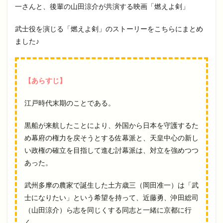
一さんと、後輩の山田涼介が共演する映画「燃えよ剣」
武士役を演じる「燃えよ剣」のストーリーをこちらにまとめ
ました♪
【あらすじ】
江戸時代末期のことである。
黒船が来航したことにより、外国から日本を守護するた
め幕府の権力を戻そうとする佐幕派と、天皇中心の新し
い政権の確立を目指して進む討幕派は、対立を強めつつ
あった。
武州多摩の農家で誕生した土方歳三（岡田准一）は「武
士になりたい」という希望を持って、近藤勇、沖田総司
（山田涼介）ら志を同じくする同志と一緒に京都に行
く。