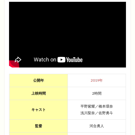
公開年
2019年
上映時間
2時間
平野紫耀／橋本環奈
キャスト
浅川梨奈／佐野勇斗
監督
河合勇人