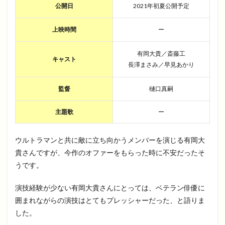
公開日
2021年初夏公開予定
上映時間
ー
有岡大貴／斎藤工
キャスト
長澤まさみ／早見あかり
監督
樋口真嗣
主題歌
ー
ウルトラマンと共に敵に立ち向かうメンバーを演じる有岡大
貴さんですが、今作のオファーをもらった時に不安だったそ
うです。
演技経験が少ない有岡大貴さんにとっては、ベテラン俳優に
囲まれながらの演技はとてもプレッシャーだった、と語りま
した。