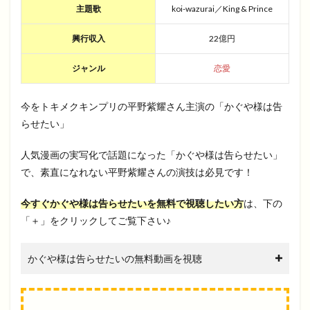
主題歌
koi-wazurai／King & Prince
興行収入
22億円
ジャンル
恋愛
今をトキメクキンプリの平野紫耀さん主演の「かぐや様は告
らせたい」
人気漫画の実写化で話題になった「かぐや様は告らせたい」
で、素直になれない平野紫耀さんの演技は必見です！
今すぐかぐや様は告らせたいを無料で視聴したい方
は、下の
「＋」をクリックしてご覧下さい♪
かぐや様は告らせたいの無料動画を視聴