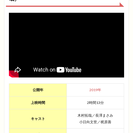
公開年
2019年
上映時間
2時間13分
木村拓哉／長澤まさみ
キャスト
小日向文世／梶原善