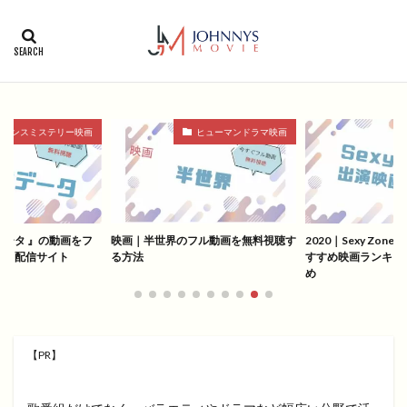
カテゴリー
タグ
1996年
1999年
2004年
2005年
ヒューマンドラマ映画
映画
ヒ
2006年
2008年
2012年
2013年
2014年
2015年
2016年
2017年
2018年
2019年
SF
アクション
アニメ
アニメ映画
コメディ
コメディー
フル動画を無料視聴す
2020｜Sexy Zoneメンバー出演のお
映画『花よりもなほ
コメディー映画
ヒューマンドラマ
すすめ映画ランキングと作品一覧まと
で無料視聴できる配
め
ヒューマンドラマ映画
ファンタジー映画
ホラー
動画無料視聴
恋愛
恋愛映画
無料視聴
無料視聴動画
青春
【PR】
検索