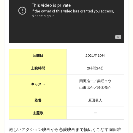
公開日
2021年10月
上映時間
2時間24分
岡田准一／柴咲コウ
キャスト
山田涼介／鈴木亮介
監督
原田眞人
主題歌
ー
激しいアクション映画から恋愛映画まで幅広くこなす岡田准