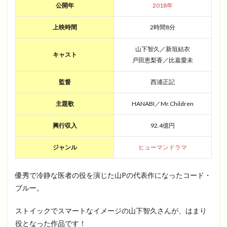
公開年
2018年
上映時間
2時間8分
山下智久／新垣結衣
キャスト
戸田恵梨香／比嘉愛未
監督
西浦正記
主題歌
HANABI／Mr.Children
興行収入
92.4億円
ジャンル
ヒューマンドラマ
優秀で冷静な医者の役を演じた山Pの代表作になったコード・
ブルー。
ストイックでスマートなイメージの山下智久さんが、はまり
役となった作品です！