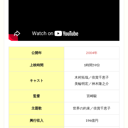
公開年
2004年
上映時間
1時間59分
木村拓哉／倍賞千恵子
キャスト
美輪明宏／神木隆之介
監督
宮崎駿
主題歌
世界の約束／倍賞千恵子
興行収入
196億円