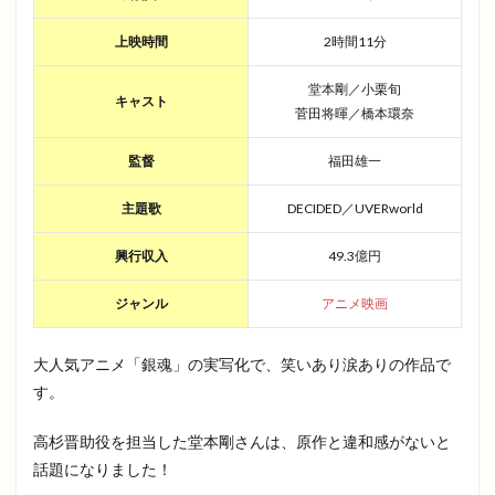
上映時間
2時間11分
堂本剛／小栗旬
キャスト
菅田将暉／橋本環奈
監督
福田雄一
主題歌
DECIDED／UVERworld
興行収入
49.3億円
ジャンル
アニメ映画
大人気アニメ「銀魂」の実写化で、笑いあり涙ありの作品で
す。
高杉晋助役を担当した堂本剛さんは、原作と違和感がないと
話題になりました！