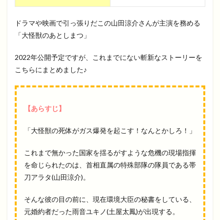
ドラマや映画で引っ張りだこの山田涼介さんが主演を務める
「大怪獣のあとしまつ」
2022年公開予定ですが、これまでにない斬新なストーリーを
こちらにまとめました♪
【あらすじ】
「大怪獣の死体がガス爆発を起こす！なんとかしろ！」
これまで無かった国家を揺るがすような危機の現場指揮
を命じられたのは、首相直属の特殊部隊の隊員である帯
刀アラタ(山田涼介)。
そんな彼の目の前に、現在環境大臣の秘書をしている、
元婚約者だった雨音ユキノ(土屋太鳳)が出現する。