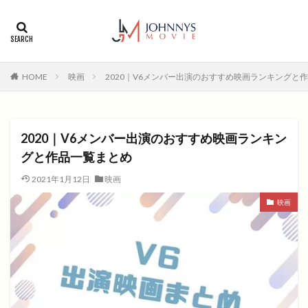
カテゴリー
タグ
HOME
映画
2020｜V6メンバー出演のおすすめ映画ランキングと
1996年
1999年
2004年
2005年
2006年
2008年
2012年
2013年
2014年
2015年
2016年
2017年
2020｜V6メンバー出演のおすすめ映画ランキン
2018年
2019年
SF
アクション
アニメ
グと作品一覧まとめ
アニメ映画
コメディ
コメディー
2021年1月12日
映画
コメディー映画
ヒューマンドラマ
映画
ヒューマンドラマ映画
ファンタジー映画
ホラー
動画無料視聴
恋愛
恋愛映画
無料視聴
無料視聴動画
青春
検索