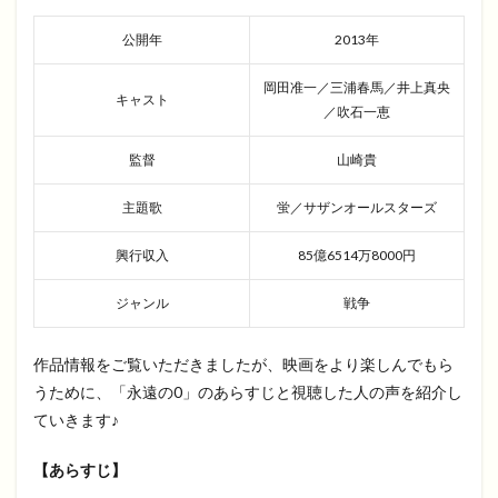
公開年
2013年
岡田准一／三浦春馬／井上真央
キャスト
／吹石一恵
監督
山崎貴
主題歌
蛍／サザンオールスターズ
興行収入
85億6514万8000円
ジャンル
戦争
作品情報をご覧いただきましたが、映画をより楽しんでもら
うために、「永遠の0」のあらすじと視聴した人の声を紹介し
ていきます♪
【あらすじ】