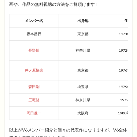
画や、作品の無料視聴の方法をご覧頂けます！
メンバー名
出身地
生年月
坂本昌行
東京都
1971年7月
長野博
神奈川県
1972年10
井ノ原快彦
東京都
1976年5月
森田剛
埼玉県
1979年2月
三宅健
神奈川県
1979年7
岡田准一
大阪府
1980年11
以上がV6メンバー紹介と個々の代表作になりますが、V6全体