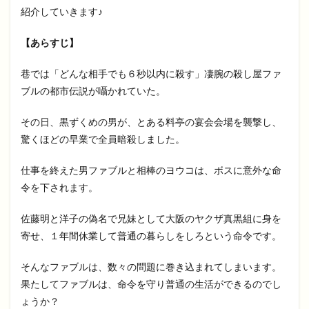
紹介していきます♪
【あらすじ】
巷では「どんな相手でも６秒以内に殺す」凄腕の殺し屋ファ
ブルの都市伝説が囁かれていた。
その日、黒ずくめの男が、とある料亭の宴会会場を襲撃し、
驚くほどの早業で全員暗殺しました。
仕事を終えた男ファブルと相棒のヨウコは、ボスに意外な命
令を下されます。
佐藤明と洋子の偽名で兄妹として大阪のヤクザ真黒組に身を
寄せ、１年間休業して普通の暮らしをしろという命令です。
そんなファブルは、数々の問題に巻き込まれてしまいます。
果たしてファブルは、命令を守り普通の生活ができるのでし
ょうか？