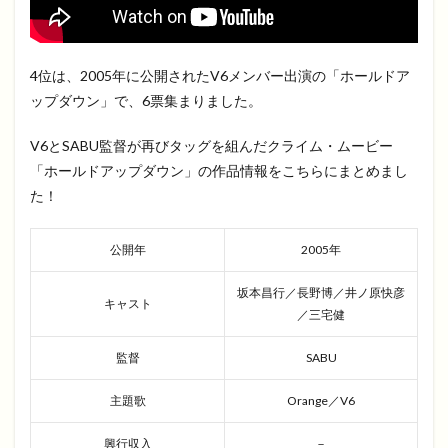
4位は、2005年に公開されたV6メンバー出演の「ホールドア
ップダウン」で、6票集まりました。
V6とSABU監督が再びタッグを組んだクライム・ムービー
「ホールドアップダウン」の作品情報をこちらにまとめまし
た！
公開年
2005年
坂本昌行／長野博／井ノ原快彦
キャスト
／三宅健
監督
SABU
主題歌
Orange／V6
興行収入
－