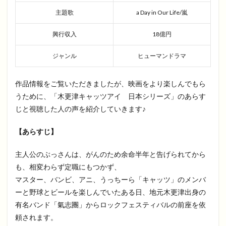
主題歌
a Day in Our Life/嵐
興行収入
‎18億円
ジャンル
ヒューマンドラマ
作品情報をご覧いただきましたが、映画をより楽しんでもら
うために、「木更津キャッツアイ 日本シリーズ」のあらす
じと視聴した人の声を紹介していきます♪
【あらすじ】
主人公のぶっさんは、がんのため余命半年と告げられてから
も、相変わらず定職にもつかず、
マスター、バンビ、アニ、うっちーら「キャッツ」のメンバ
ーと野球とビールを楽しんでいたある日、地元木更津出身の
有名バンド「氣志團」からロックフェスティバルの前座を依
頼されます。