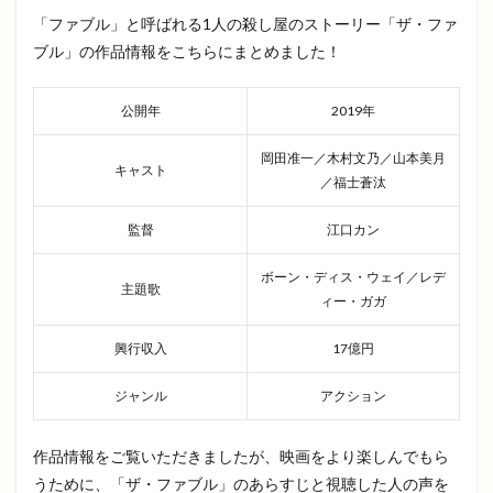
「ファブル」と呼ばれる1人の殺し屋のストーリー「ザ・ファ
ブル」の作品情報をこちらにまとめました！
公開年
2019年
岡田准一／木村文乃／山本美月
キャスト
／福士蒼汰
監督
江口カン
ボーン・ディス・ウェイ／レデ
主題歌
ィー・ガガ
興行収入
17億円
ジャンル
アクション
作品情報をご覧いただきましたが、映画をより楽しんでもら
うために、「ザ・ファブル」のあらすじと視聴した人の声を