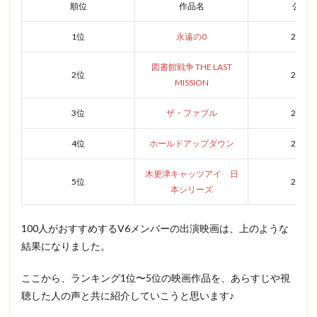
順位
作品名
公開
1位
永遠の0
2013
図書館戦争 THE LAST
2位
2015
MISSION
3位
ザ・ファブル
2019
4位
ホールドアップダウン
2005
木更津キャッツアイ 日
5位
2003
本シリーズ
100人がおすすめするV6メンバーの出演映画は、上のような
結果になりました。
ここから、ランキング1位〜5位の映画作品を、あらすじや視
聴した人の声と共に紹介していこうと思います♪