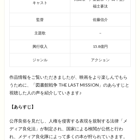
キャスト
福士蒼汰
監督
佐藤信介
主題歌
－
興行収入
15.8億円
ジャンル
アクション
作品情報をご覧いただきましたが、映画をより楽しんでもら
うために、「図書館戦争 THE LAST MISSION」のあらすじと
視聴した人の声を紹介していきます♪
【あらすじ】
公序良俗を見だし、人権を侵害する表現を規制する法律「メ
ディア良化法」が制定され、国家による検閲が公然と行わ
れ、メディア良化隊によって多くの本が狩られていきます。