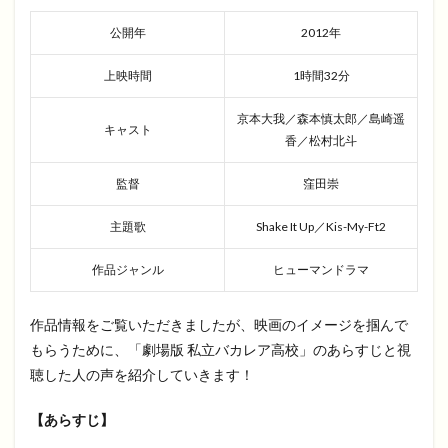
公開年
2012年
上映時間
1時間32分
京本大我／森本慎太郎／島崎遥
キャスト
香／松村北斗
監督
窪田崇
主題歌
Shake It Up／Kis-My-Ft2
作品ジャンル
ヒューマンドラマ
作品情報をご覧いただきましたが、映画のイメージを掴んで
もらうために、「劇場版 私立バカレア高校」のあらすじと視
聴した人の声を紹介していきます！
【あらすじ】