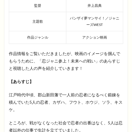
監督
井上昌典
バンザイ夢マンサイ！／ジャニ
主題歌
ーズWEST
作品ジャンル
アクション映画
作品情報をご覧いただきましたが、映画のイメージを掴んで
もらうために、「忍ジャニ参上！未来への戦い」のあらすじ
と視聴した人の声を紹介していきます！
【あらすじ】
江戸時代中頃、郡山新田藩で一人前の忍者になるべく鍛錬を
積んでいた5人の忍者、カザハ、フウト、ホウジ、ソラ、キス
ケ。
ところが、戦がなくなった社会で忍者の出番はなく、5人は忍
者以外の仕事で生計を立てていました。