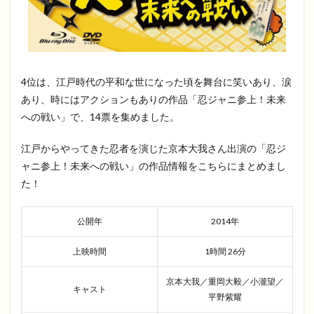
4位は、江戸時代の平和な世になった頃を舞台に笑いあり、涙
あり、時にはアクションもありの作品「忍ジャニ参上！未来
への戦い」で、14票を集めました。
江戸からやってきた忍者を演じた京本大我さん出演の「忍ジ
ャニ参上！未来への戦い」の作品情報をこちらにまとめまし
た！
公開年
2014年
上映時間
1時間 26分
京本大我／重岡大毅／小瀧望／
キャスト
平野紫耀