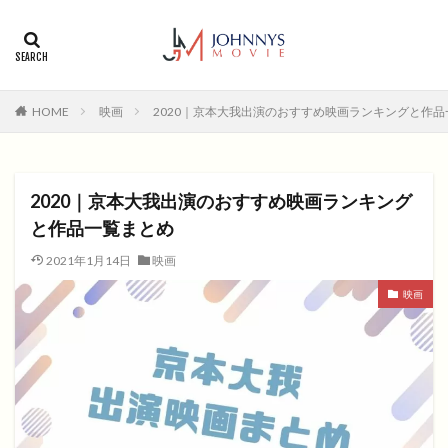
カテゴリー
タグ
HOME
映画
2020｜京本大我出演のおすすめ映画ランキングと作
1996年
1999年
2004年
2005年
2006年
2008年
2012年
2013年
2014年
2015年
2016年
2017年
2020｜京本大我出演のおすすめ映画ランキング
2018年
2019年
SF
アクション
アニメ
と作品一覧まとめ
アニメ映画
コメディ
コメディー
2021年1月14日
映画
コメディー映画
ヒューマンドラマ
映画
ヒューマンドラマ映画
ファンタジー映画
ホラー
動画無料視聴
恋愛
恋愛映画
無料視聴
無料視聴動画
青春
検索