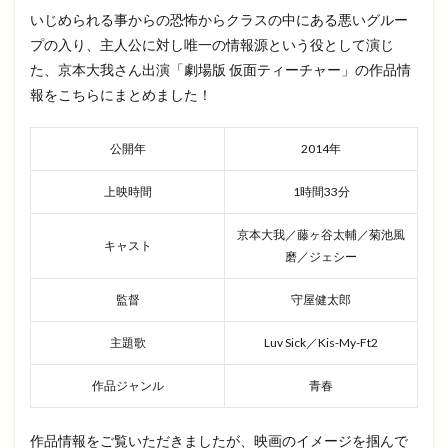
いじめられる事からの恐怖からクラスの中にある悪いグルー
プの入り、主人公に対し唯一の情報源という役として演じ
た、京本大我さん出演「劇場版 仮面ティーチャー」の作品情
報をこちらにまとめました！
公開年
2014年
上映時間
1時間33分
京本大我／藤ヶ谷太輔／菊池風
キャスト
磨／ジェシー
監督
守屋健太郎
主題歌
Luv Sick／Kis-My-Ft2
作品ジャンル
青春
作品情報をご覧いただきましたが、映画のイメージを掴んで