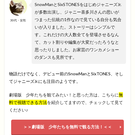
SnowManとSixSTONESをはじめジャニーズJr.
が多数出演し、ジャニー喜多川さんの思いが
つまった伝統の1作なので見ている自分も気合
30代・女性
いが入りました。ストーリーはシンプルで
す。これだけの大人数全てを登場させるなん
て、カット割りや編集が大変だったろうなと
思ったりしました。お家芸のワンカメショー
のダンスも見所です。
物語だけでなく、デビュー前のSnowManとSixTONES、そし
てジャニーズJr.にも注目のようです。
劇場版 少年たちを観てみたい！と思った方は、こちらに
無
料で視聴できる方法
を紹介してますので、チェックして見て
ください♪
＞＞劇場版 少年たちを無料で観る方法！＜＜