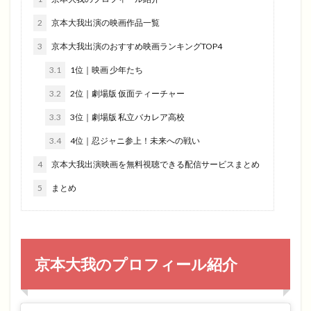
2
京本大我出演の映画作品一覧
3
京本大我出演のおすすめ映画ランキングTOP4
3.1
1位｜映画 少年たち
3.2
2位｜劇場版 仮面ティーチャー
3.3
3位｜劇場版 私立バカレア高校
3.4
4位｜忍ジャニ参上！未来への戦い
4
京本大我出演映画を無料視聴できる配信サービスまとめ
5
まとめ
京本大我のプロフィール紹介