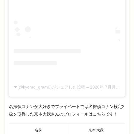
❤︎(@kyomo_gram6)がシェアした投稿
–
2020年 7月月24日午前7時54分PDT
名探偵コナンが大好きでプライベートでは名探偵コナン検定2
級を取得した京本大我さんのプロフィールはこちらです！
名前
京本 大我