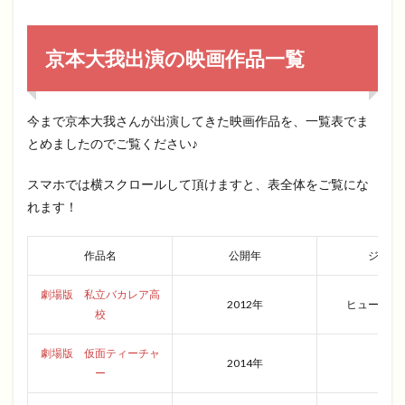
京本大我出演の映画作品一覧
今まで京本大我さんが出演してきた映画作品を、一覧表でま
とめましたのでご覧ください♪
スマホでは横スクロールして頂けますと、表全体をご覧にな
れます！
作品名
公開年
ジャン
劇場版 私立バカレア高
2012年
ヒューマン
校
劇場版 仮面ティーチャ
2014年
青春
ー