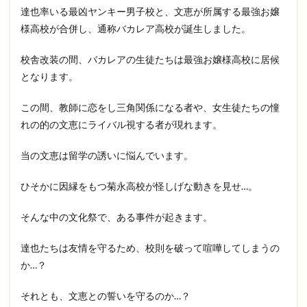
達也率いる最凶ヤンキー男子校と、文恵が所属する最強お嬢
様高校が合併し、通称バカレア高校が誕生しました。
校舎改装の間、バカレアの生徒たちは最強お嬢様高校に居候
となります。
この間、教師に恋をし三角関係になる者や、女生徒たちの憧
れの的の文恵にライバル視する者が現れます。
当の文恵は留学の誘いに悩んでいます。
ひそかに因縁をもつ菊永高校が怪しげな動きを見せ…。
そんな中の文化祭で、ある事件が起きます。
達也たちは友情を守るため、校則を破って喧嘩してしまうの
か…？
それとも、文恵との誓いを守るのか…？