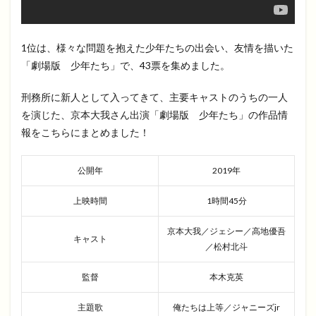
1位は、様々な問題を抱えた少年たちの出会い、友情を描いた
「劇場版 少年たち」で、43票を集めました。
刑務所に新人として入ってきて、主要キャストのうちの一人
を演じた、京本大我さん出演「劇場版 少年たち」の作品情
報をこちらにまとめました！
公開年
2019年
上映時間
1時間45分
京本大我／ジェシー／高地優吾
キャスト
／松村北斗
監督
本木克英
主題歌
俺たちは上等／ジャニーズjr