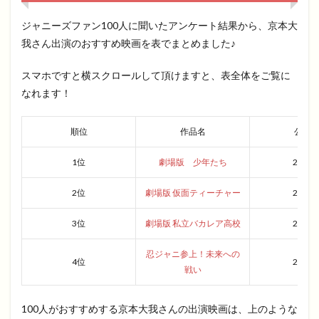
ジャニーズファン100人に聞いたアンケート結果から、京本大
我さん出演のおすすめ映画を表でまとめました♪
スマホですと横スクロールして頂けますと、表全体をご覧に
なれます！
順位
作品名
公開
1位
劇場版 少年たち
2019
2位
劇場版 仮面ティーチャー
2014
3位
劇場版 私立バカレア高校
2012
忍ジャニ参上！未来への
4位
2014
戦い
100人がおすすめする京本大我さんの出演映画は、上のような