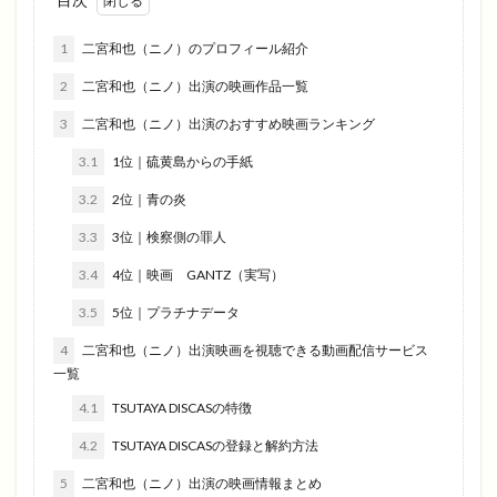
1
二宮和也（ニノ）のプロフィール紹介
2
二宮和也（ニノ）出演の映画作品一覧
3
二宮和也（ニノ）出演のおすすめ映画ランキング
3.1
1位｜硫黄島からの手紙
3.2
2位｜青の炎
3.3
3位｜検察側の罪人
3.4
4位｜映画 GANTZ（実写）
3.5
5位｜プラチナデータ
4
二宮和也（ニノ）出演映画を視聴できる動画配信サービス
一覧
4.1
TSUTAYA DISCASの特徴
4.2
TSUTAYA DISCASの登録と解約方法
5
二宮和也（ニノ）出演の映画情報まとめ