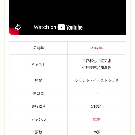
公開年
2006年
二宮和也／渡辺謙
キャスト
伊原剛志／加瀬亮
監督
クリント・イーストウッド
主題歌
ー
興行収入
51億円
ジャンル
戦争
票数
29票