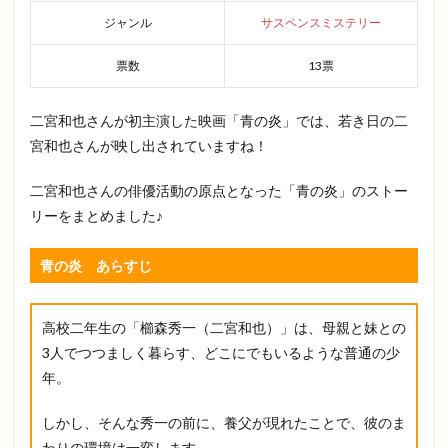
ジャンル
サスペンスミステリー
票数
13票
二宮和也さんが初主演した映画「青の炎」では、若き日の二
宮和也さんが映し出されていますね！
二宮和也さんの俳優活動の原点となった「青の炎」のストー
リーをまとめました♪
青の炎 あらすじ
高校二年生の「櫛森秀一（二宮和也）」は、母親と妹との
3人でつつましく暮らす、どこにでもいるような普通の少
年。
しかし、そんな秀一の前に、養父が現れたことで、彼のま
わりの環境は一変します。