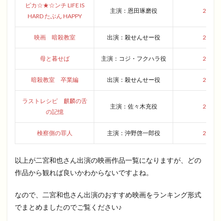
ピカ☆★☆ンチ LIFE IS
主演：恩田琢磨役
2014
HARD たぶん HAPPY
映画 暗殺教室
出演：殺せんせー役
2015
母と暮せば
主演：コジ・フクハラ役
2015
暗殺教室 卒業編
出演：殺せんせー役
2016
ラストレシピ 麒麟の舌
主演：佐々木充役
2017
の記憶
検察側の罪人
主演：沖野啓一郎役
2018
以上が二宮和也さん出演の映画作品一覧になりますが、どの
作品から観れば良いかわからないですよね。
なので、二宮和也さん出演のおすすめ映画をランキング形式
でまとめましたのでご覧ください♪