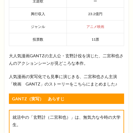
主題歌
ー
興行収入
23.2億円
ジャンル
アニメ映画
投票数
11票
大人気漫画GANTZの主人公・玄野計役を演じた、二宮和也さ
んのアクションシーンが見どころな本作。
人気漫画の実写化でも見事に演じきる、二宮和也さん主演
「映画 GANTZ」のストーリーをこちらにまとめました♪
GANTZ（実写） あらすじ
就活中の「玄野計（二宮和也）」は、無気力な今時の大学
生。