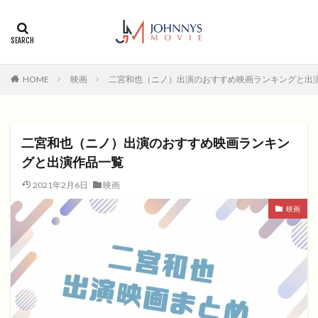
カテゴリー
タグ
HOME
映画
二宮和也（ニノ）出演のおすすめ映画ランキングと出
1996年
1999年
2004年
2005年
2006年
2008年
2012年
2013年
2014年
2015年
2016年
2017年
二宮和也（ニノ）出演のおすすめ映画ランキン
2018年
2019年
SF
アクション
アニメ
グと出演作品一覧
アニメ映画
コメディ
コメディー
2021年2月6日
映画
コメディー映画
ヒューマンドラマ
映画
ヒューマンドラマ映画
ファンタジー映画
ホラー
動画無料視聴
恋愛
恋愛映画
無料視聴
無料視聴動画
青春
検索