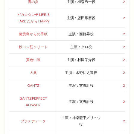
青の炎
主演：櫛森秀一役
2004
ピカ☆☆ンチ LIFE IS
主演：恩田琢磨役
2004
HARD だから HAPPY
硫黄島からの手紙
主演：西郷昇役
2006
鉄コン筋クリート
主演：クロ役
2006
黄色い涙
主演：村岡栄介役
2007
大奥
主演：水野祐之進役
2010
GANTZ
主演：玄野計役
2010
GANTZ PERFECT
主演：玄野計役
2011
ANSWER
主演：神楽龍平／リュウ
プラチナデータ
2013
役