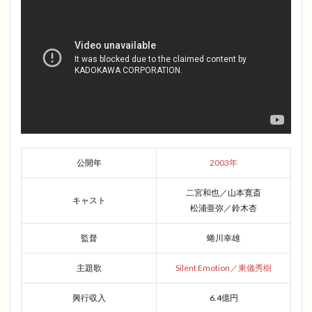
公開年
2003年
二宮和也／山本寛斎
キャスト
松浦亜弥／鈴木杏
監督
蜷川幸雄
主題歌
Silent Emotion／東儀秀樹
興行収入
6.4億円