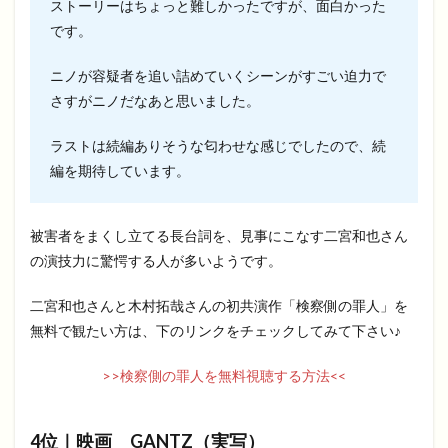
ストーリーはちょっと難しかったですが、面白かった
です。
ニノが容疑者を追い詰めていくシーンがすごい迫力で
さすがニノだなあと思いました。
ラストは続編ありそうな匂わせな感じでしたので、続
編を期待しています。
被害者をまくし立てる長台詞を、見事にこなす二宮和也さん
の演技力に驚愕する人が多いようです。
二宮和也さんと木村拓哉さんの初共演作「検察側の罪人」を
無料で観たい方は、下のリンクをチェックしてみて下さい♪
>>検察側の罪人を無料視聴する方法<<
4位｜映画 GANTZ（実写）