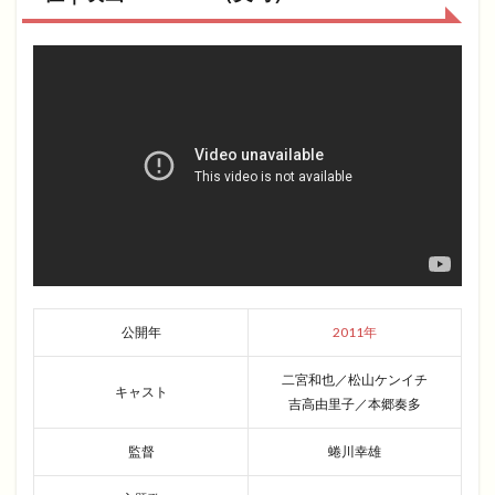
公開年
2011年
二宮和也／松山ケンイチ
キャスト
吉高由里子／本郷奏多
監督
蜷川幸雄