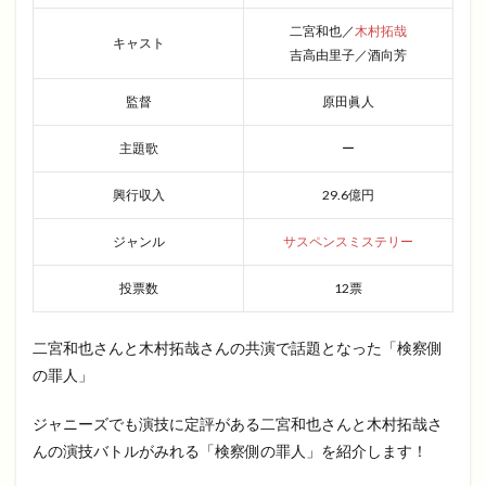
二宮和也／
木村拓哉
キャスト
吉高由里子／酒向芳
監督
原田眞人
主題歌
ー
興行収入
29.6億円
ジャンル
サスペンスミステリー
投票数
12票
二宮和也さんと木村拓哉さんの共演で話題となった「検察側
の罪人」
ジャニーズでも演技に定評がある二宮和也さんと木村拓哉さ
んの演技バトルがみれる「検察側の罪人」を紹介します！