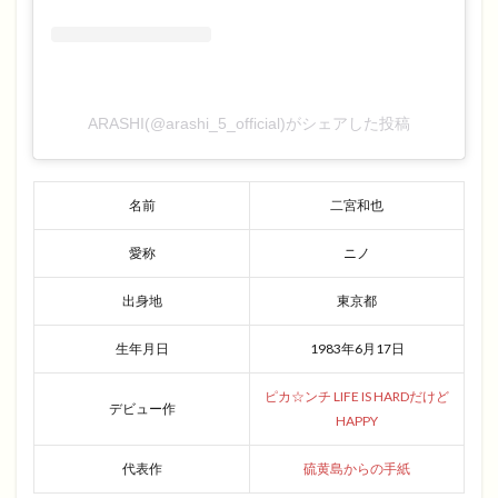
ARASHI(@arashi_5_official)がシェアした投稿
名前
二宮和也
愛称
ニノ
出身地
東京都
生年月日
1983年6月17日
ピカ☆ンチ LIFE IS HARDだけど
デビュー作
HAPPY
代表作
硫黄島からの手紙