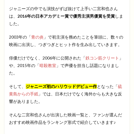
ジャニーズの中でも演技がずば抜けて上手い二宮和也さん
は、
2016年の日本アカデミー賞で優秀主演男優賞を受賞
しま
した。
2003年の「
青の炎
」で初主演を務めたことを筆頭に、数々の
映画に出演し、つぎつぎとヒット作を生み出していきます。
俳優だけでなく、2006年に公開された「
鉄コン筋クリート
」
や、2015年の「
暗殺教室
」で声優を担当し話題になりまし
た。
そして、
ジャニーズ初のハリウッドデビュー作
となった「
硫
黄島からの手紙
」では、日本だけでなく海外からも大きな反
響がありました。
そんな二宮和也さんが出演した映画一覧と、ファンが選んだ
おすすめ映画作品をランキング形式で紹介していきます♪