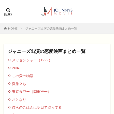
カテゴリー
タグ
HOME
ジャニーズ出演の恋愛映画まとめ一覧
1996年
1999年
2004年
2005年
2006年
2008年
2012年
2013年
2014年
2015年
2016年
2017年
ジャニーズ出演の恋愛映画まとめ一覧
2018年
2019年
SF
アクション
アニメ
メッセンジャー（1999）
アニメ映画
コメディ
コメディー
2046
コメディー映画
ヒューマンドラマ
この愛の物語
ヒューマンドラマ映画
ファンタジー映画
ホラー
愛旅立ち
動画無料視聴
恋愛
恋愛映画
無料視聴
東京タワー（岡田准一）
無料視聴動画
青春
おとなり
検索
僕らのごはんは明日で待ってる