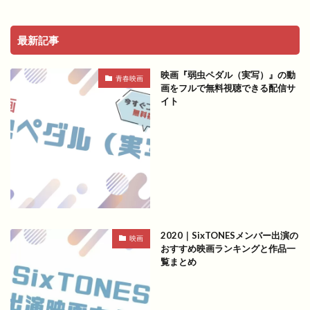
最新記事
映画『弱虫ペダル（実写）』の動
青春映画
画をフルで無料視聴できる配信サ
イト
2020｜SixTONESメンバー出演の
映画
おすすめ映画ランキングと作品一
覧まとめ