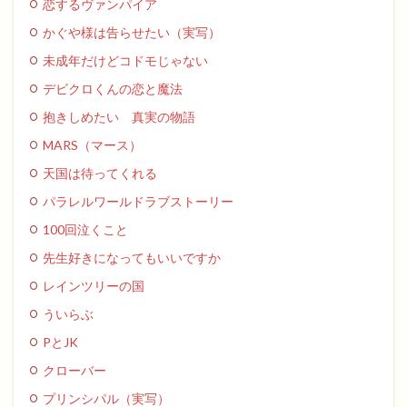
恋するヴァンパイア
かぐや様は告らせたい（実写）
未成年だけどコドモじゃない
デビクロくんの恋と魔法
抱きしめたい 真実の物語
MARS（マース）
天国は待ってくれる
パラレルワールドラブストーリー
100回泣くこと
先生好きになってもいいですか
レインツリーの国
ういらぶ
PとJK
クローバー
プリンシパル（実写）