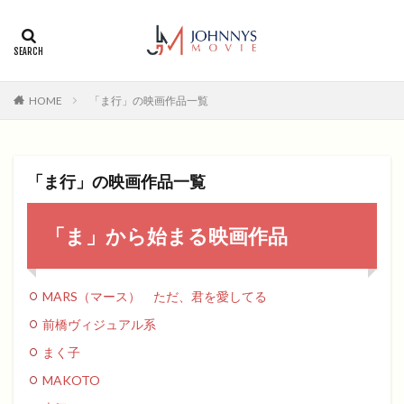
カテゴリー
タグ
HOME
「ま行」の映画作品一覧
1996年
1999年
2004年
2005年
2006年
2008年
2012年
2013年
2014年
2015年
2016年
2017年
「ま行」の映画作品一覧
2018年
2019年
SF
アクション
アニメ
アニメ映画
コメディ
コメディー
「ま」から始まる映画作品
コメディー映画
ヒューマンドラマ
ヒューマンドラマ映画
ファンタジー映画
ホラー
MARS（マース） ただ、君を愛してる
動画無料視聴
恋愛
恋愛映画
無料視聴
前橋ヴィジュアル系
無料視聴動画
青春
まく子
検索
MAKOTO