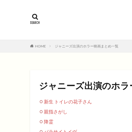
2015年
201
コメディ
コ
ファンタジー映画
HOME
ジャニーズ出演のホラー映画まとめ一覧
ジャニーズ出演のホラ
新生 トイレの花子さん
親指さがし
降霊
パラサイトイヴ