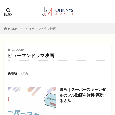
カテゴリー
タグ
HOME
ヒューマンドラマ映画
1996年
1999年
2004年
2005年
2006年
2008年
2012年
2013年
2014年
2015年
2016年
2017年
CATEGORY
ヒューマンドラマ映画
2018年
2019年
SF
アクション
アニメ
アニメ映画
コメディ
コメディー
コメディー映画
ヒューマンドラマ
新着順
人気順
ヒューマンドラマ映画
ファンタジー映画
ホラー
動画無料視聴
恋愛
恋愛映画
無料視聴
映画｜スーパースキャンダ
無料視聴動画
青春
ルのフル動画を無料視聴す
る方法
検索