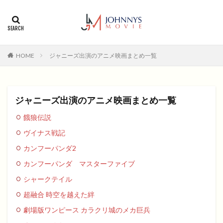
カテゴリー
タグ
HOME
ジャニーズ出演のアニメ映画まとめ一覧
1996年
1999年
2004年
2005年
2006年
2008年
2012年
2013年
2014年
2015年
2016年
2017年
ジャニーズ出演のアニメ映画まとめ一覧
2018年
2019年
SF
アクション
アニメ
餓狼伝説
アニメ映画
コメディ
コメディー
ヴイナス戦記
コメディー映画
ヒューマンドラマ
カンフーパンダ2
ヒューマンドラマ映画
ファンタジー映画
ホラー
カンフーパンダ マスターファイブ
動画無料視聴
恋愛
恋愛映画
無料視聴
シャークテイル
無料視聴動画
青春
超融合 時空を越えた絆
検索
劇場版ワンピース カラクリ城のメカ巨兵