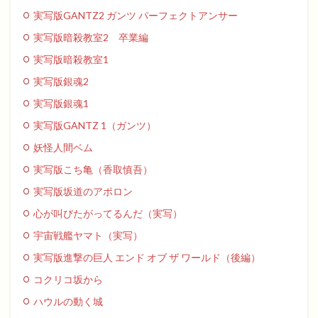
実写版GANTZ2 ガンツ パーフェクトアンサー
実写版暗殺教室2 卒業編
実写版暗殺教室1
実写版銀魂2
実写版銀魂1
実写版GANTZ 1（ガンツ）
妖怪人間ベム
実写版こち亀（香取慎吾）
実写版坂道のアポロン
心が叫びたがってるんだ（実写）
宇宙戦艦ヤマト（実写）
実写版進撃の巨人 エンド オブ ザ ワールド（後編）
コクリコ坂から
ハウルの動く城