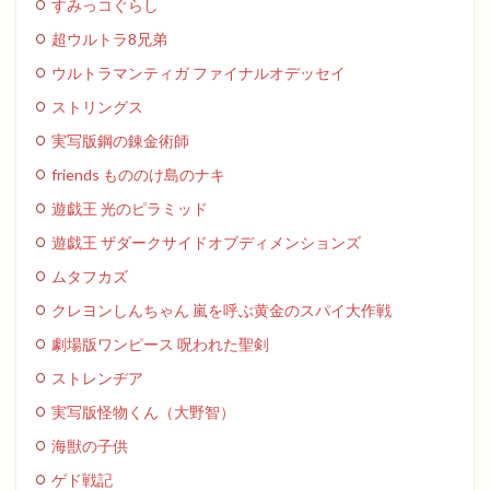
すみっコぐらし
超ウルトラ8兄弟
ウルトラマンティガ ファイナルオデッセイ
ストリングス
実写版鋼の錬金術師
friends もののけ島のナキ
遊戯王 光のピラミッド
遊戯王 ザダークサイドオブディメンションズ
ムタフカズ
クレヨンしんちゃん 嵐を呼ぶ黄金のスパイ大作戦
劇場版ワンピース 呪われた聖剣
ストレンヂア
実写版怪物くん（大野智）
海獣の子供
ゲド戦記