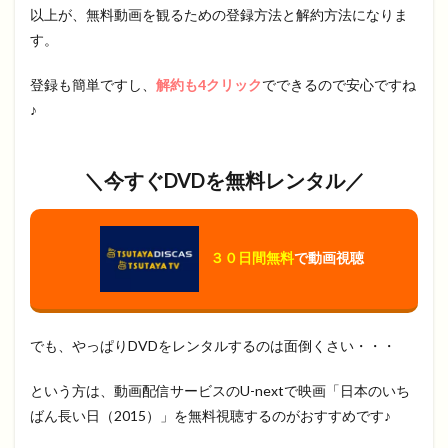
以上が、無料動画を観るための登録方法と解約方法になりま
す。
登録も簡単ですし、
解約も4クリック
でできるので安心ですね
♪
＼今すぐDVDを無料レンタル／
３０日間無料
で動画視聴
でも、やっぱりDVDをレンタルするのは面倒くさい・・・
という方は、動画配信サービスのU-nextで映画「日本のいち
ばん長い日（2015）」を無料視聴するのがおすすめです♪