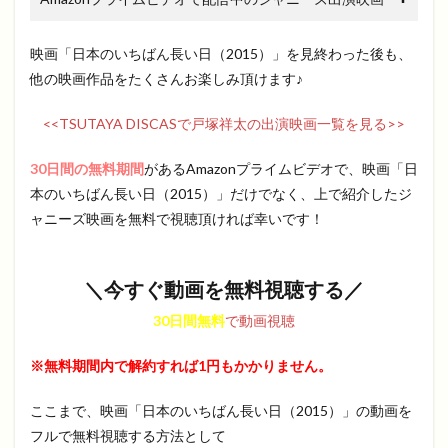
映画「日本のいちばん長い日（2015）」を見終わった後も、
他の映画作品をたくさんお楽しみ頂けます♪
<<TSUTAYA DISCASで戸塚祥太の出演映画一覧を見る>>
30日間の無料期間
があるAmazonプライムビデオで、映画「日
本のいちばん長い日（2015）」だけでなく、上で紹介したジ
ャニーズ映画を無料で視聴頂ければ幸いです！
＼今すぐ動画を無料視聴する／
30日間無料
で動画視聴
※無料期間内で解約すれば1円もかかりません。
ここまで、映画「日本のいちばん長い日（2015）」の動画を
フルで無料視聴する方法として