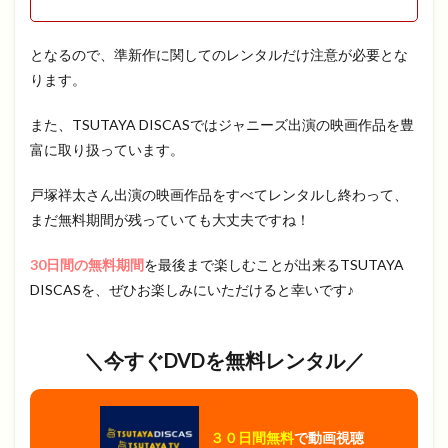
となるので、準新作に関してのレンタルだけ注意が必要とな
ります。
また、TSUTAYA DISCASではジャニーズ出演の映画作品を豊
富に取り扱っています。
戸塚祥太さん出演の映画作品をすべてレンタルし終わって、
まだ無料期間が残っていても大丈夫ですね！
30日間の無料期間
を最後まで楽しむことが出来るTSUTAYA
DISCASを、ぜひお楽しみにいただけると幸いです♪
＼今すぐ
DVD
を無料レンタル／
３０日間無料
で動画視聴