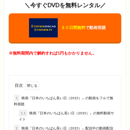
＼今すぐDVDを無料レンタル／
３０日間無料
で動画視聴
※無料期間内で解約すれば1円もかかりません。
目次
1
映画『日本のいちばん長い日（2015）』の動画をフルで無
料視聴
1.1
映画『日本のいちばん長い日（2015）』の無料動画サ
イト
2
映画『日本のいちばん長い日（2015）』配信中の動画配信