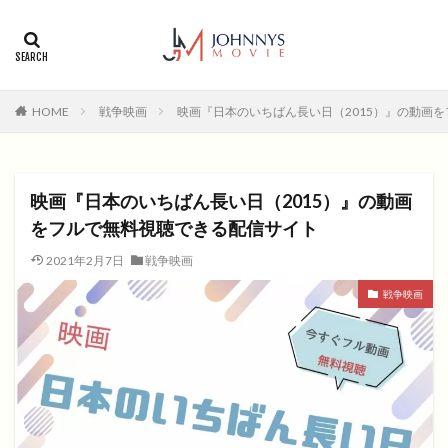
カテゴリー
タグ
HOME
戦争映画
映画『日本のいちばん長い日（2015）』の動画
1996年
1999年
2004年
2005年
2006年
2008年
2012年
2013年
2014年
2015年
2016年
2017年
映画『日本のいちばん長い日（2015）』の動画
2018年
2019年
SF
アクション
アニメ
をフルで無料視聴できる配信サイト
アニメ映画
コメディ
コメディー
2021年2月7日
戦争映画
コメディー映画
ヒューマンドラマ
戦争映画
ヒューマンドラマ映画
ファンタジー映画
ホラー
動画無料視聴
恋愛
恋愛映画
無料視聴
無料視聴動画
青春
検索