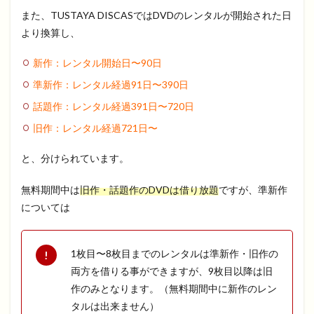
また、TUSTAYA DISCASではDVDのレンタルが開始された日
より換算し、
新作：レンタル開始日〜
90
日
準新作：レンタル経過
91
日〜
390
日
話題作：レンタル経過
391
日〜
720
日
旧作：レンタル経過
721
日〜
と、分けられています。
無料期間中は
旧作・話題作のDVDは借り放題
ですが、準新作
については
1枚目〜8枚目までのレンタルは準新作・旧作の
両方を借りる事ができますが、9枚目以降は旧
作のみとなります。（無料期間中に新作のレン
タルは出来ません）