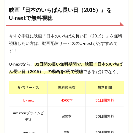
映画『日本のいちばん長い日（2015）』を
U-nextで無料視聴
今すぐ手軽に映画「日本のいちばん長い日（2015）」を無料
視聴したい方は、動画配信サービスのU-nextがおすすめで
す！
U-nextなら、
31日間の長い無料期間で、映画「日本のいちば
ん長い日（2015）」の動画を0円で視聴
できるだけでなく、
配信サービス
無料映画数
無料期間
U-next
4500本
31日間無料
Amazonプライムビ
600本
30日間無料
デオ
music.jp
0本
30日間無料