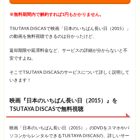
※無料期間内で解約すれば1円もかかりません。
TSUTAYA DISCASで映画「日本のいちばん長い日（2015）」
の動画を無料視聴できるのは分かったけど、
返却期限や延滞料金など、サービスの詳細が分からないと不
安ですよね。
そこでTSUTAYA DISCASのサービスについて詳しく説明して
いきます！
映画『日本のいちばん長い日（2015）』を
TSUTAYA DISCASで無料視聴
映画「日本のいちばん長い日（2015）」のDVDをスマホやパ
ソコンからレンタルできるTUSTAYA DISCASの、詳しいサー