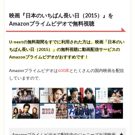
映画『日本のいちばん長い日（2015）』を
Amazonプライムビデオで無料視聴
U-nextの無料期間をすでに利用された方は、映画「日本のい
ちばん長い日（2015）」の無料視聴に動画配信サービスの
Amazonプライムビデオがおすすめです！
Amazonプライムビデオは
600本
とたくさんの国内映画を配信
していますので、
Amazonプライムビデオで配信中のジャニーズ出演映画