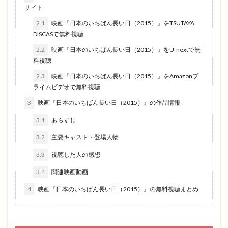
サイト
2.1
映画『日本のいちばん長い日（2015）』をTSUTAYA
DISCASで無料視聴
2.2
映画『日本のいちばん長い日（2015）』をU-nextで無
料視聴
2.3
映画『日本のいちばん長い日（2015）』をAmazonプ
ライムビデオで無料視聴
3
映画『日本のいちばん長い日（2015）』の作品情報
3.1
あらすじ
3.2
主要キャスト・登場人物
3.3
視聴した人の感想
3.4
関連映画動画
4
映画『日本のいちばん長い日（2015）』の無料視聴まとめ