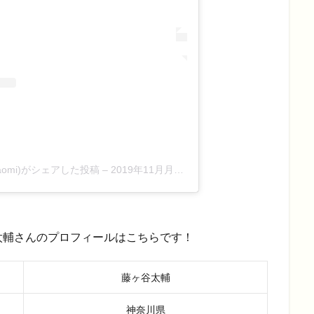
ya_naomi)がシェアした投稿
–
2019年11月月19日午後2時02分PST
太輔さんのプロフィールはこちらです！
藤ヶ谷太輔
神奈川県