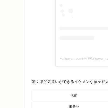
Fujigaya naomi💋(@fujiga
驚くほど気遣いができるイケメンな藤ヶ谷
名前
出身地