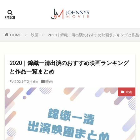
カテゴリー
タグ
HOME
映画
2020｜錦織一清出演のおすすめ映画ランキングと作
1996年
1999年
2004年
2005年
2006年
2008年
2012年
2013年
2014年
2015年
2016年
2017年
2020｜錦織一清出演のおすすめ映画ランキング
2018年
2019年
SF
アクション
アニメ
と作品一覧まとめ
アニメ映画
コメディ
コメディー
2021年2月6日
映画
コメディー映画
ヒューマンドラマ
映画
ヒューマンドラマ映画
ファンタジー映画
ホラー
動画無料視聴
恋愛
恋愛映画
無料視聴
無料視聴動画
青春
検索