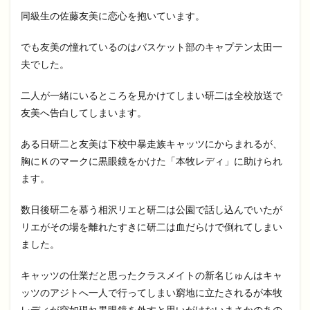
同級生の佐藤友美に恋心を抱いています。
でも友美の憧れているのはバスケット部のキャプテン太田一
夫でした。
二人が一緒にいるところを見かけてしまい研二は全校放送で
友美へ告白してしまいます。
ある日研二と友美は下校中暴走族キャッツにからまれるが、
胸にＫのマークに黒眼鏡をかけた「本牧レディ」に助けられ
ます。
数日後研二を慕う相沢リエと研二は公園で話し込んでいたが
リエがその場を離れたすきに研二は血だらけで倒れてしまい
ました。
キャッツの仕業だと思ったクラスメイトの新名じゅんはキャ
ッツのアジトへ一人で行ってしまい窮地に立たされるが本牧
レディが突如現れ黒眼鏡を外すと思いがけないまさかのあの