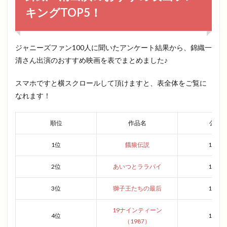
キングTOP5！
ジャニーズファン100人に聞いたアンケート結果から、錦織一
清さん出演のおすすめ映画を表でまとめました♪
スマホですと横スクロールして頂けますと、表全体をご覧に
なれます！
順位
作品名
公開
1位
餓狼伝説
1994
2位
あいつとララバイ
1983
3位
獅子王たちの最后
1993
19ナインティーン
4位
1987
（1987）