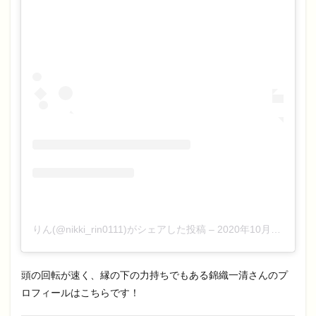
りん(@nikki_rin0111)がシェアした投稿
–
2020年10月月1日午前2時26分PDT
頭の回転が速く、縁の下の力持ちでもある錦織一清さんのプ
ロフィールはこちらです！