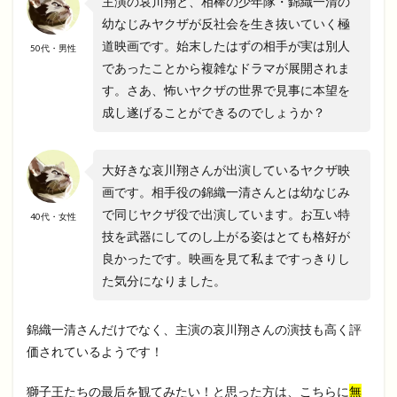
主演の哀川翔と、相棒の少年隊・錦織一清の
幼なじみヤクザが反社会を生き抜いていく極
道映画です。始末したはずの相手が実は別人
50代・男性
であったことから複雑なドラマが展開されま
す。さあ、怖いヤクザの世界で見事に本望を
成し遂げることができるのでしょうか？
大好きな哀川翔さんが出演しているヤクザ映
画です。相手役の錦織一清さんとは幼なじみ
で同じヤクザ役で出演しています。お互い特
40代・女性
技を武器にしてのし上がる姿はとても格好が
良かったです。映画を見て私まですっきりし
た気分になりました。
錦織一清さんだけでなく、主演の哀川翔さんの演技も高く評
価されているようです！
獅子王たちの最后を観てみたい！と思った方は、こちらに
無