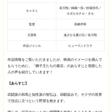
哀川翔／錦織一清／的場浩司／
キャスト
カダルカナル・タカ
監督
高橋伴明
主題歌
遠ざかる夏の日／哀川翔
作品ジャンル
ヒューマンドラマ
作品情報をご覧いただきましたが、映画のイメージを掴んで
もらうために、「獅子王たちの最后」のあらすじと視聴した
人の声を紹介していきます！
【あらすじ】
武闘派の和馬と知性派の智弘は、幼馴染みで、ヤクザの世界
で頂点に立つという野望を抱きます。
彼らは、伝説のヒットマン鳴門隆を始末したことをきっかけ