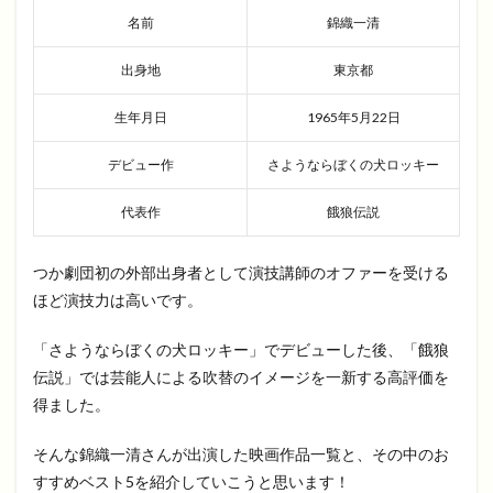
名前
錦織一清
出身地
東京都
生年月日
1965年5月22日
デビュー作
さようならぼくの犬ロッキー
代表作
餓狼伝説
つか劇団初の外部出身者として演技講師のオファーを受ける
ほど演技力は高いです。
「さようならぼくの犬ロッキー」でデビューした後、「餓狼
伝説」では芸能人による吹替のイメージを一新する高評価を
得ました。
そんな錦織一清さんが出演した映画作品一覧と、その中のお
すすめベスト5を紹介していこうと思います！