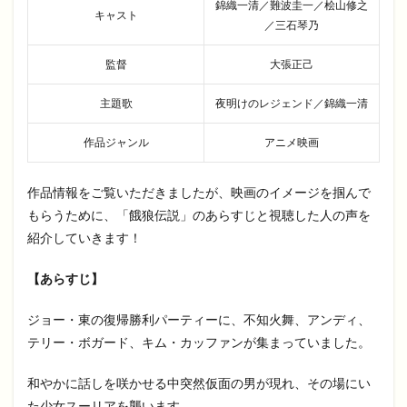
錦織一清／難波圭一／桧山修之
キャスト
／三石琴乃
監督
大張正己
主題歌
夜明けのレジェンド／錦織一清
作品ジャンル
アニメ映画
作品情報をご覧いただきましたが、映画のイメージを掴んで
もらうために、「餓狼伝説」のあらすじと視聴した人の声を
紹介していきます！
【あらすじ】
ジョー・東の復帰勝利パーティーに、不知火舞、アンディ、
テリー・ボガード、キム・カッファンが集まっていました。
和やかに話しを咲かせる中突然仮面の男が現れ、その場にい
た少女スーリアを襲います。