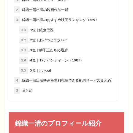
2
錦織一清出演の映画作品一覧
3
錦織一清出演のおすすめ映画ランキングTOP5！
3.1
1位｜餓狼伝説
3.2
2位｜あいつとララバイ
3.3
3位｜獅子王たちの最后
3.4
4位｜19ナインティーン（1987）
3.5
5位｜![ai-ou]
4
錦織一清出演映画を無料視聴できる配信サービスまとめ
5
まとめ
錦織一清のプロフィール紹介