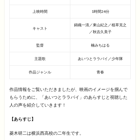
上映時間
1時間24分
錦織一清／東山紀之／植草克之
キャスト
／秋吉久美子
監督
楠みちはる
主題歌
あいつとララバイ／少年隊
作品ジャンル
青春
作品情報をご覧いただきましたが、映画のイメージを掴んで
もらうために、「あいつとララバイ」のあらすじと視聴した
人の声を紹介していきます！
【あらすじ】
菱木研二は横浜西高校の二年生です。