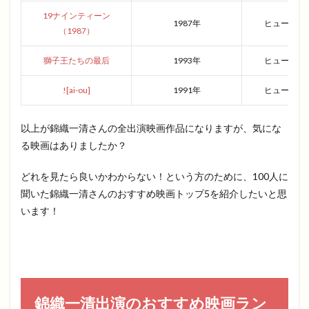
19ナインティーン
1987年
ヒューマン
（1987）
獅子王たちの最后
1993年
ヒューマン
![ai-ou]
1991年
ヒューマン
以上が錦織一清さんの全出演映画作品になりますが、気にな
る映画はありましたか？
どれを見たら良いかわからない！という方のために、100人に
聞いた錦織一清さんのおすすめ映画トップ5を紹介したいと思
います！
錦織一清出演のおすすめ映画ラン