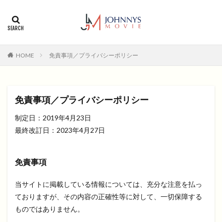
カテゴリー
タグ
HOME
免責事項／プライバシーポリシー
1996年
1999年
2004年
2005年
2006年
2008年
2012年
2013年
2014年
2015年
2016年
2017年
免責事項／プライバシーポリシー
2018年
2019年
SF
アクション
アニメ
制定日：2019年4月23日
アニメ映画
コメディ
コメディー
最終改訂日：2023年4月27日
コメディー映画
ヒューマンドラマ
ヒューマンドラマ映画
ファンタジー映画
ホラー
免責事項
動画無料視聴
恋愛
恋愛映画
無料視聴
無料視聴動画
青春
当サイトに掲載している情報については、充分な注意を払っ
ておりますが、その内容の正確性等に対して、一切保障する
検索
ものではありません。