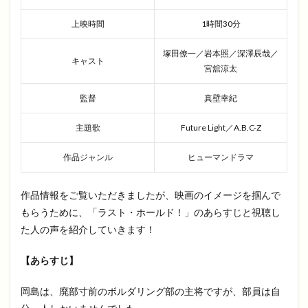
上映時間
1時間30分
塚田僚一／岩本照／深澤辰哉／
キャスト
宮舘涼太
監督
真壁幸紀
主題歌
Future Light／A.B.C-Z
作品ジャンル
ヒューマンドラマ
作品情報をご覧いただきましたが、映画のイメージを掴んで
もらうために、「ラスト・ホールド！」のあらすじと視聴し
た人の声を紹介していきます！
【あらすじ】
岡島は、廃部寸前のボルダリング部の主将ですが、部員は自