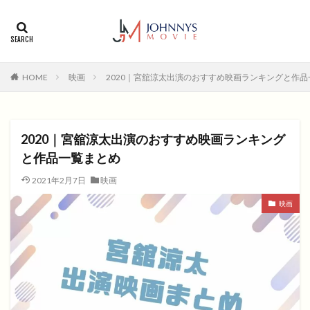
カテゴリー
タグ
HOME
映画
2020｜宮舘涼太出演のおすすめ映画ランキングと作
1996年
1999年
2004年
2005年
2006年
2008年
2012年
2013年
2014年
2015年
2016年
2017年
2020｜宮舘涼太出演のおすすめ映画ランキング
2018年
2019年
SF
アクション
アニメ
と作品一覧まとめ
アニメ映画
コメディ
コメディー
2021年2月7日
映画
コメディー映画
ヒューマンドラマ
映画
ヒューマンドラマ映画
ファンタジー映画
ホラー
動画無料視聴
恋愛
恋愛映画
無料視聴
無料視聴動画
青春
検索