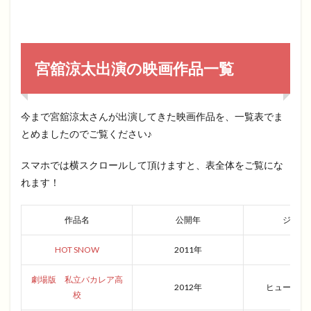
宮舘涼太出演の映画作品一覧
今まで宮舘涼太さんが出演してきた映画作品を、一覧表でま
とめましたのでご覧ください♪
スマホでは横スクロールして頂けますと、表全体をご覧にな
れます！
作品名
公開年
ジャン
HOT SNOW
2011年
青春
劇場版 私立バカレア高
2012年
ヒューマン
校