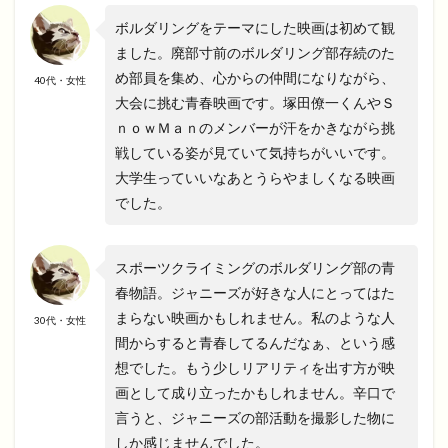
ボルダリングをテーマにした映画は初めて観
ました。廃部寸前のボルダリング部存続のた
め部員を集め、心からの仲間になりながら、
40代・女性
大会に挑む青春映画です。塚田僚一くんやＳ
ｎｏｗＭａｎのメンバーが汗をかきながら挑
戦している姿が見ていて気持ちがいいです。
大学生っていいなあとうらやましくなる映画
でした。
スポーツクライミングのボルダリング部の青
春物語。ジャニーズが好きな人にとってはた
まらない映画かもしれません。私のような人
30代・女性
間からすると青春してるんだなぁ、という感
想でした。もう少しリアリティを出す方が映
画として成り立ったかもしれません。辛口で
言うと、ジャニーズの部活動を撮影した物に
しか感じませんでした。