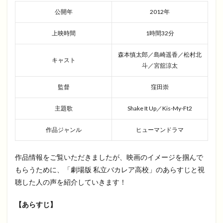
公開年
2012年
上映時間
1時間32分
森本慎太郎／島崎遥香／松村北
キャスト
斗／宮舘涼太
監督
窪田崇
主題歌
Shake It Up／Kis-My-Ft2
作品ジャンル
ヒューマンドラマ
作品情報をご覧いただきましたが、映画のイメージを掴んで
もらうために、「劇場版 私立バカレア高校」のあらすじと視
聴した人の声を紹介していきます！
【あらすじ】