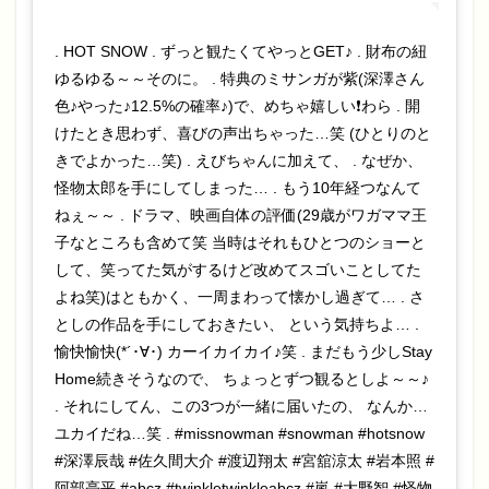
. HOT SNOW . ずっと観たくてやっとGET♪ . 財布の紐
ゆるゆる～～そのに。 . 特典のミサンガが紫(深澤さん
色♪やった♪12.5%の確率♪)で、めちゃ嬉しい❗️わら . 開
けたとき思わず、喜びの声出ちゃった…笑 (ひとりのと
きでよかった…笑) . えびちゃんに加えて、 . なぜか、
怪物太郎を手にしてしまった… . もう10年経つなんて
ねぇ～～ . ドラマ、映画自体の評価(29歳がワガママ王
子なところも含めて笑 当時はそれもひとつのショーと
して、笑ってた気がするけど改めてスゴいことしてた
よね笑)はともかく、一周まわって懐かし過ぎて… . さ
としの作品を手にしておきたい、 という気持ちよ… .
愉快愉快(*´･∀･) カーイカイカイ♪笑 . まだもう少しStay
Home続きそうなので、 ちょっとずつ観るとしよ～～♪
. それにしてん、この3つが一緒に届いたの、 なんか…
ユカイだね…笑 . #missnowman #snowman #hotsnow
#深澤辰哉 #佐久間大介 #渡辺翔太 #宮舘涼太 #岩本照 #
阿部亮平 #abcz #twinkletwinkleabcz #嵐 #大野智 #怪物