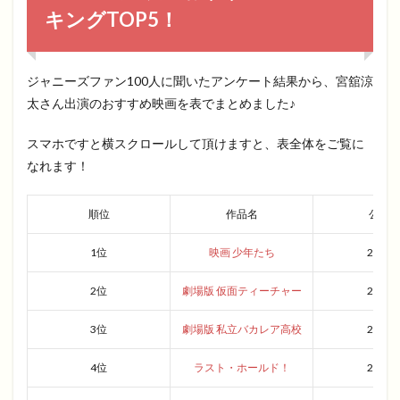
キングTOP5！
ジャニーズファン100人に聞いたアンケート結果から、宮舘涼
太さん出演のおすすめ映画を表でまとめました♪
スマホですと横スクロールして頂けますと、表全体をご覧に
なれます！
順位
作品名
公開
1位
映画 少年たち
2019
2位
劇場版 仮面ティーチャー
2014
3位
劇場版 私立バカレア高校
2012
4位
ラスト・ホールド！
2018