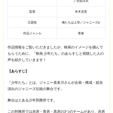
／宮舘涼太
監督
本木克英
主題歌
俺たちは上等／ジャニーズjr
作品ジャンル
青春
作品情報をご覧いただきましたが、映画のイメージを掴んで
もらうために、「映画 少年たち」のあらすじと視聴した人の
声を紹介していきます！
【あらすじ】
『少年たち』とは、ジャニー喜多川さんが企画・構成・総合
演出のジャニーズ伝統の舞台です。
舞台はとある少年刑務所です。
この刑務所では赤房・青房・黒房の3つのチームがあり、赤房