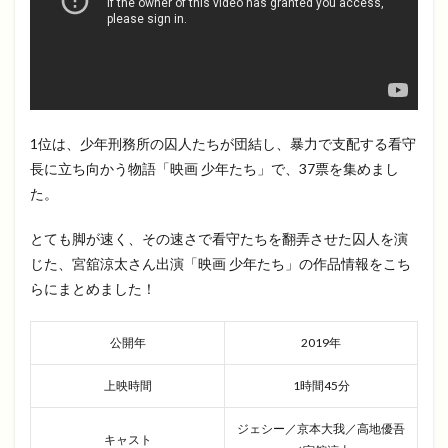
1位は、少年刑務所の囚人たちが団結し、暴力で支配する看守
長に立ち向かう物語「映画 少年たち」で、37票を集めまし
た。
とても脚が速く、その速さで看守たちを翻弄させた囚人を演
じた、宮舘涼太さん出演「映画 少年たち」の作品情報をこち
らにまとめました！
公開年
2019年
上映時間
1時間45分
ジェシー／京本大我／高地優吾
キャスト