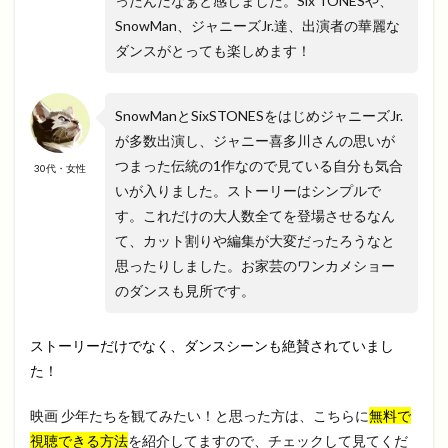
ったんだなぁと感じました。Six TONESや、
SnowMan、ジャニーズJr.達、出演者の華麗な
ダンスがとっても楽しめます！
SnowManとSixSTONESをはじめジャニーズJr.
が多数出演し、ジャニー喜多川さんの思いが
つまった伝統の1作なので見ている自分も気合
30代・女性
いが入りました。ストーリーはシンプルで
す。これだけの大人数全てを登場させるなん
て、カット割りや編集が大変だったろうなと
思ったりしました。お家芸のワンカメショー
のダンスも見所です。
ストーリーだけでなく、ダンスシーンも絶賛されていまし
た！
映画 少年たちを観てみたい！と思った方は、こちらに
無料で
視聴できる方法
を紹介してますので、チェックして見てくだ