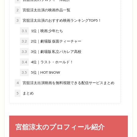
2
宮舘涼太出演の映画作品一覧
3
宮舘涼太出演のおすすめ映画ランキングTOP5！
3.1
1位｜映画 少年たち
3.2
2位｜劇場版 仮面ティーチャー
3.3
3位｜劇場版 私立バカレア高校
3.4
4位｜ラスト・ホールド！
3.5
5位｜HOT SNOW
4
宮舘涼太出演映画を無料視聴できる配信サービスまとめ
5
まとめ
宮舘涼太のプロフィール紹介