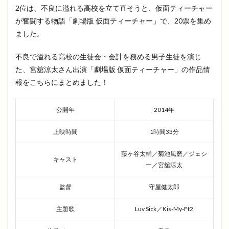
2位は、不良に溢れる高校を立て直そうと、仮面ティーチャー
が奮闘する物語「劇場版 仮面ティーチャー」で、20票を集め
ました。
不良で溢れる高校の生徒会・会計を務める男子生徒を演じ
た、宮舘涼太さん出演「劇場版 仮面ティーチャー」の作品情
報をこちらにまとめました！
公開年
2014年
上映時間
1時間33分
藤ヶ谷太輔／菊池風磨／ジェシ
キャスト
ー／宮舘涼太
監督
守屋健太郎
主題歌
Luv Sick／Kis-My-Ft2