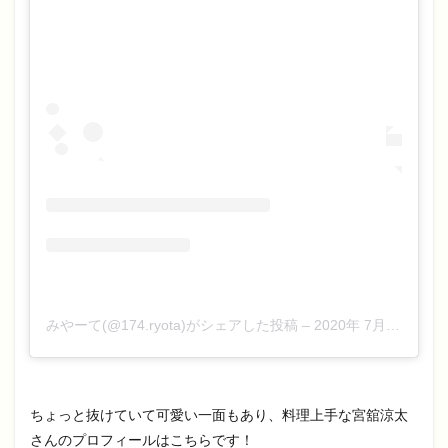
みやーて(@174.ryota)がシェアした投稿
–
2020年 7月月27日午前4時03分PDT
ちょっと抜けていて可愛い一面もあり、料理上手な宮舘涼太
さんのプロフィールはこちらです！