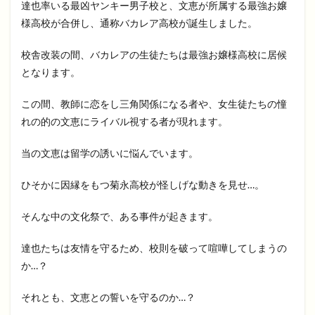
達也率いる最凶ヤンキー男子校と、文恵が所属する最強お嬢
様高校が合併し、通称バカレア高校が誕生しました。
校舎改装の間、バカレアの生徒たちは最強お嬢様高校に居候
となります。
この間、教師に恋をし三角関係になる者や、女生徒たちの憧
れの的の文恵にライバル視する者が現れます。
当の文恵は留学の誘いに悩んでいます。
ひそかに因縁をもつ菊永高校が怪しげな動きを見せ…。
そんな中の文化祭で、ある事件が起きます。
達也たちは友情を守るため、校則を破って喧嘩してしまうの
か…？
それとも、文恵との誓いを守るのか…？