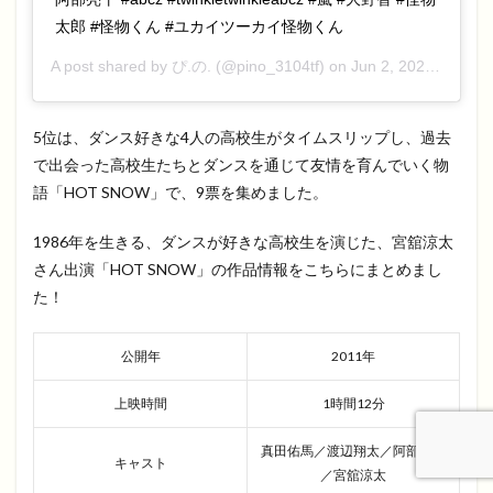
太郎 #怪物くん #ユカイツーカイ怪物くん
A post shared by
ぴ.の.
(@pino_3104tf) on
Jun 2, 2020 at 3:14am PDT
5位は、ダンス好きな4人の高校生がタイムスリップし、過去
で出会った高校生たちとダンスを通じて友情を育んでいく物
語「HOT SNOW」で、9票を集めました。
1986年を生きる、ダンスが好きな高校生を演じた、宮舘涼太
さん出演「HOT SNOW」の作品情報をこちらにまとめまし
た！
公開年
2011年
上映時間
1時間12分
真田佑馬／渡辺翔太／阿部亮平
キャスト
／宮舘涼太