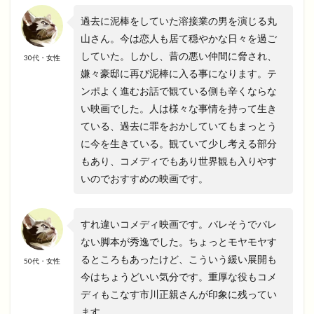
過去に泥棒をしていた溶接業の男を演じる丸
山さん。今は恋人も居て穏やかな日々を過ご
していた。しかし、昔の悪い仲間に脅され、
30代・女性
嫌々豪邸に再び泥棒に入る事になります。テ
ンポよく進むお話で観ている側も辛くならな
い映画でした。人は様々な事情を持って生き
ている、過去に罪をおかしていてもまっとう
に今を生きている。観ていて少し考える部分
もあり、コメディでもあり世界観も入りやす
いのでおすすめの映画です。
すれ違いコメディ映画です。バレそうでバレ
ない脚本が秀逸でした。ちょっとモヤモヤす
るところもあったけど、こういう緩い展開も
50代・女性
今はちょうどいい気分です。重厚な役もコメ
ディもこなす市川正親さんが印象に残ってい
ます。