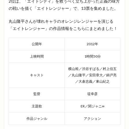
2位は、「エイトシティ」を救うべく立ち上がった正義の味方
の戦いを描く「エイトレンジャー」で、13票を集めました。
丸山隆平さんが壊れキャラのオレンジレンジャーを演じる
「エイトレンジャー」の作品情報をこちらにまとめました！
公開年
2012年
上映時間
1時間50分
横山裕／渋谷すばる／村上信五
キャスト
／丸山隆平／安田章大／錦戸亮
／大倉忠義／東山紀之
監督
堤幸彦
主題歌
ER／関ジャニ∞
作品ジャンル
アクション