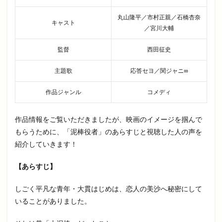
丸山隆平／市村正親／石橋杏奈
キャスト
／宮川大輔
監督
西田征史
主題歌
応答セヨ／関ジャニ∞
作品ジャンル
コメディ
作品情報をご覧いただきましたが、映画のイメージを掴んで
もらうために、「泥棒役者」のあらすじと視聴した人の声を
紹介していきます！
【あらすじ】
しごく平凡な青年・大貫はじめは、恋人の美沙へ秘密にして
いることがありました。