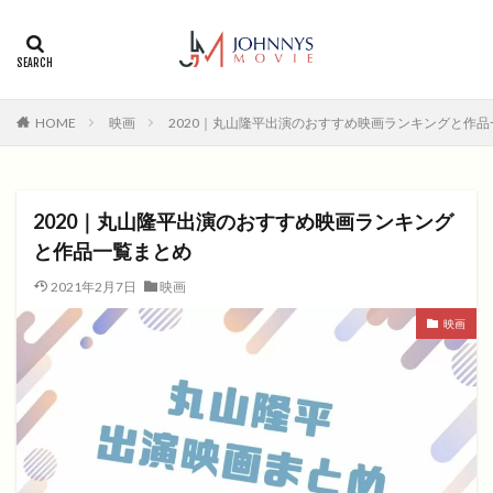
カテゴリー
タグ
HOME
映画
2020｜丸山隆平出演のおすすめ映画ランキングと作
1996年
1999年
2004年
2005年
2006年
2008年
2012年
2013年
2014年
2015年
2016年
2017年
2020｜丸山隆平出演のおすすめ映画ランキング
2018年
2019年
SF
アクション
アニメ
と作品一覧まとめ
アニメ映画
コメディ
コメディー
2021年2月7日
映画
コメディー映画
ヒューマンドラマ
映画
ヒューマンドラマ映画
ファンタジー映画
ホラー
動画無料視聴
恋愛
恋愛映画
無料視聴
無料視聴動画
青春
検索