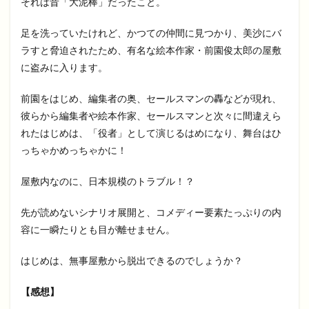
それは昔「大泥棒」だったこと。
足を洗っていたけれど、かつての仲間に見つかり、美沙にバ
ラすと脅迫されたため、有名な絵本作家・前園俊太郎の屋敷
に盗みに入ります。
前園をはじめ、編集者の奥、セールスマンの轟などが現れ、
彼らから編集者や絵本作家、セールスマンと次々に間違えら
れたはじめは、「役者」として演じるはめになり、舞台はひ
っちゃかめっちゃかに！
屋敷内なのに、日本規模のトラブル！？
先が読めないシナリオ展開と、コメディー要素たっぷりの内
容に一瞬たりとも目が離せません。
はじめは、無事屋敷から脱出できるのでしょうか？
【感想】