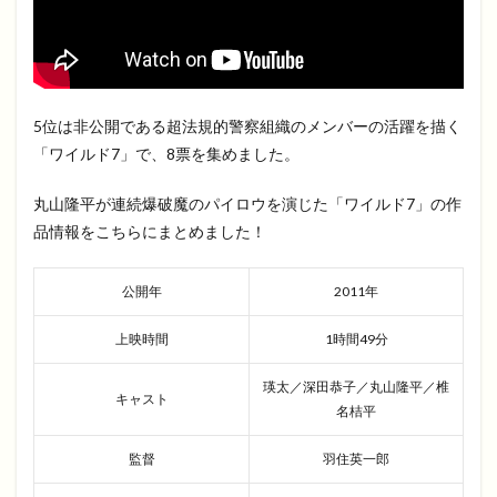
5位は非公開である超法規的警察組織のメンバーの活躍を描く
「ワイルド7」で、8票を集めました。
丸山隆平が連続爆破魔のパイロウを演じた「ワイルド7」の作
品情報をこちらにまとめました！
公開年
2011年
上映時間
1時間49分
瑛太／深田恭子／丸山隆平／椎
キャスト
名桔平
監督
羽住英一郎