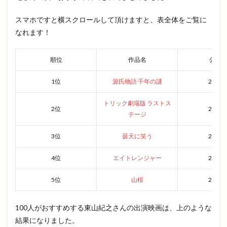
スマホですと横スクロールして頂けますと、表全体をご覧に
なれます！
順位
作品名
公開
1位
源氏物語 千年の謎
2011
トリック劇場版 ラストス
2位
2014
テージ
3位
曇天に笑う
2018
4位
エイトレンジャー
2014
5位
山桜
2008
100人がおすすめする東山紀之さんの出演映画は、上のような
結果になりました。