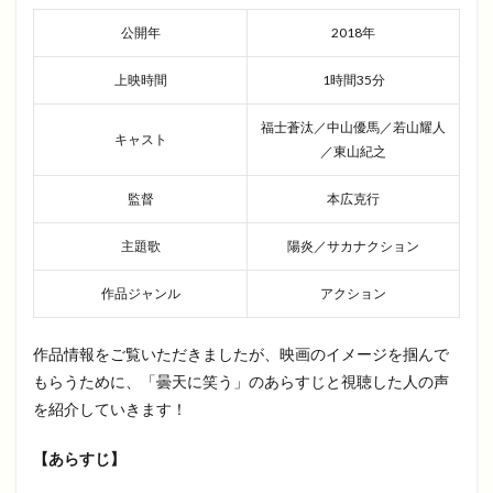
公開年
2018年
上映時間
1時間35分
福士蒼汰／中山優馬／若山耀人
キャスト
／東山紀之
監督
本広克行
主題歌
陽炎／サカナクション
作品ジャンル
アクション
作品情報をご覧いただきましたが、映画のイメージを掴んで
もらうために、「曇天に笑う」のあらすじと視聴した人の声
を紹介していきます！
【あらすじ】