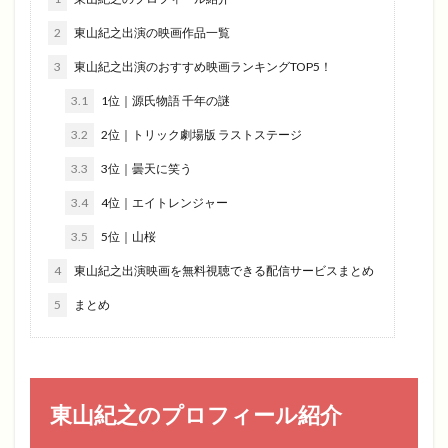
2
東山紀之出演の映画作品一覧
3
東山紀之出演のおすすめ映画ランキングTOP5！
3.1
1位｜源氏物語 千年の謎
3.2
2位｜トリック劇場版 ラストステージ
3.3
3位｜曇天に笑う
3.4
4位｜エイトレンジャー
3.5
5位｜山桜
4
東山紀之出演映画を無料視聴できる配信サービスまとめ
5
まとめ
東山紀之のプロフィール紹介