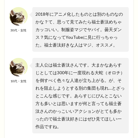
2018年にアニメ化したものとは別のものなの
かな？て、思って見てみたら福士蒼汰めちゃ
カッコいい。制服姿マジでヤバイ。曇天ダン
30代・女性
ス？気になってYouTubeに見に行っちゃっ
た。福士蒼汰好きな人はマジ、オススメ。
主人公は福士蒼汰さんです。大まかなあらす
じとしては300年に一度現れる大蛇（オロチ）
を倒すべく色々な人達が立ち上がる。が、そ
10代・女性
れを阻止しようとする別の集団も現れ…とざっ
とこんな感じです。あらすじにぴんとこない
方も多いとは思いますが何と言っても福士蒼
汰さんのかっこいいアクションがとても多か
ったので福士蒼汰好きにはぜひ見てほしい一
作品ですね。