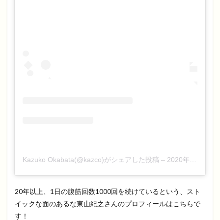
Kazuko Okabata(@kazco)がシェアした投稿
–
2020年 8月月5日午前7時37分PDT
20年以上、1日の腹筋回数1000回を続けているという、スト
イックな面のあるな東山紀之さんのプロフィールはこちらで
す！