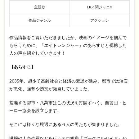
主題歌
ER／関ジャニ∞
作品ジャンル
アクション
作品情報をご覧いただきましたが、映画のイメージを掴んで
もらうために、「エイトレンジャー」のあらすじと視聴した
人の声を紹介していきます！
【あらすじ】
2035年、超少子高齢社会と経済の衰退が進み、都市では治安
が悪化、強奪や誘拐が頻発していました。
荒廃する都市・八萬市はこの状況を打開すべく、自警団・ヒ
ーロー協会を設立します。
そこには様々な境遇にある６人の男たちが集まりました。
誘拐や人身売買などを行うテロ組織「ダーククルセイド」か