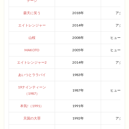
テージ
曇天に笑う
2018年
アクシ
エイトレンジャー
2014年
アクシ
山桜
2008年
ヒューマン
MAKOTO
2005年
ヒューマン
エイトレンジャー2
2014年
アクシ
あいつとララバイ
1983年
青春
19ナインティーン
1987年
ヒューマン
（1987）
本気!（1991）
1991年
青春
天国の大罪
1992年
アクシ