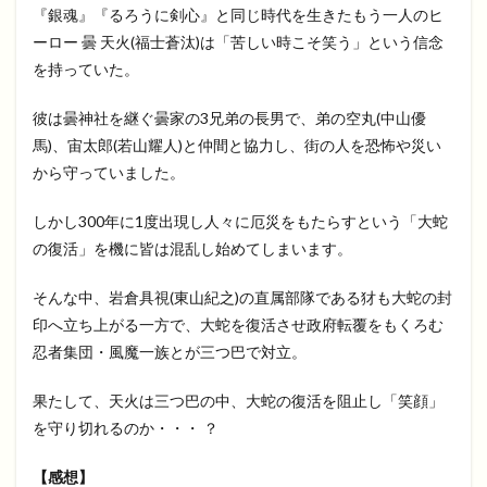
『銀魂』『るろうに剣心』と同じ時代を生きたもう一人のヒ
ーロー 曇 天火(福士蒼汰)は「苦しい時こそ笑う」という信念
を持っていた。
彼は曇神社を継ぐ曇家の3兄弟の長男で、弟の空丸(中山優
馬)、宙太郎(若山耀人)と仲間と協力し、街の人を恐怖や災い
から守っていました。
しかし300年に1度出現し人々に厄災をもたらすという「大蛇
の復活」を機に皆は混乱し始めてしまいます。
そんな中、岩倉具視(東山紀之)の直属部隊である犲も大蛇の封
印へ立ち上がる一方で、大蛇を復活させ政府転覆をもくろむ
忍者集団・風魔一族とが三つ巴で対立。
果たして、天火は三つ巴の中、大蛇の復活を阻止し「笑顔」
を守り切れるのか・・・ ？
【感想】