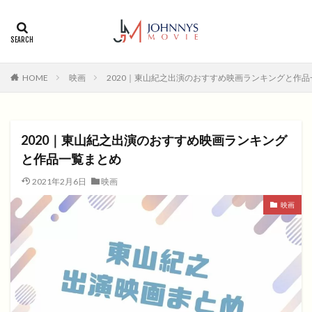
カテゴリー
タグ
HOME
映画
2020｜東山紀之出演のおすすめ映画ランキングと作
1996年
1999年
2004年
2005年
2006年
2008年
2012年
2013年
2014年
2015年
2016年
2017年
2020｜東山紀之出演のおすすめ映画ランキング
2018年
2019年
SF
アクション
アニメ
と作品一覧まとめ
アニメ映画
コメディ
コメディー
2021年2月6日
映画
コメディー映画
ヒューマンドラマ
映画
ヒューマンドラマ映画
ファンタジー映画
ホラー
動画無料視聴
恋愛
恋愛映画
無料視聴
無料視聴動画
青春
検索