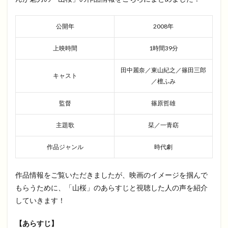
公開年
2008年
上映時間
1時間39分
田中麗奈／東山紀之／篠田三郎
キャスト
／檀ふみ
監督
篠原哲雄
主題歌
栞／一青窈
作品ジャンル
時代劇
作品情報をご覧いただきましたが、映画のイメージを掴んで
もらうために、「山桜」のあらすじと視聴した人の声を紹介
していきます！
【あらすじ】