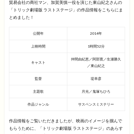
貿易会社の商社マン、加賀美慎一役を演じた東山紀之さんの
「トリック劇場版 ラストステージ」の作品情報をこちらにま
とめました！
公開年
2014年
上映時間
1時間52分
仲間由紀恵／阿部寛／生瀬勝久
キャスト
／東山紀之
監督
堤幸彦
主題歌
月光／鬼塚ちひろ
作品ジャンル
サスペンスミステリー
作品情報をご覧いただきましたが、映画のイメージを掴んで
もらうために、「トリック劇場版 ラストステージ」のあらす