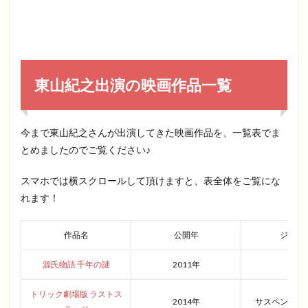
東山紀之出演の映画作品一覧
今まで東山紀之さんが出演してきた映画作品を、一覧表でま
とめましたのでご覧ください♪
スマホでは横スクロールして頂けますと、表全体をご覧にな
れます！
作品名
公開年
ジャン
源氏物語 千年の謎
2011年
恋愛
トリック劇場版 ラストス
2014年
サスペンスミ