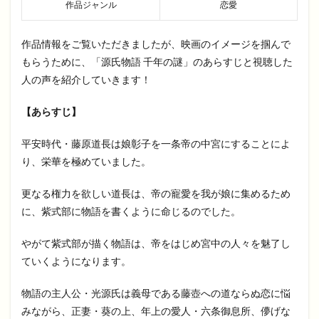
作品ジャンル
恋愛
作品情報をご覧いただきましたが、映画のイメージを掴んで
もらうために、「源氏物語 千年の謎」のあらすじと視聴した
人の声を紹介していきます！
【あらすじ】
平安時代・藤原道長は娘彰子を一条帝の中宮にすることによ
り、栄華を極めていました。
更なる権力を欲しい道長は、帝の寵愛を我が娘に集めるため
に、紫式部に物語を書くように命じるのでした。
やがて紫式部が描く物語は、帝をはじめ宮中の人々を魅了し
ていくようになります。
物語の主人公・光源氏は義母である藤壺への道ならぬ恋に悩
みながら、正妻・葵の上、年上の愛人・六条御息所、儚げな