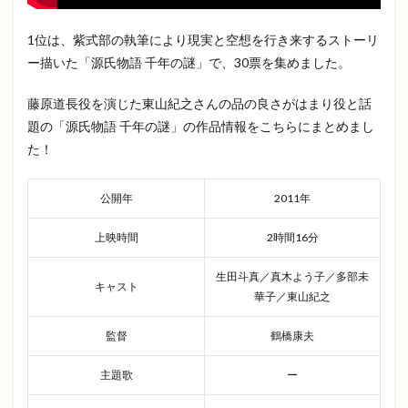
1位は、紫式部の執筆により現実と空想を行き来するストーリ
ー描いた「源氏物語 千年の謎」で、30票を集めました。
藤原道長役を演じた東山紀之さんの品の良さがはまり役と話
題の「源氏物語 千年の謎」の作品情報をこちらにまとめまし
た！
公開年
2011年
上映時間
2時間16分
生田斗真／真木よう子／多部未
キャスト
華子／東山紀之
監督
鶴橋康夫
主題歌
ー