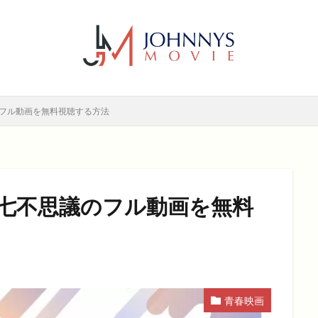
6年
2017年
2018年
2019年
SF
アクション
アニ
メディー
コメディー映画
ヒューマンドラマ
ヒューマンドラマ映画
ホラー
動画無料視聴
恋愛
恋愛映画
無料視聴
無
検索
のフル動画を無料視聴する方法
の七不思議のフル動画を無料
青春映画