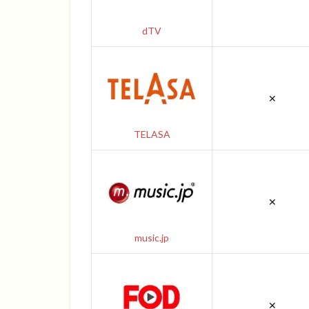
dTV
✕
TELASA
✕
music.jp
✕