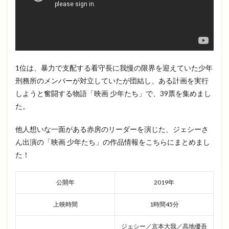
1位は、暴力で支配する看守長に我慢の限界を迎えていた少年
刑務所のメンバーが対立していたが団結し、ある計画を実行
しようと奮闘する物語「映画 少年たち」で、39票を集めまし
た。
他人想いな一面がある赤房のリーダーを演じた、ジェシーさ
ん出演の「映画 少年たち」の作品情報をこちらにまとめまし
た！
公開年
2019年
上映時間
1時間45分
ジェシー／京本大我／高地優吾