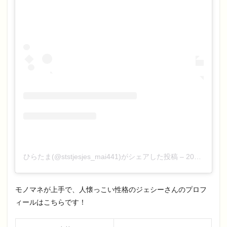
ひらたま(@ststjesjes_mai441)がシェアした投稿
–
2020年10月月2日午前1時10分PDT
モノマネが上手で、人懐っこい性格のジェシーさんのプロフ
ィールはこちらです！