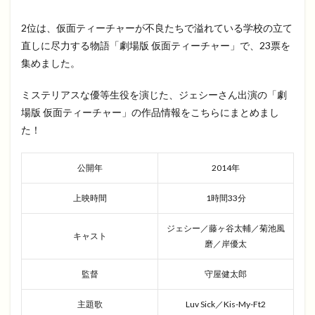
2位は、仮面ティーチャーが不良たちで溢れている学校の立て
直しに尽力する物語「劇場版 仮面ティーチャー」で、23票を
集めました。
ミステリアスな優等生役を演じた、ジェシーさん出演の「劇
場版 仮面ティーチャー」の作品情報をこちらにまとめまし
た！
公開年
2014年
上映時間
1時間33分
ジェシー／藤ヶ谷太輔／菊池風
キャスト
磨／岸優太
監督
守屋健太郎
主題歌
Luv Sick／Kis-My-Ft2