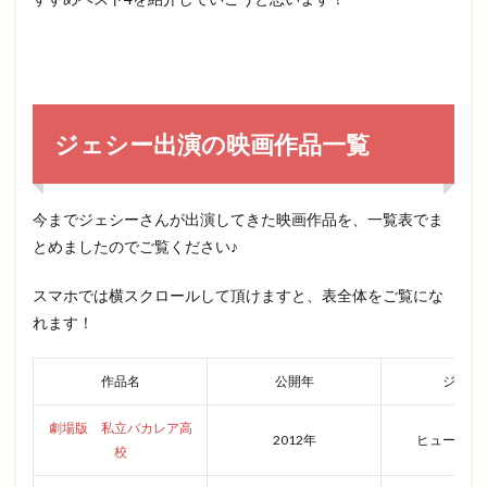
ジェシー出演の映画作品一覧
今までジェシーさんが出演してきた映画作品を、一覧表でま
とめましたのでご覧ください♪
スマホでは横スクロールして頂けますと、表全体をご覧にな
れます！
作品名
公開年
ジャン
劇場版 私立バカレア高
2012年
ヒューマン
校