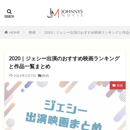
カテゴリー
タグ
HOME
映画
2020｜ジェシー出演のおすすめ映画ランキングと作
1996年
1999年
2004年
2005年
2006年
2008年
2012年
2013年
2014年
2015年
2016年
2017年
2020｜ジェシー出演のおすすめ映画ランキング
2018年
2019年
SF
アクション
アニメ
と作品一覧まとめ
アニメ映画
コメディ
コメディー
2021年2月7日
映画
コメディー映画
ヒューマンドラマ
映画
ヒューマンドラマ映画
ファンタジー映画
ホラー
動画無料視聴
恋愛
恋愛映画
無料視聴
無料視聴動画
青春
検索