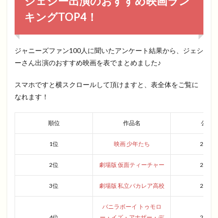
ジェシー出演のおすすめ映画ラン
キングTOP4！
ジャニーズファン100人に聞いたアンケート結果から、ジェシ
ーさん出演のおすすめ映画を表でまとめました♪
スマホですと横スクロールして頂けますと、表全体をご覧に
なれます！
順位
作品名
公開
1位
映画 少年たち
2019
2位
劇場版 仮面ティーチャー
2014
3位
劇場版 私立バカレア高校
2012
バニラボーイ トゥモロ
4位
ー・イズ・アナザー・デ
2016