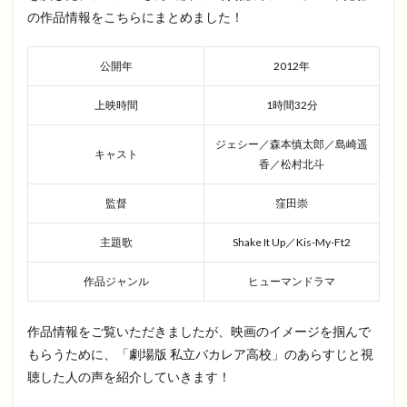
の作品情報をこちらにまとめました！
公開年
2012年
上映時間
1時間32分
ジェシー／森本慎太郎／島崎遥
キャスト
香／松村北斗
監督
窪田崇
主題歌
Shake It Up／Kis-My-Ft2
作品ジャンル
ヒューマンドラマ
作品情報をご覧いただきましたが、映画のイメージを掴んで
もらうために、「劇場版 私立バカレア高校」のあらすじと視
聴した人の声を紹介していきます！