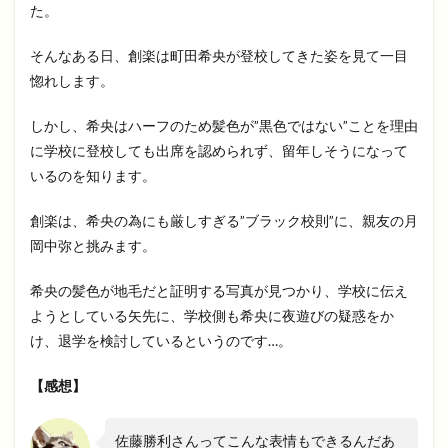
た。
そんなある日、創楽は町田希央が登校してきた姿を見て一目
惚れします。
しかし、希央はハーフのため髪色が”黒色ではない”ことを理由
に学校に登校しても出席を認められず、留年しそうになって
いるのを知ります。
創楽は、希央の為にも厳しすぎる”ブラック校則”に、親友の月
岡中弥と挑みます。
希央の髪色が地毛だと証明する写真が見つかり、学校に伝え
ようとしている矢先に、学校側も希央に夜遊びの疑惑をか
け、退学を検討しているというのです…。
【感想】
佐藤勝利さんってこんな表情もできるんだあ