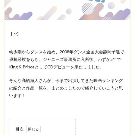
【PR】
幼少期からダンスを始め、2008年ダンス全国大会静岡予選で
優勝経験をもち、ジャニーズ事務所に入所後、わずか5年で
King & PrinceとしてCDデビューを果たしました。
そんな髙橋海人さんが、今まで出演してきた映画ランキング
の紹介と作品一覧を、まとめましたので紹介していこうと思
います！
目次