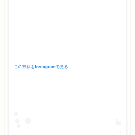
この投稿をInstagramで見る