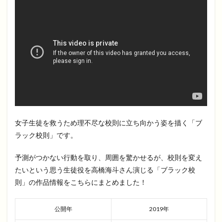
女子生徒を救うため理不尽な校則に立ち向かう姿を描く「ブ
ラック校則」です。
予測がつかない行動を取り、周囲を驚かせるが、校則を変え
たいという思う生徒役を高橋海斗さん演じる「ブラック校
則」の作品情報をこちらにまとめました！
公開年
2019年