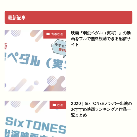
最新記事
映画『弱虫ペダル（実写）』の動
青春映画
画をフルで無料視聴できる配信サ
イト
2020｜SixTONESメンバー出演の
映画
おすすめ映画ランキングと作品一
覧まとめ