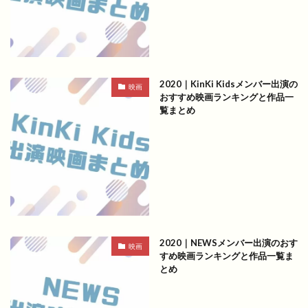
2020｜KinKi Kidsメンバー出演の
映画
おすすめ映画ランキングと作品一
覧まとめ
2020｜NEWSメンバー出演のおす
映画
すめ映画ランキングと作品一覧ま
とめ