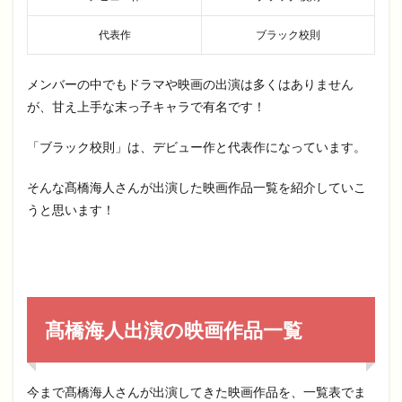
代表作
ブラック校則
メンバーの中でもドラマや映画の出演は多くはありません
が、甘え上手な末っ子キャラで有名です！
「ブラック校則」は、デビュー作と代表作になっています。
そんな髙橋海人さんが出演した映画作品一覧を紹介していこ
うと思います！
髙橋海人出演の映画作品一覧
今まで髙橋海人さんが出演してきた映画作品を、一覧表でま