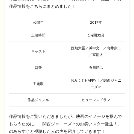
作品情報をこちらにまとめました！
公開年
2017年
上映時間
1時間32分
西畑大吾／浜中文一／向井康二
キャスト
／室龍太
監督
石川勝己
おみくじHAPPY！／関西ジャニ
主題歌
ーズJr.
作品ジャンル
ヒューマンドラマ
作品情報をご覧いただきましたが、映画のイメージを掴んで
もらうために、「関西ジャニーズJr.のお笑いスター誕生！」
のあらすじと視聴した人の声を紹介していきます！