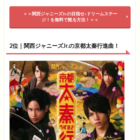
＞＞関西ジャニーズJr.の目指せ♪ドリームステー
ジ！を無料で観る方法！＜＜
2位｜関西ジャニーズJr.の京都太秦行進曲！