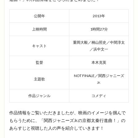
公開年
2013年
上映時間
1時間27分
重岡大毅／桐山照史／中間淳太
キャスト
／浜中文一
監督
本木克英
NOT FINALE／関西ジャニーズ
主題歌
Jr.
作品ジャンル
コメディ
作品情報をご覧いただきましたが、映画のイメージを掴んで
もらうために、「関西ジャニーズJr.の京都太秦行進曲！」の
あらすじと視聴した人の声を紹介していきます！