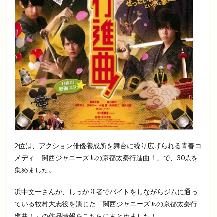
2位は、アクション俳優養成所を舞台に繰り広げられる青春コ
メディ「関西ジャニーズJr.の京都太秦行進曲！」で、30票を
集めました。
浜中文一さんが、しっかり者でバイトをしながらジムに通っ
ている牧村大志役を演じた「関西ジャニーズJr.の京都太秦行
進曲！」の作品情報をこちらにまとめました！