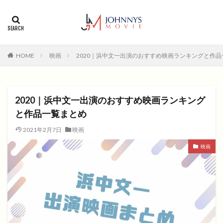
カテゴリー
タグ
HOME
映画
2020｜浜中文一出演のおすすめ映画ランキングと作
1996年
1999年
2004年
2005年
2006年
2008年
2012年
2013年
2014年
2015年
2016年
2017年
2020｜浜中文一出演のおすすめ映画ランキング
2018年
2019年
SF
アクション
アニメ
と作品一覧まとめ
アニメ映画
コメディ
コメディー
2021年2月7日
映画
コメディー映画
ヒューマンドラマ
映画
ヒューマンドラマ映画
ファンタジー映画
ホラー
動画無料視聴
恋愛
恋愛映画
無料視聴
無料視聴動画
青春
検索