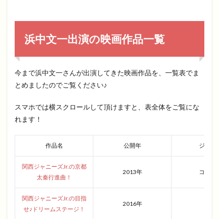
浜中文一出演の映画作品一覧
今まで浜中文一さんが出演してきた映画作品を、一覧表でま
とめましたのでご覧ください♪
スマホでは横スクロールして頂けますと、表全体をご覧にな
れます！
作品名
公開年
ジャン
関西ジャニーズJr.の京都
2013年
コメデ
太秦行進曲！
関西ジャニーズJr.の目指
2016年
青春
せ♪ドリームステージ！