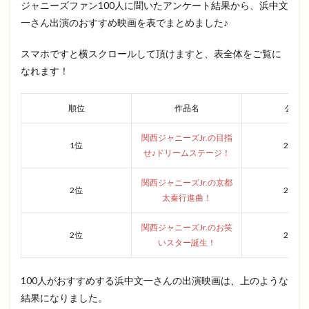
ジャニーズファン100人に聞いたアンケート結果から、浜中文
一さん出演のおすすめ映画を表でまとめました♪
スマホですと横スクロールして頂けますと、表全体をご覧に
なれます！
順位
作品名
公開
関西ジャニーズJr.の目指
1位
2016
せ♪ドリームステージ！
関西ジャニーズJr.の京都
2位
2013
太秦行進曲！
関西ジャニーズJr.のお笑
2位
2017
いスター誕生！
100人がおすすめする浜中文一さんの出演映画は、上のような
結果になりました。