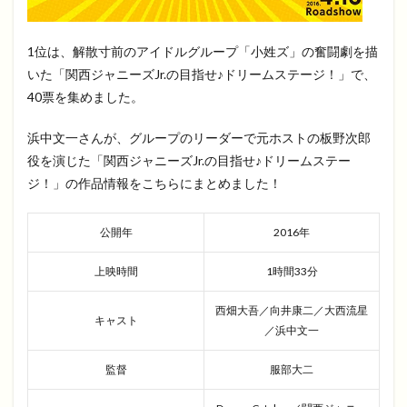
1位は、解散寸前のアイドルグループ「小姓ズ」の奮闘劇を描
いた「関西ジャニーズJr.の目指せ♪ドリームステージ！」で、
40票を集めました。
浜中文一さんが、グループのリーダーで元ホストの板野次郎
役を演じた「関西ジャニーズJr.の目指せ♪ドリームステー
ジ！」の作品情報をこちらにまとめました！
公開年
2016年
上映時間
1時間33分
西畑大吾／向井康二／大西流星
キャスト
／浜中文一
監督
服部大二