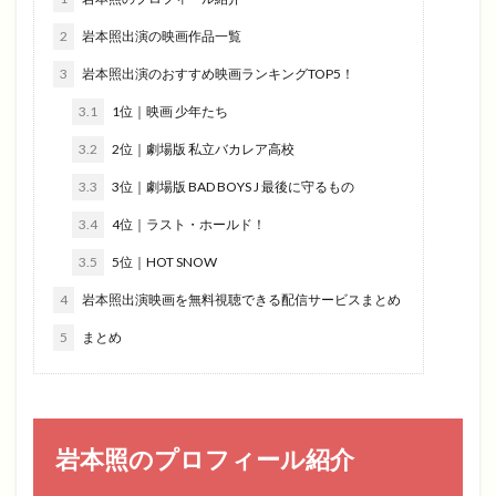
2
岩本照出演の映画作品一覧
3
岩本照出演のおすすめ映画ランキングTOP5！
3.1
1位｜映画 少年たち
3.2
2位｜劇場版 私立バカレア高校
3.3
3位｜劇場版 BAD BOYS J 最後に守るもの
3.4
4位｜ラスト・ホールド！
3.5
5位｜HOT SNOW
4
岩本照出演映画を無料視聴できる配信サービスまとめ
5
まとめ
岩本照のプロフィール紹介