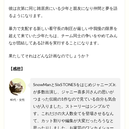
彼は次第に同じ雑居房にいる少年と親友になり仲間と夢を語
るようになります。
暴力で支配する新しい看守長の制圧が厳しい中我慢の限界を
超えて来ていた少年たちは、チーム同士の争いをやめてみん
なが団結してある計画を実行することになります。
果たしてそれはどんな計画なのでしょうか？
【感想】
SnowManとSixSTONESをはじめジャニーズJr.
が多数出演し、ジャニー喜多川さんの思いが
つまった伝統の1作なので見ている自分も気合
40代・女性
いが入りました。ストーリーはシンプルで
す。これだけの大人数全てを登場させるなん
て、カット割りや編集が大変だったろうなと
思ったりしました。お家芸のワンカメショー