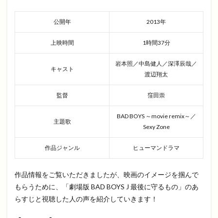
公開年
2013年
上映時間
1時間37分
岩本照／中島健人／深澤辰哉／
キャスト
渡辺翔太
監督
窪田崇
BAD BOYS ～movie remix～／
主題歌
Sexy Zone
作品ジャンル
ヒューマンドラマ
作品情報をご覧いただきましたが、映画のイメージを掴んで
もらうために、「劇場版 BAD BOYS J 最後に守るもの」のあ
らすじと視聴した人の声を紹介していきます！