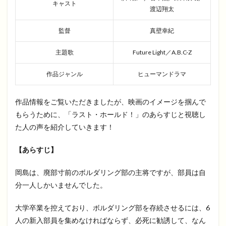
キャスト
渡辺翔太
監督
真壁幸紀
主題歌
Future Light／A.B.C-Z
作品ジャンル
ヒューマンドラマ
作品情報をご覧いただきましたが、映画のイメージを掴んで
もらうために、「ラスト・ホールド！」のあらすじと視聴し
た人の声を紹介していきます！
【あらすじ】
岡島は、廃部寸前のボルダリング部の主将ですが、部員は自
分一人しかいませんでした。
大学卒業を控えており、ボルダリング部を存続させるには、6
人の新入部員を集めなければならず、必死に勧誘して、なん