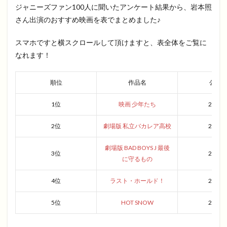
ジャニーズファン100人に聞いたアンケート結果から、岩本照
さん出演のおすすめ映画を表でまとめました♪
スマホですと横スクロールして頂けますと、表全体をご覧に
なれます！
順位
作品名
公開
1位
映画 少年たち
2019
2位
劇場版 私立バカレア高校
2012
劇場版 BAD BOYS J 最後
3位
2014
に守るもの
4位
ラスト・ホールド！
2018
5位
HOT SNOW
2011