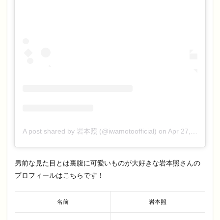
A post shared by 岩本照 (@iwamotoofficial)
on
Apr 27, 2020 at 6:04am PDT
男前な見た目とは裏腹に可愛いものが大好きな岩本照さんの
プロフィールはこちらです！
名前
岩本照