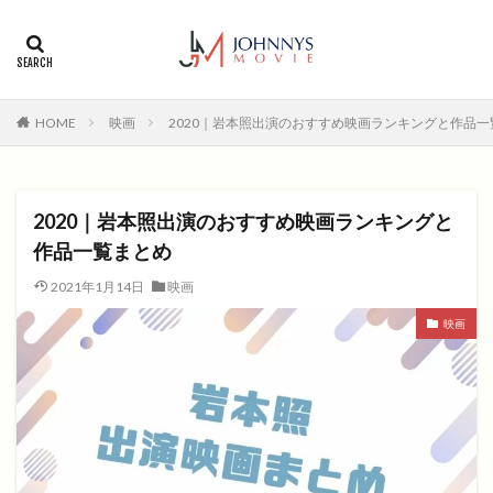
カテゴリー
タグ
HOME
映画
2020｜岩本照出演のおすすめ映画ランキングと作品一
1996年
1999年
2004年
2005年
2006年
2008年
2012年
2013年
2014年
2015年
2016年
2017年
2020｜岩本照出演のおすすめ映画ランキングと
2018年
2019年
SF
アクション
アニメ
作品一覧まとめ
アニメ映画
コメディ
コメディー
2021年1月14日
映画
コメディー映画
ヒューマンドラマ
映画
ヒューマンドラマ映画
ファンタジー映画
ホラー
動画無料視聴
恋愛
恋愛映画
無料視聴
無料視聴動画
青春
検索