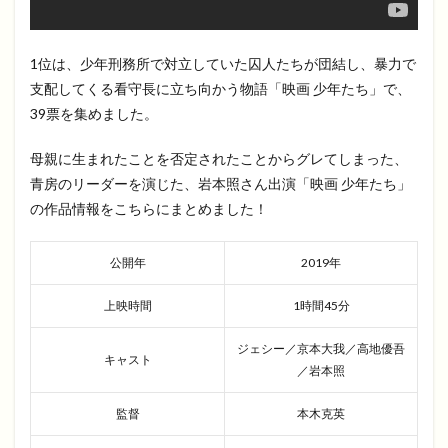
1位は、少年刑務所で対立していた囚人たちが団結し、暴力で
支配してくる看守長に立ち向かう物語「映画 少年たち」で、
39票を集めました。
母親に生まれたことを否定されたことからグレてしまった、
青房のリーダーを演じた、岩本照さん出演「映画 少年たち」
の作品情報をこちらにまとめました！
公開年
2019年
上映時間
1時間45分
ジェシー／京本大我／高地優吾
キャスト
／岩本照
監督
本木克英