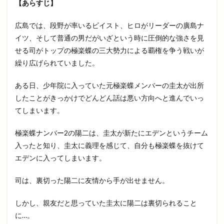
【あらすじ】
広島では、段野が率いるビイスト、ヒロがリーダーの廣島ナ
イツ、そして普通の男だがいざという時に圧倒的な強さを見
せる司がトップの極楽蝶の三大勢力による覇権を争う戦いが
繰り広げられていました。
ある日、少年院に入っていた元極楽蝶メンバーの圭太が出所
したことがきっかけでどんどん話は悪い方向へと進んでいっ
てしまいます。
極楽蝶ナンバー2の陽二は、圭太が新たにエデンというチーム
入ったと知り、圭太に義理を感じて、自分も極楽蝶を抜けて
エデンに入ってしまいます。
司は、裏切った陽二に友情から手が出せません。
しかし、親友だと思っていた圭太に陽二は裏切られること
に…。