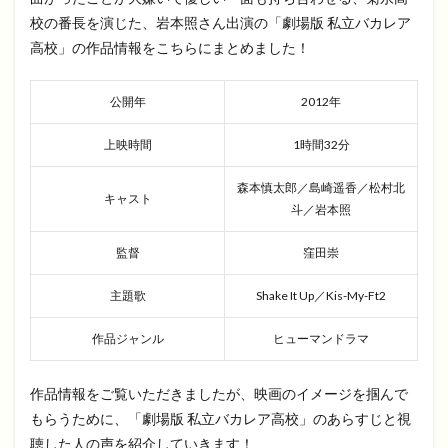
校の番長を演じた、岩本照さん出演の「劇場版 私立バカレア
高校」の作品情報をこちらにまとめました！
公開年
2012年
上映時間
1時間32分
森本慎太郎／島崎遥香／松村北
キャスト
斗／岩本照
監督
窪田崇
主題歌
Shake It Up／Kis-My-Ft2
作品ジャンル
ヒューマンドラマ
作品情報をご覧いただきましたが、映画のイメージを掴んで
もらうために、「劇場版 私立バカレア高校」のあらすじと視
聴した人の声を紹介していきます！