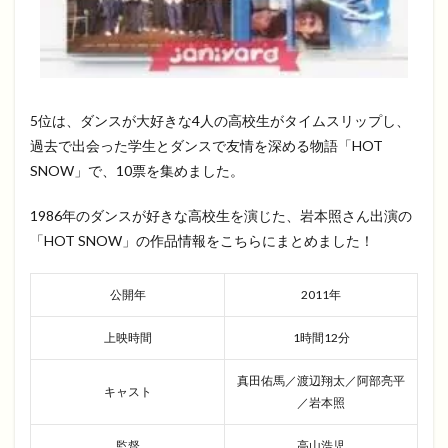
5位は、ダンスが大好きな4人の高校生がタイムスリップし、
過去で出会った学生とダンスで友情を深める物語「HOT
SNOW」で、10票を集めました。
1986年のダンスが好きな高校生を演じた、岩本照さん出演の
「HOT SNOW」の作品情報をこちらにまとめました！
公開年
2011年
上映時間
1時間12分
真田佑馬／渡辺翔太／阿部亮平
キャスト
／岩本照
監督
高山浩児