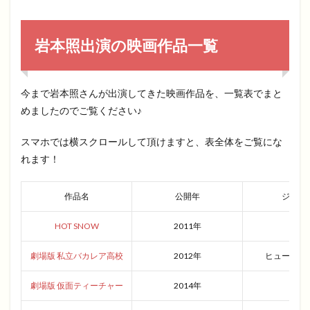
岩本照出演の映画作品一覧
今まで岩本照さんが出演してきた映画作品を、一覧表でまと
めましたのでご覧ください♪
スマホでは横スクロールして頂けますと、表全体をご覧にな
れます！
作品名
公開年
ジャン
HOT SNOW
2011年
青春
劇場版 私立バカレア高校
2012年
ヒューマン
劇場版 仮面ティーチャー
2014年
青春