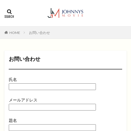
カテゴリー
タグ
HOME
お問い合わせ
1996年
1999年
2004年
2005年
2006年
2008年
2012年
2013年
2014年
2015年
2016年
2017年
お問い合わせ
2018年
2019年
SF
アクション
アニメ
アニメ映画
コメディ
コメディー
氏名
コメディー映画
ヒューマンドラマ
ヒューマンドラマ映画
ファンタジー映画
ホラー
動画無料視聴
恋愛
恋愛映画
無料視聴
メールアドレス
無料視聴動画
青春
題名
検索