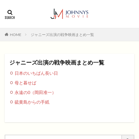
カテゴリー
タグ
HOME
ジャニーズ出演の戦争映画まとめ一覧
1996年
1999年
2004年
2005年
2006年
2008年
2012年
2013年
2014年
2015年
2016年
2017年
ジャニーズ出演の戦争映画まとめ一覧
2018年
2019年
SF
アクション
アニメ
日本のいちばん長い日
アニメ映画
コメディ
コメディー
母と暮せば
コメディー映画
ヒューマンドラマ
永遠の0（岡田准一）
ヒューマンドラマ映画
ファンタジー映画
ホラー
硫黄島からの手紙
動画無料視聴
恋愛
恋愛映画
無料視聴
無料視聴動画
青春
検索