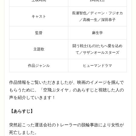
長瀬智也／ディーン・フジオカ
キャスト
／高橋一生／深田恭子
監督
麻生学
闘う戦士(もの)たちへ愛を込め
主題歌
て／サザンオールスターズ
作品ジャンル
ヒューマンドラマ
作品情報をご覧いただきましたが、映画のイメージを掴んで
もらうために、「空飛ぶタイヤ」のあらすじと視聴した人の
声を紹介していきます！
【あらすじ】
突然起こった運送会社のトレーラーの脱輪事故により女性が
死亡しました。