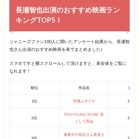
長瀬智也出演のおすすめ映画ラン
キングTOP5！
ジャニーズファン100人に聞いたアンケート結果から、長瀬智
也さん出演のおすすめ映画を表でまとめました♪
スマホですと横スクロールして頂けますと、表全体をご覧に
なれます！
順位
作品名
公開
1位
空飛ぶタイヤ
2018
TOO YOUNG TO DIE! 若
2位
2016
くして死ぬ
真夜中の弥次さん喜多さ
3位
2005