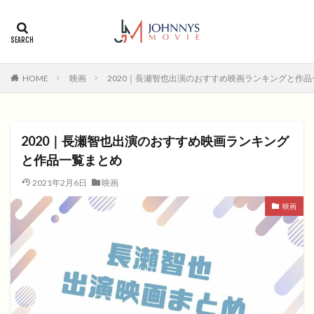
カテゴリー
タグ
HOME
映画
2020｜長瀬智也出演のおすすめ映画ランキングと作
1996年
1999年
2004年
2005年
2006年
2008年
2012年
2013年
2014年
2015年
2016年
2017年
2020｜長瀬智也出演のおすすめ映画ランキング
2018年
2019年
SF
アクション
アニメ
と作品一覧まとめ
アニメ映画
コメディ
コメディー
2021年2月6日
映画
コメディー映画
ヒューマンドラマ
映画
ヒューマンドラマ映画
ファンタジー映画
ホラー
動画無料視聴
恋愛
恋愛映画
無料視聴
無料視聴動画
青春
検索