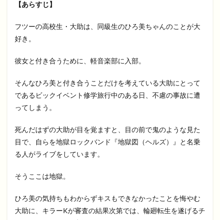
【あらすじ】
フツーの高校生・大助は、同級生のひろ美ちゃんのことが大
好き。
彼女と付き合うために、軽音楽部に入部。
そんなひろ美と付き合うことだけを考えている大助にとって
であるビックイベント修学旅行中のある日、不慮の事故に遭
ってしまう。
死んだはずの大助が目を覚ますと、目の前で鬼のような見た
目で、自らを地獄ロックバンド『地獄図（ヘルズ）』と名乗
る人がライブをしています。
そうここは地獄。
ひろ美の気持ちもわからずキスもできなかったことを悔やむ
大助に、キラーKが審査の結果次第では、輪廻転生を遂げるチ