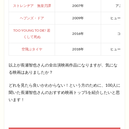
ストレンヂア 無皇刃譚
2007年
アニメ
ヘブンズ・ドア
2009年
ヒューマン
TOO YOUNG TO DIE! 若
2016年
コメデ
くして死ぬ
空飛ぶタイヤ
2018年
ヒューマン
以上が長瀬智也さんの全出演映画作品になりますが、気にな
る映画はありましたか？
どれを見たら良いかわからない！という方のために、100人に
聞いた長瀬智也さんのおすすめ映画トップ5を紹介したいと思
います！