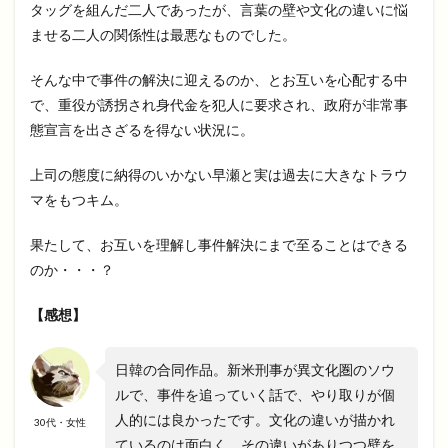
タッグを組んだ二人であったが、言葉の壁や文化の違いに悩
ませる二人の関係性は最悪なものでした。
そんな中で事件の解決に迎えるのか、とお互いを心配する中
で、重役が誘拐され身代金を犯人に要求され、政府が非常事
態宣言を出さざるを得ない状況に。
上司の態度に納得のいかない早瀬と実は過去に大きなトラウ
マをもつキム。
果たして、お互いを理解し事件解決にまで至ることはできる
のか・・・？
【感想】
日韓の合同作品。新米刑事が異文化圏のソウ
ルで、事件を追っていく話で、やり取りが個
人的には良かったです。文化の違いが描かれ
30代・女性
ているのは面白く、その違いがありつつ壁を