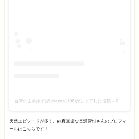
台湾の山本洋子(@shazna1108)がシェアした投稿
–
2020年10月月12日午後6時26分PDT
天然エピソードが多く、純真無垢な長瀬智也さんのプロフィ
ールはこちらです！