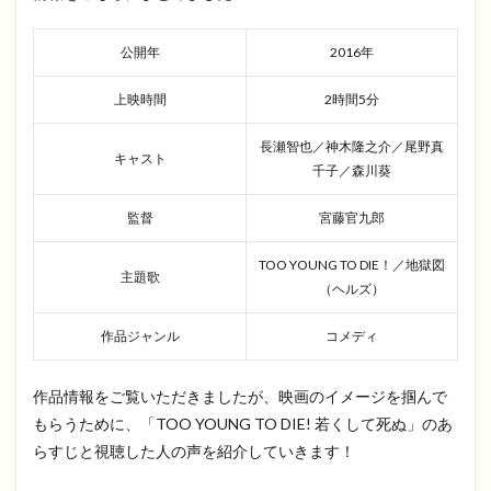
公開年
2016年
上映時間
2時間5分
長瀬智也／神木隆之介／尾野真
キャスト
千子／森川葵
監督
宮藤官九郎
TOO YOUNG TO DIE！／地獄図
主題歌
（ヘルズ）
作品ジャンル
コメディ
作品情報をご覧いただきましたが、映画のイメージを掴んで
もらうために、「TOO YOUNG TO DIE! 若くして死ぬ」のあ
らすじと視聴した人の声を紹介していきます！