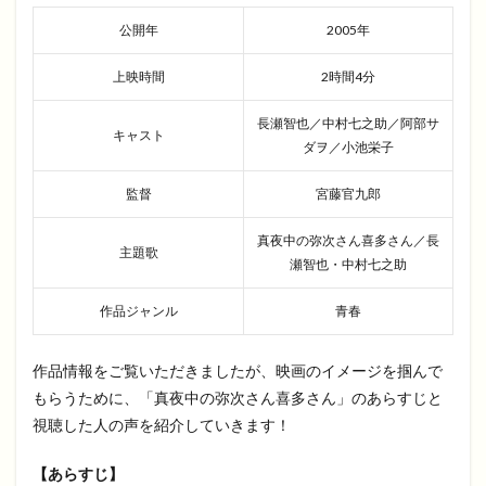
公開年
2005年
上映時間
2時間4分
長瀬智也／中村七之助／阿部サ
キャスト
ダヲ／小池栄子
監督
宮藤官九郎
真夜中の弥次さん喜多さん／長
主題歌
瀬智也・中村七之助
作品ジャンル
青春
作品情報をご覧いただきましたが、映画のイメージを掴んで
もらうために、「真夜中の弥次さん喜多さん」のあらすじと
視聴した人の声を紹介していきます！
【あらすじ】