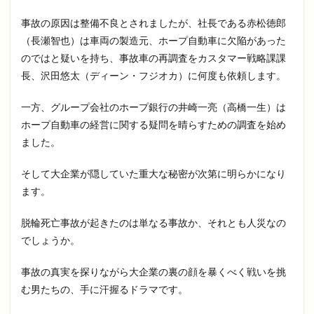
事故の原因は整備不良とされましたが、社長である赤松徳郎
（長瀬智也）は車両の製造元、ホープ自動車に欠陥があった
のではと疑いを持ち、事故車の再調査をカスタマー戦略課課
長、沢田悠太（ディーン・フジオカ）に何度も依頼します。
一方、グループ会社のホープ銀行の井崎一亮（高橋一生）は
ホープ自動車の経営に関する疑問を晴らすための調査を始め
ました。
そして大企業が隠していた重大な秘密が次第に明らかになり
ます。
脱輪死亡事故が起きたのは単なる事故か、それとも人災なの
でしょうか。
事故の真実を探りながら大企業の裏の顔を暴くべく戦いを挑
む男たちの、手に汗握るドラマです。