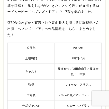
海を目指す、旅をしながら生きたいという思いが展開するロ
ードムービー「ヘブンズ・ドア」で、7票を集めました。
突然余命わずかと宣言された青山勝人を演じる長瀬智也さん
出演「ヘブンズ・ドア」の作品情報をこちらにまとめまし
た！
公開年
2009年
上映時間
1時間46分
長瀬智也／福田麻由子／長塚圭
キャスト
史／田中泯
監督
マイケル・アリアス
主題歌
天国への扉／アンジェラ・アキ
作品ジャンル
ヒューマンドラマ