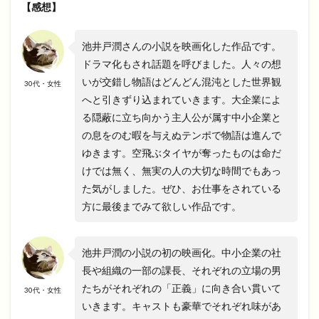
【感想】
池井戸潤さんの小説を映画化した作品です。
ドラマ化もされ話題を呼びました。人々の想
いが交錯し物語はどんどん混沌とした世界観
30代・女性
へと引きずり込まれていきます。大企業によ
る隠蔽に立ち向かう主人公が属す中小企業と
の息をのむ暇を与えぬテンポで物語は進んで
ゆきます。空飛ぶタイヤが奪ったものは命だ
けでは無く、無実の人の大切な時間でもあっ
た気がしました。ぜひ、お仕事をされている
方に最後までみて欲しい作品です。
池井戸潤の小説の初の映画化。中小企業の社
長や組織の一部の課長、それぞれの立場の男
たちがそれぞれの「正義」に向き合い貫いて
30代・女性
いきます。キャストも豪華でそれぞれ味があ