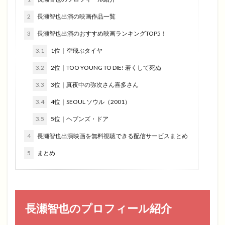
2
長瀬智也出演の映画作品一覧
3
長瀬智也出演のおすすめ映画ランキングTOP5！
3.1
1位｜空飛ぶタイヤ
3.2
2位｜TOO YOUNG TO DIE! 若くして死ぬ
3.3
3位｜真夜中の弥次さん喜多さん
3.4
4位｜SEOUL ソウル（2001）
3.5
5位｜ヘブンズ・ドア
4
長瀬智也出演映画を無料視聴できる配信サービスまとめ
5
まとめ
長瀬智也のプロフィール紹介