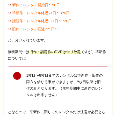
新作：レンタル開始日〜
90
日
準新作：レンタル経過
91
日〜
390
日
話題作：レンタル経過
391
日〜
720
日
旧作：レンタル経過
721
日〜
と、分けられています。
無料期間中は
旧作・話題作のDVDは借り放題
ですが、準新作
については
1枚目〜8枚目までのレンタルは準新作・旧作の
両方を借りる事ができますが、9枚目以降は旧
作のみとなります。（無料期間中に新作のレン
タルは出来ません）
となるので、準新作に関してのレンタルだけ注意が必要とな