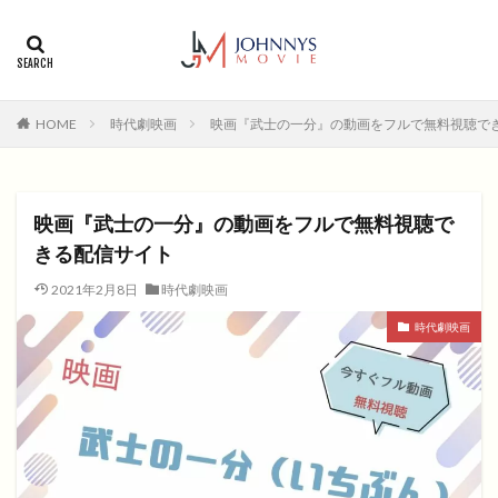
カテゴリー
タグ
HOME
時代劇映画
映画『武士の一分』の動画をフルで無料視聴で
1996年
1999年
2004年
2005年
2006年
2008年
2012年
2013年
2014年
2015年
2016年
2017年
映画『武士の一分』の動画をフルで無料視聴で
2018年
2019年
SF
アクション
アニメ
きる配信サイト
アニメ映画
コメディ
コメディー
2021年2月8日
時代劇映画
コメディー映画
ヒューマンドラマ
時代劇映画
ヒューマンドラマ映画
ファンタジー映画
ホラー
動画無料視聴
恋愛
恋愛映画
無料視聴
無料視聴動画
青春
検索