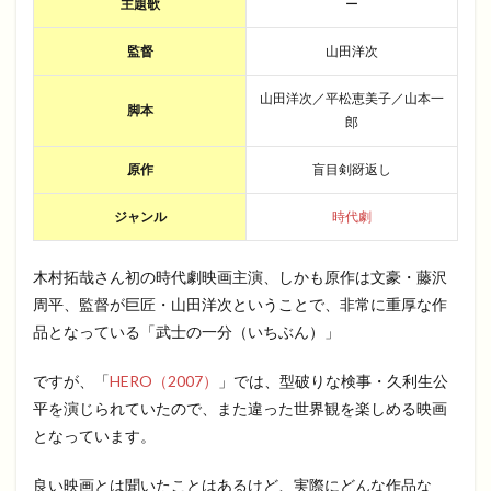
主題歌
ー
監督
山田洋次
山田洋次／平松恵美子／山本一
脚本
郎
原作
盲目剣谺返し
ジャンル
時代劇
木村拓哉さん初の時代劇映画主演、しかも原作は文豪・藤沢
周平、監督が巨匠・山田洋次ということで、非常に重厚な作
品となっている「武士の一分（いちぶん）」
ですが、「
HERO（2007）
」では、型破りな検事・久利生公
平を演じられていたので、また違った世界観を楽しめる映画
となっています。
良い映画とは聞いたことはあるけど、実際にどんな作品な