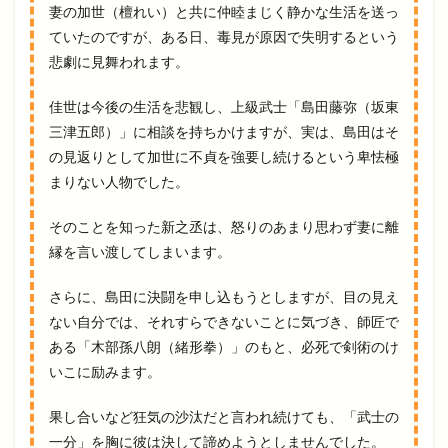
妻の加世（檀れい）と共に仲睦まじく静かな生活を送っ
ていたのですが、ある日、毒見が原因で失明するという
悲劇に見舞われます。
佳世は今後の生活を悲観し、上級武士「島田藤弥（坂東
三津五郎）」に相談を持ちかけますが、実は、島田はそ
の見返りとして加世に不貞を強要し続けるという卑怯極
まりない人物でした。
そのことを知った新之丞は、怒りのあまり思わず妻に離
縁を言い渡してしまいます。
さらに、島田に決闘を申し込もうとしますが、目の見え
ない自分では、それすらできないことに気づき、師匠で
ある「木部孫八朗（緒形拳）」のもと、必死で剣術のけ
いこに励みます。
果し合いなど狂気の沙汰だと言われ続けても、「武士の
一分」を胸に彼は決して諦めようとしませんでした。