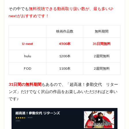
その中でも
無料視聴できる動画取り扱い数が、最も多いU-
nextがおすすめです！
映画作品数
無料期間
U-next
4500本
31日間無料
hulu
1200本
2週間無料
FOD
1100本
2週間無料
31日間の無料期間
もあるので、「超高速！参勤交代 リター
ンズ」だけでなく沢山の作品をお楽しみいただければと幸い
です♪