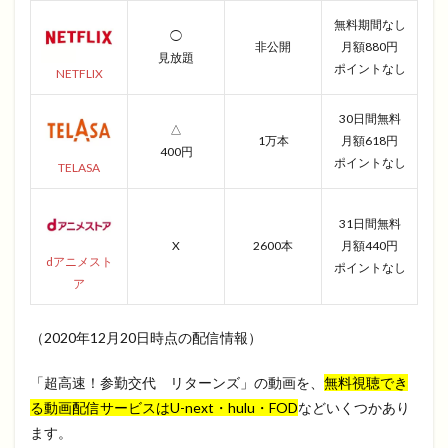
無料期間なし
◯
非公開
月額880円
見放題
ポイントなし
NETFLIX
30日間無料
△
1万本
月額618円
400円
ポイントなし
TELASA
31日間無料
X
2600本
月額440円
dアニメスト
ポイントなし
ア
（2020年12月20日時点の配信情報）
「超高速！参勤交代 リターンズ」の動画を、
無料視聴でき
る動画配信サービスはU-next・hulu・FOD
などいくつかあり
ます。