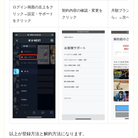
ログイン画面の左上をク
契約内容の確認・変更を
月額プラン『解
リック→設定・サポート
クリック
ら』→次へをク
をクリック
以上が登録方法と解約方法になります。