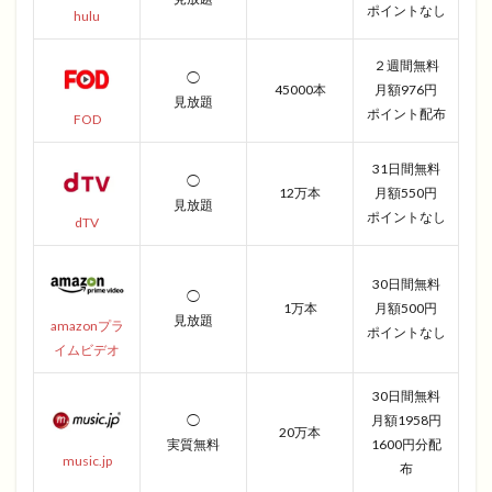
ポイントなし
hulu
２週間無料
◯
45000本
月額976円
見放題
ポイント配布
FOD
31日間無料
◯
12万本
月額550円
見放題
ポイントなし
dTV
30日間無料
◯
1万本
月額500円
見放題
amazonプラ
ポイントなし
イムビデオ
30日間無料
◯
月額1958円
20万本
実質無料
1600円分配
music.jp
布