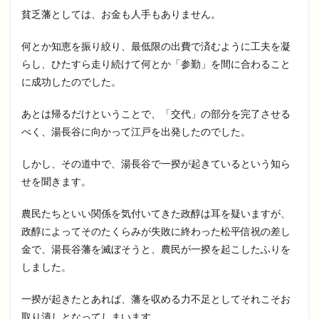
貧乏藩としては、お金も人手もありません。
何とか知恵を振り絞り、最低限の出費で済むように工夫を凝
らし、ひたすら走り続けて何とか「参勤」を間に合わること
に成功したのでした。
あとは帰るだけということで、「交代」の部分を完了させる
べく、湯長谷に向かって江戸を出発したのでした。
しかし、その道中で、湯長谷で一揆が起きているという知ら
せを聞きます。
農民たちといい関係を気付いてきた政醇は耳を疑いますが、
政醇によってそのたくらみが失敗に終わった松平信祝の差し
金で、湯長谷藩を滅ぼそうと、農民が一揆を起こしたふりを
しました。
一揆が起きたとあれば、藩を収める力不足としてそれこそお
取り潰しとなってしまいます。