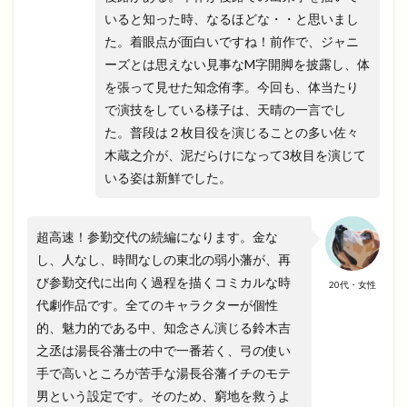
いると知った時、なるほどな・・と思いまし
た。着眼点が面白いですね！前作で、ジャニ
ーズとは思えない見事なM字開脚を披露し、体
を張って見せた知念侑李。今回も、体当たり
で演技をしている様子は、天晴の一言でし
た。普段は２枚目役を演じることの多い佐々
木蔵之介が、泥だらけになって3枚目を演じて
いる姿は新鮮でした。
超高速！参勤交代の続編になります。金な
し、人なし、時間なしの東北の弱小藩が、再
び参勤交代に出向く過程を描くコミカルな時
20代・女性
代劇作品です。全てのキャラクターが個性
的、魅力的である中、知念さん演じる鈴木吉
之丞は湯長谷藩士の中で一番若く、弓の使い
手で高いところが苦手な湯長谷藩イチのモテ
男という設定です。そのため、窮地を救うよ