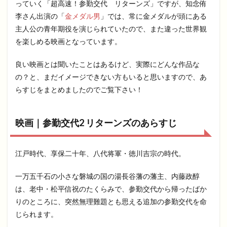
っていく「超高速！参勤交代 リターンズ」ですが、知念侑
李さん出演の「
金メダル男
」では、常に金メダルが頭にある
主人公の青年期役を演じられていたので、また違った世界観
を楽しめる映画となっています。
良い映画とは聞いたことはあるけど、実際にどんな作品な
の？と、まだイメージできない方もいると思いますので、あ
らすじをまとめましたのでご覧下さい！
映画｜参勤交代2 リターンズのあらすじ
江戸時代、享保二十年、八代将軍・徳川吉宗の時代。
一万五千石の小さな磐城の国の湯長谷藩の藩主、内藤政醇
は、老中・松平信祝のたくらみで、参勤交代から帰ったばか
りのところに、突然無理難題とも思える追加の参勤交代を命
じられます。