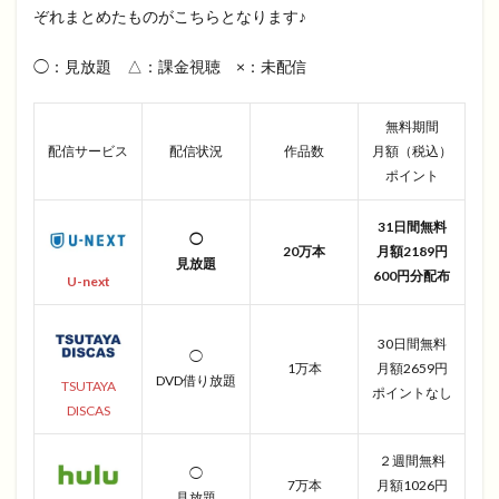
ぞれまとめたものがこちらとなります♪
◯：見放題 △：課金視聴 ×：未配信
無料期間
配信サービス
配信状況
作品数
月額（税込）
ポイント
31日間無料
◯
20万本
月額2189円
見放題
600円分配布
U-next
30日間無料
◯
1万本
月額2659円
DVD借り放題
TSUTAYA
ポイントなし
DISCAS
２週間無料
◯
7万本
月額1026円
見放題