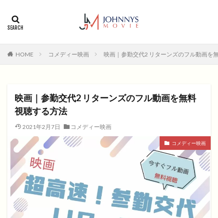
カテゴリー
タグ
HOME
コメディー映画
映画｜参勤交代2 リターンズのフル動画を
1996年
1999年
2004年
2005年
2006年
2008年
2012年
2013年
2014年
2015年
2016年
2017年
映画｜参勤交代2 リターンズのフル動画を無料
2018年
2019年
SF
アクション
アニメ
視聴する方法
アニメ映画
コメディ
コメディー
2021年2月7日
コメディー映画
コメディー映画
ヒューマンドラマ
コメディー映画
ヒューマンドラマ映画
ファンタジー映画
ホラー
動画無料視聴
恋愛
恋愛映画
無料視聴
無料視聴動画
青春
検索