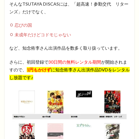
そんなTSUTAYA DISCASには、「超高速！参勤交代 リター
ンズ」だけでなく、
忍びの国
未成年だけどコドモじゃない
など、知念侑李さん出演作品を数多く取り扱っています。
さらに、初回登録で
30日間の無料レンタル期間
が開始されま
すので、
1円もかけず
に
知念侑李さん出演作品DVDをレンタル
し放題です♪