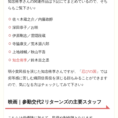
知念侑李さんの関連作品は下記にてまとめているので、そち
らもご覧下さい♪
佐々木蔵之介／内藤政醇
深田恭子／お咲
伊原剛志／雲隠段蔵
寺脇康文／荒木源八郎
上地雄輔／秋山平吾
知念侑李
／鈴木吉之丞
弱小貧民役を演じた知念侑李さんですが、「
忍びの国
」では
劣等感に苦しむ織田信長役を演じる顔もみることができます
ので、気になる方はチェックしてみて下さい♪
映画｜参勤交代2 リターンズの主要スタッフ
こちらは俳優陣に加えて、監督や制作陣となります。