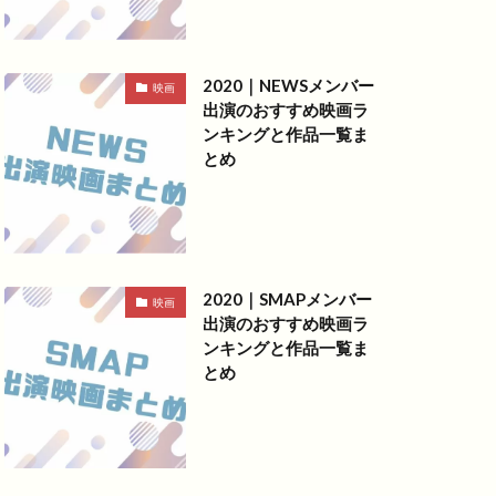
2020｜NEWSメンバー
映画
出演のおすすめ映画ラ
ンキングと作品一覧ま
とめ
2020｜SMAPメンバー
映画
出演のおすすめ映画ラ
ンキングと作品一覧ま
とめ