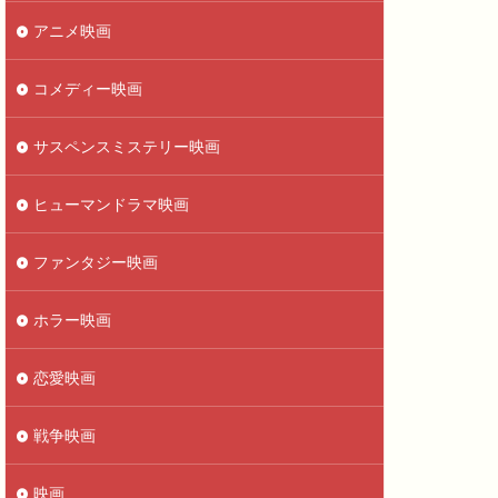
アニメ映画
コメディー映画
サスペンスミステリー映画
ヒューマンドラマ映画
ファンタジー映画
ホラー映画
恋愛映画
戦争映画
映画