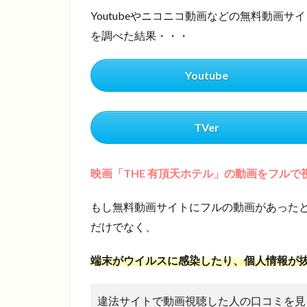
Youtubeやニコニコ動画などの無料動画サ
を調べた結果・・・
Youtube
TVer
映画「THE 有頂天ホテル」の動画をフル
もし無料動画サイトにフルの動画があった
だけでなく、
端末がウイルスに感染したり、個人情報が
違法サイトで動画視聴した人の口コミを見