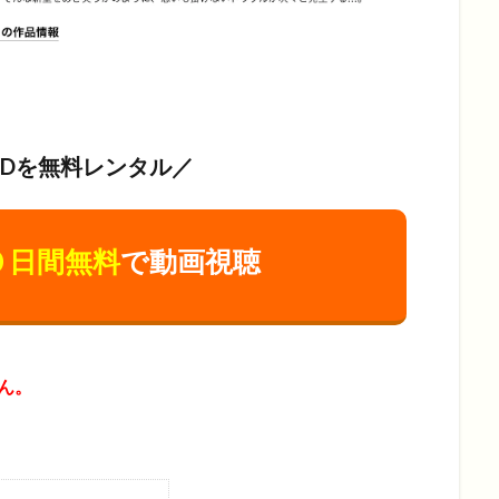
VDを無料レンタル／
０日間無料
で動画視聴
ん。