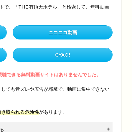
イトで、「THE 有頂天ホテル」と検索して、無料動画
ニコニコ動画
GYAO!
で視聴できる無料動画サイトはありませんでした。
としても音ズレや広告が邪魔で、動画に集中できない
抜き取られる危険性
があります。
る