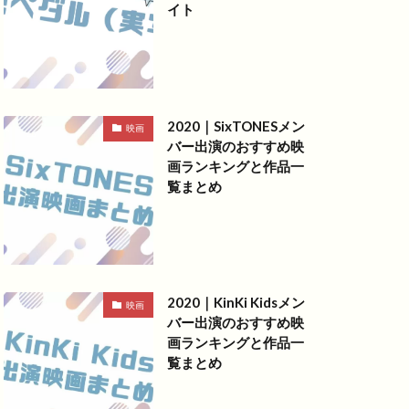
イト
2020｜SixTONESメン
映画
バー出演のおすすめ映
画ランキングと作品一
覧まとめ
2020｜KinKi Kidsメン
映画
バー出演のおすすめ映
画ランキングと作品一
覧まとめ