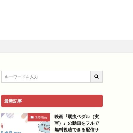
メ
アニメ映画
料視聴動画
青春
最新記事
映画『弱虫ペダル（実
青春映画
写）』の動画をフルで
無料視聴できる配信サ