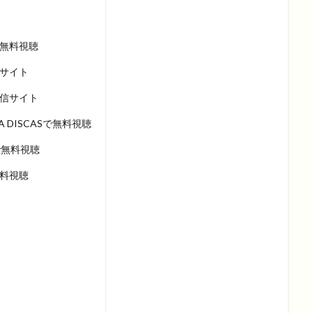
で無料視聴
画サイト
配信サイト
 DISCASで無料視聴
で無料視聴
無料視聴