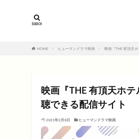
2015年
201
コメディ
コ
ファンタジー映画
HOME
ヒューマンドラマ映画
映画『THE 有頂
映画『THE 有頂天ホ
聴できる配信サイト
2021年2月8日
ヒューマンドラマ映画