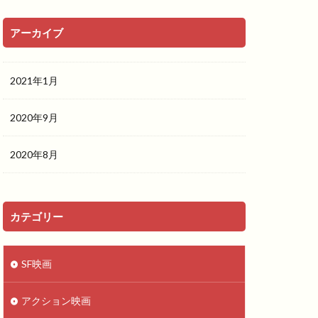
アーカイブ
2021年1月
2020年9月
2020年8月
カテゴリー
SF映画
アクション映画