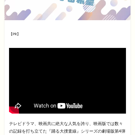
【PR】
テレビドラマ、映画共に絶大な人気を誇り、映画版では数々
の記録を打ち立てた『踊る大捜査線』シリーズの劇場版第4弾