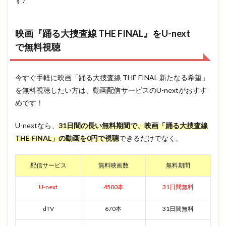
す♪
映画『踊る大捜査線 THE FINAL』をU-next
で無料視聴
今すぐ手軽に映画「踊る大捜査線 THE FINAL 新たなる希望」
を無料視聴したい方は、動画配信サービスのU-nextがおすす
めです！
U-nextなら、
31日間の長い無料期間で、映画「踊る大捜査線
THE FINAL」の動画を0円で視聴
できるだけでなく、
配信サービス
無料映画数
無料期間
U-next
4500本
31日間無料
dTV
670本
31日間無料