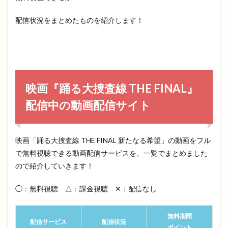
配信状況をまとめたものを紹介します！
映画『踊る大捜査線 THE FINAL』
配信中の動画配信サイト
映画「踊る大捜査線 THE FINAL 新たなる希望」の動画をフル
で無料視聴できる動画配信サービスを、一覧でまとめました
ので紹介していきます！
◯：無料視聴 △：課金視聴 ✕：配信なし
無料期間
配信サービス
配信状況
ポイント