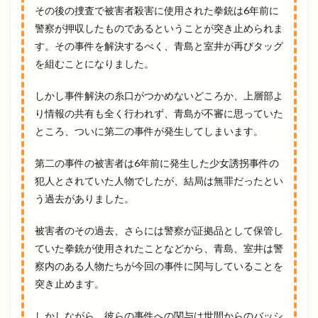
その後の捜査で被害者殺害に使用された拳銃は6年前に
警察が押収したものであるということが突き止められま
す。その事件を解決するべく、青島と室井が再びタッグ
を組むことになりました。
しかし事件解決の糸口がつかめないどころか、上層部よ
り情報の共有も全く行われず、青島が不審に思っていた
ところ、ついに第二の事件が発生してしまいます。
第二の事件の被害者は6年前に発生した少女誘拐事件の
犯人とされていた人物でしたが、結局は無罪だったとい
う過去がありました。
被害者のその過去、さらには警察が証拠品として保管し
ていた拳銃が使用されたことなどから、青島、室井は警
察内のある人物たちが今回の事件に関与していることを
突き止めます。
しかしながら、彼らの事件への関与は世間からのバッシ