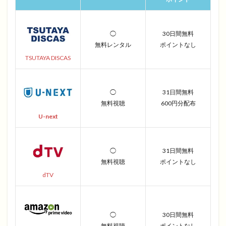
◯
30日間無料
無料レンタル
ポイントなし
TSUTAYA DISCAS
◯
31日間無料
無料視聴
600円分配布
U-next
◯
31日間無料
無料視聴
ポイントなし
dTV
◯
30日間無料
無料視聴
ポイントなし