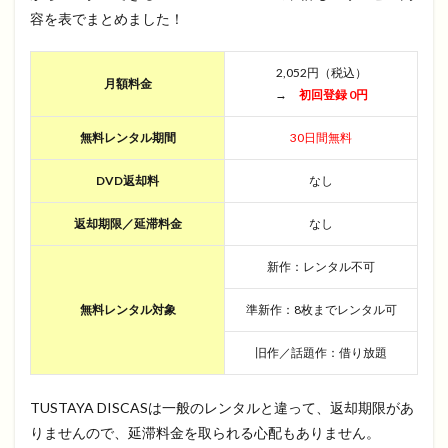
容を表でまとめました！
2,052円（税込）
月額料金
→
初回登録 0円
無料レンタル期間
30日間無料
DVD返却料
なし
返却期限／延滞料金
なし
新作：レンタル不可
無料レンタル対象
準新作：8枚までレンタル可
旧作／話題作：借り放題
TUSTAYA DISCASは一般のレンタルと違って、返却期限があ
りませんので、延滞料金を取られる心配もありません。