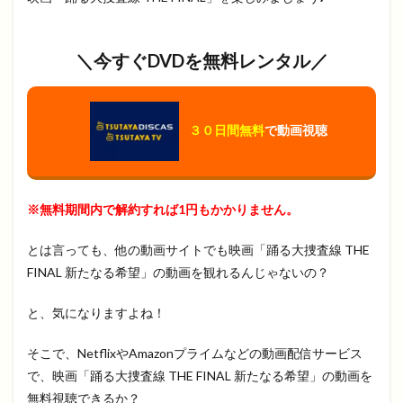
＼今すぐDVDを無料レンタル／
３０日間無料
で動画視聴
※無料期間内で解約すれば1円もかかりません。
とは言っても、他の動画サイトでも映画「踊る大捜査線 THE
FINAL 新たなる希望」の動画を観れるんじゃないの？
と、気になりますよね！
そこで、NetflixやAmazonプライムなどの動画配信サービス
で、映画「踊る大捜査線 THE FINAL 新たなる希望」の動画を
無料視聴できるか？