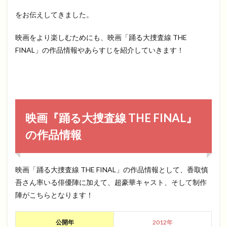
をお伝えしてきました。
映画をより楽しむためにも、映画「踊る大捜査線 THE
FINAL」の作品情報やあらすじを紹介していきます！
映画『踊る大捜査線 THE FINAL』
の作品情報
映画「踊る大捜査線 THE FINAL」の作品情報として、香取慎
吾さん率いる俳優陣に加えて、超豪華キャスト、そして制作
陣がこちらとなります！
公開年
2012年