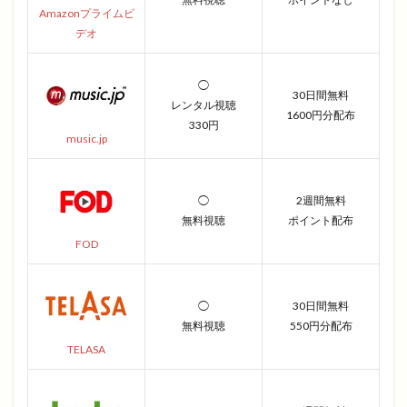
Amazonプライムビ
デオ
◯
30日間無料
レンタル視聴
1600円分配布
330円
music.jp
◯
2週間無料
無料視聴
ポイント配布
FOD
◯
30日間無料
無料視聴
550円分配布
TELASA