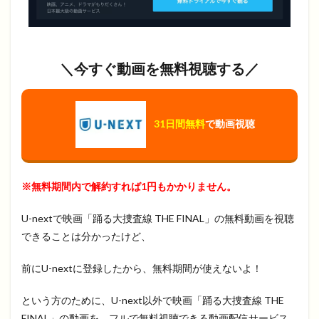
＼今すぐ動画を無料視聴する／
31日間無料
で動画視聴
※無料期間内で解約すれば1円もかかりません。
U-nextで映画「踊る大捜査線 THE FINAL」の無料動画を視聴
できることは分かったけど、
前にU-nextに登録したから、無料期間が使えないよ！
という方のために、U-next以外で映画「踊る大捜査線 THE
FINAL」の動画を、フルで無料視聴できる動画配信サービス