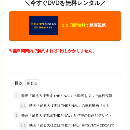
＼今すぐDVDを無料レンタル／
３０日間無料
で動画視聴
※無料期間内で解約すれば1円もかかりません。
目次
1
映画『踊る大捜査線 THE FINAL』の動画をフルで無料視聴
1.1
映画『踊る大捜査線 THE FINAL』の無料動画サイト
2
映画『踊る大捜査線 THE FINAL』配信中の動画配信サイト
2.1
映画『踊る大捜査線 THE FINAL』をTSUTAYA DISCASで