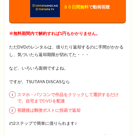
３０日間無料
で動画視聴
※無料期間内で解約すれば1円もかかりません。
ただDVDのレンタルは、借りたり返却するのに手間がかかる
し、気づいたら返却期限が切れてた・・・
など、いろいろ面倒ですよね。
ですが、TSUTAYA DISCASなら
スマホ・パソコンで作品をクリックして選択するだけ
で、自宅までDVDを配達
視聴後は郵便ポストに投函で返却
の2ステップで簡単に借りられます♪