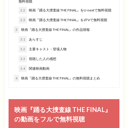
無料視聴
2.2
映画『踊る大捜査線 THE FINAL』をU-nextで無料視聴
2.3
映画『踊る大捜査線 THE FINAL』をdTVで無料視聴
3
映画『踊る大捜査線 THE FINAL』の作品情報
3.1
あらすじ
3.2
主要キャスト・登場人物
3.3
視聴した人の感想
3.4
関連映画動画
4
映画『踊る大捜査線 THE FINAL』の無料視聴まとめ
映画『踊る大捜査線 THE FINAL』
の動画をフルで無料視聴