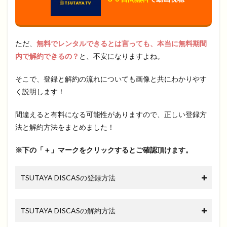
ただ、
無料でレンタルできるとは言っても、本当に無料期間
内で解約できるの？
と、不安になりますよね。
そこで、登録と解約の流れについても画像と共にわかりやす
く説明します！
間違えると有料になる可能性がありますので、正しい登録方
法と解約方法をまとめました！
※下の「＋」マークをクリックするとご確認頂けます。
TSUTAYA DISCASの登録方法
TSUTAYA DISCASの解約方法