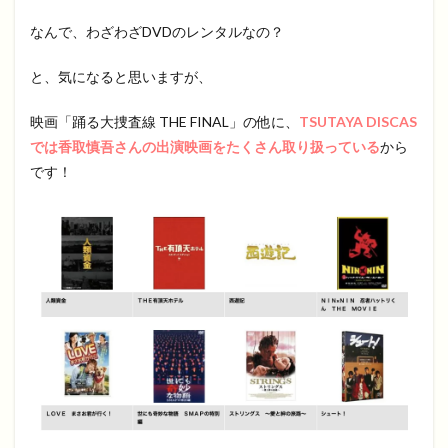
なんで、わざわざDVDのレンタルなの？
と、気になると思いますが、
映画「踊る大捜査線 THE FINAL」の他に、
TSUTAYA DISCAS
では香取慎吾さんの出演映画をたくさん取り扱っている
から
です！