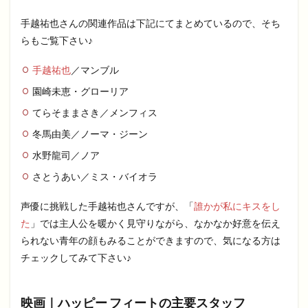
手越祐也さんの関連作品は下記にてまとめているので、そち
らもご覧下さい♪
手越祐也
／マンブル
園崎未恵・グローリア
てらそままさき／メンフィス
冬馬由美／ノーマ・ジーン
水野龍司／ノア
さとうあい／ミス・バイオラ
声優に挑戦した手越祐也さんですが、「
誰かが私にキスをし
た
」では主人公を暖かく見守りながら、なかなか好意を伝え
られない青年の顔もみることができますので、気になる方は
チェックしてみて下さい♪
映画｜ハッピー フィートの主要スタッフ