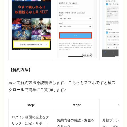
【解約方法】
続いて解約方法を説明致します。こちらもスマホですと横ス
クロールで簡単にご覧頂けます♪
step1
step2
step3
ログイン画面の左上をク
契約内容の確認・変更を
月額プラン『解
リック→設定・サポート
クリック
ら』→次へをク