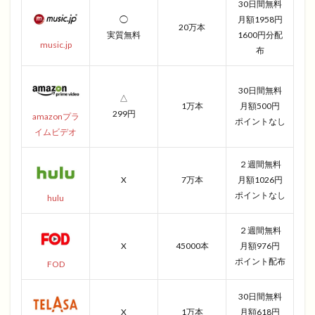
30日間無料
◯
月額1958円
20万本
実質無料
1600円分配
music.jp
布
30日間無料
△
1万本
月額500円
299円
amazonプラ
ポイントなし
イムビデオ
２週間無料
X
7万本
月額1026円
ポイントなし
hulu
２週間無料
X
45000本
月額976円
ポイント配布
FOD
30日間無料
X
1万本
月額618円