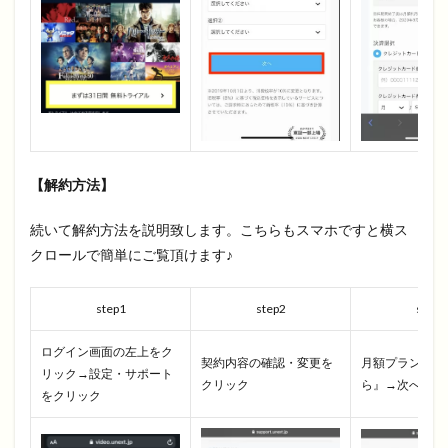
【解約方法】
続いて解約方法を説明致します。こちらもスマホですと横ス
クロールで簡単にご覧頂けます♪
step1
step2
step3
ログイン画面の左上をク
契約内容の確認・変更を
月額プラン『解
リック→設定・サポート
クリック
ら』→次へをク
をクリック