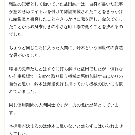
雑誌の記者として働いていた益田純一は、自身が書いた記事
が意図せぬタイトルを付けて雑誌掲載されたことをきっかけ
に編集長と衝突したことをきっかけに職を辞し、金欠であっ
たことから独身寮付きの小さな町工場で働くことを決めるの
でした。
ちょうど同じころに入った人間に、鈴木という同世代の寡黙
な男がいました。
職場の先輩たちとはすぐに打ち解けた益田でしたが、慣れな
い仕事現場で、初めて取り扱う機械に悪戦苦闘するばかりの
自分と違い、鈴木は溶接免許も持っており機械の扱いにも慣
れていました。
同じ使用期間の人間同士ですが、力の差は歴然としていま
す。
本採用が決まるのは鈴木に違いないと焦らずにはいられませ
んでした。