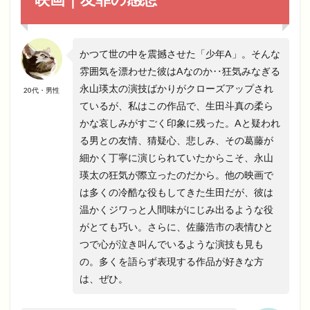
かつて世の中を震撼させた「少年A」。そんな
雰囲気を漂わせた彼はAなのか‥狂気みなぎる
永山瑛太の演技ばかりがクローズアップされ
20代・男性
ているが、私はこの作品で、生田斗真の柔ら
かな哀しみがすごく印象に残った。Aと疑われ
る男との友情、猜疑心、悲しみ、その葛藤が
細かく丁寧に演じられていたからこそ、永山
瑛太の狂気が際立ったのだから。他の映画で
は多くの冷酷な役もしてきた生田だが、彼は
温かくジワっと人間味がにじみ出るような役
がとても巧い。さらに、佐藤浩市の表情ひと
つで心が泣き叫んでいるような演技も見も
の。多くを語らず表現する作品が好きな方
は、ぜひ。