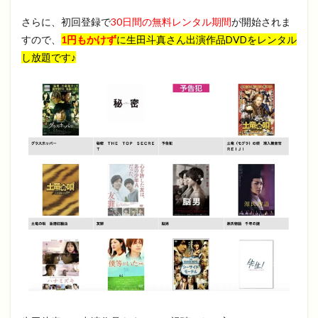
さらに、初回登録で
30日間の無料レンタル期間
が開始されま
すので、
1円もかけず
に
生田斗真さん出演作品DVDをレンタル
し放題です♪