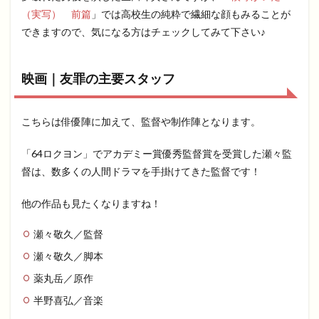
（実写） 前篇
」では高校生の純粋で繊細な顔もみることが
できますので、気になる方はチェックしてみて下さい♪
映画｜友罪の主要スタッフ
こちらは俳優陣に加えて、監督や制作陣となります。
「64ロクヨン」でアカデミー賞優秀監督賞を受賞した瀬々監
督は、数多くの人間ドラマを手掛けてきた監督です！
他の作品も見たくなりますね！
瀬々敬久／監督
瀬々敬久／脚本
薬丸岳／原作
半野喜弘／音楽