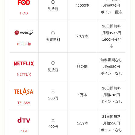
◯
45000本
月額976円
見放題
ポイント配布
FOD
30日間無料
◯
月額1958円
20万本
実質無料
1600円分配
music.jp
布
無料期間なし
◯
非公開
月額880円
見放題
ポイントなし
NETFLIX
30日間無料
△
1万本
月額618円
500円
ポイントなし
TELASA
31日間無料
△
12万本
月額550円
400円
ポイントなし
dTV