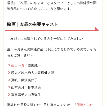
最後に「友罪」のキャストとスタッフ、そして出演俳優の関
連作品について紹介していこうと思います。
映画｜友罪の主要キャスト
「友罪」に出演されている方を一覧にしてみました！
生田斗真さんの関連作品は下記にてまとめているので、そち
らもご覧下さい♪
生田斗真
／益田純一
瑛太／鈴木秀人／青柳健太郎
夏帆／藤沢美代子
山本美月／杉本清美
富田靖子／白石弥生
夢破れた男役を演じた生田斗真さんですが、「
僕等がいた