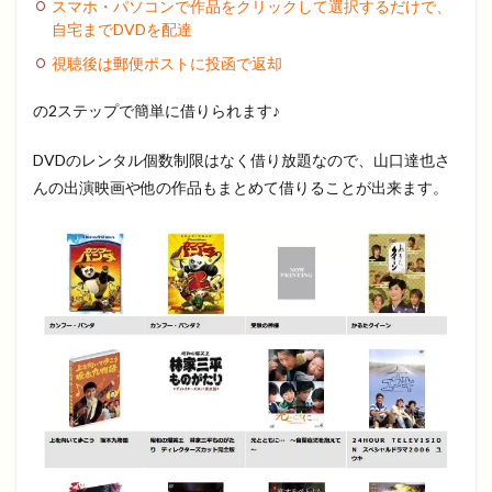
スマホ・パソコンで作品をクリックして選択するだけで、
自宅までDVDを配達
視聴後は郵便ポストに投函で返却
の2ステップで簡単に借りられます♪
DVDのレンタル個数制限はなく借り放題なので、山口達也さ
んの出演映画や他の作品もまとめて借りることが出来ます。