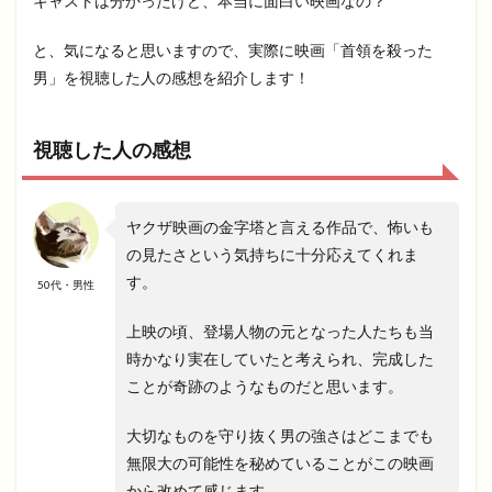
キャストは分かったけど、本当に面白い映画なの？
と、気になると思いますので、実際に映画「首領を殺った
男」を視聴した人の感想を紹介します！
視聴した人の感想
ヤクザ映画の金字塔と言える作品で、怖いも
の見たさという気持ちに十分応えてくれま
す。
50代・男性
上映の頃、登場人物の元となった人たちも当
時かなり実在していたと考えられ、完成した
ことが奇跡のようなものだと思います。
大切なものを守り抜く男の強さはどこまでも
無限大の可能性を秘めていることがこの映画
から改めて感じます。