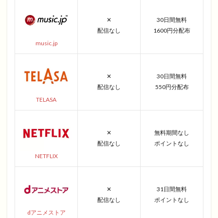
✕
30日間無料
配信なし
1600円分配布
music.jp
✕
30日間無料
配信なし
550円分配布
TELASA
✕
無料期間なし
配信なし
ポイントなし
NETFLIX
✕
31日間無料
配信なし
ポイントなし
dアニメストア