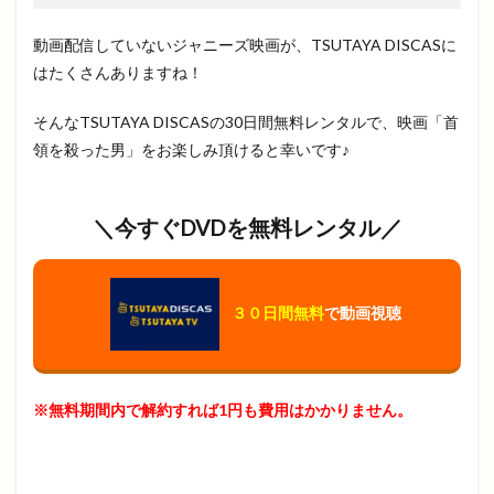
動画配信していないジャニーズ映画が、TSUTAYA DISCASに
はたくさんありますね！
そんなTSUTAYA DISCASの30日間無料レンタルで、映画「首
領を殺った男」をお楽しみ頂けると幸いです♪
＼今すぐDVDを無料レンタル／
３０日間無料
で動画視聴
※無料期間内で解約すれば1円も費用はかかりません。