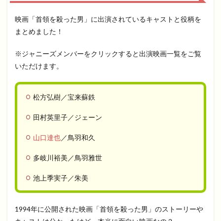
映画「首領を殺った男」に出演されているキャストと役柄を
まとめました！
※ジャニーズメンバーをクリックすると出演映画一覧をご覧
いただけます。
松方弘樹／宝来蘇鉄
田村英里子／ジェーン
山口達也
／鳥羽和久
多岐川裕美／鳥羽雅世
池上季実子／朱美
1994年に公開された映画「首領を殺った男」のストーリーや