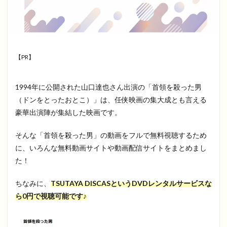
【PR】
1994年に公開された山口達也さん出演の「首領を殺った男
（ドンをとったおとこ）」は、任侠映画の集大成とも言える
豪華出演陣が集結した映画です。
そんな「首領を殺った男」の動画をフルで無料視聴するため
に、いろんな無料動画サイトや動画配信サイトをまとめまし
た！
ちなみに、
TSUTAYA DISCASというDVDレンタルサービスな
ら0円で視聴可能です♪