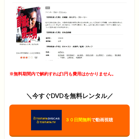
※無料期間内で解約すれば1円も費用はかかりません。
＼今すぐDVDを無料レンタル／
３０日間無料
で動画視聴