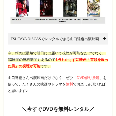
TSUTAYA DISCASでレンタルできる山口達也出演映画
今、頼めば最短で明日には届いて視聴が可能なだけでなく、
30日間の無料期間もあるので
1円もかけずに映画「首領を殺っ
た男」の視聴が可能
です。
山口達也さん出演映画だけでなく、ぜひ「
DVD借り放題
」を
使って、たくさんの映画やドラマを
無料
でお楽しみ頂ければ
と思います♪
＼今すぐDVDを無料レンタル／