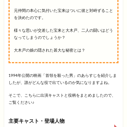
元仲間の本心に気付いた宝来はついに彼と対峙ずること
を決めたのです。
様々な思いが交差した宝来と大木戸、二人の闘いはどう
なってしまうのでしょうか？
大木戸の娘の隠された甚大な秘密とは？
1994年公開の映画「首領を殺った男」のあらすじを紹介しま
したが、誰がどんな役で出ているのか気になりますよね。
そこで、こちらに出演キャストと役柄をまとめましたので、
ご覧ください♪
主要キャスト・登場人物