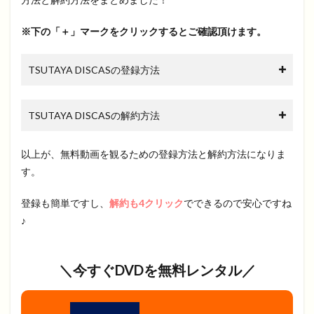
※下の「＋」マークをクリックするとご確認頂けます。
TSUTAYA DISCASの登録方法
TSUTAYA DISCASの解約方法
以上が、無料動画を観るための登録方法と解約方法になりま
す。
登録も簡単ですし、
解約も4クリック
でできるので安心ですね
♪
＼今すぐDVDを無料レンタル／