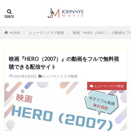
カテゴリー
タグ
HOME
ヒューマンドラマ映画
映画『HERO（2007）』の動画を
1996年
1999年
2004年
2005年
2006年
2008年
2012年
2013年
2014年
2015年
2016年
2017年
映画『HERO（2007）』の動画をフルで無料視
2018年
2019年
SF
アクション
アニメ
聴できる配信サイト
アニメ映画
コメディ
コメディー
2021年2月8日
ヒューマンドラマ映画
コメディー映画
ヒューマンドラマ
ヒューマンドラマ映画
ヒューマンドラマ映画
ファンタジー映画
ホラー
動画無料視聴
恋愛
恋愛映画
無料視聴
無料視聴動画
青春
検索