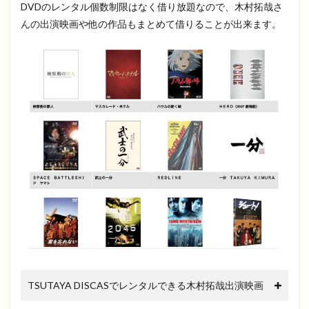
DVDのレンタル個数制限はなく借り放題なので、木村拓哉さ
んの出演映画や他の作品もまとめて借りることが出来ます。
TSUTAYA DISCASでレンタルできる木村拓哉出演映画