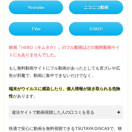
Youtube
ニコニコ動画
TVer
GYAO!
映画「HERO（キムタク）」のフル動画はどの無料動画サイ
トにもありませんでした。
もし無料動画サイトにフル動画があったとしても音ズレや広
告が邪魔で、動画に集中できないだけでなく、
端末がウイルスに感染したり、個人情報が抜き取られる危険
性
があります。
違法サイトで動画視聴した人の口コミを見る
快適で安心に動画を無料視聴できるTSUTAYA DISCASで、映