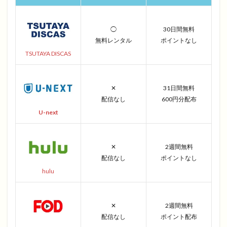
◯
30日間無料
無料レンタル
ポイントなし
TSUTAYA DISCAS
✕
31日間無料
配信なし
600円分配布
U-next
✕
2週間無料
配信なし
ポイントなし
hulu
✕
2週間無料
配信なし
ポイント配布