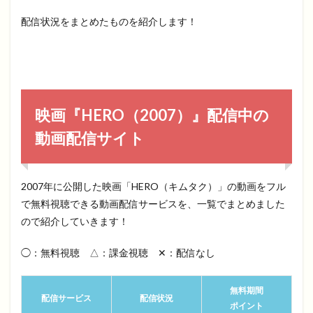
配信状況をまとめたものを紹介します！
映画『HERO（2007）』配信中の
動画配信サイト
2007年に公開した映画「HERO（キムタク）」の動画をフル
で無料視聴できる動画配信サービスを、一覧でまとめました
ので紹介していきます！
◯：無料視聴 △：課金視聴 ✕：配信なし
無料期間
配信サービス
配信状況
ポイント