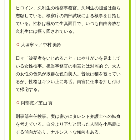
ヒロイン、久利生の検察事務官。久利生の担当は自ら
志願している。検察庁の内部試験による検事を目指し
ている。性格は極めて生真面目で、いつも自由奔放な
久利生には振り回されている。
大塚寧々／中村 美鈴
日々「被疑者をいじめること」にやりがいを見出して
いる女性検事。担当事務官の雨宮とは対照的で、大人
の女性の色気が抜群な色白美人。普段は猫を被ってい
るが、性格はキツい上に毒舌。雨宮に仕事を押し付け
て帰宅する。
阿部寛／芝山 貢
刑事部主任検事。実は密かにタレント弁護士への転身
を考えている。自分より下だと思った人間を小馬鹿に
する傾向があり、ナルシストな傾向もある。