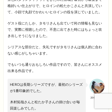
格好いい仕上がりで、ヒロインの松たかこさんと共演してい
て、小顔で丸顔でかわいいヒロインの役を演じていました。
ゲスト役にたしか、タモリさんも出ていて何の情報も見ない
で、実際に視聴したので、不意に出てきた時にはちょっと吹
き出しそうになりました。
シリアスな部分だと、失礼ですがタモリさんは個人的に合わ
ない感じがしちゃいます。
でもいつも通りおもしろい作品ですので、皆さんにオススメ
出来る作品です。
HEROは長期シリーズですが、最初のシリーズ
が1番印象的でした。
20代・男性
木村拓哉さんと松たか子さんの掛け合いが毎
回楽しみでした。