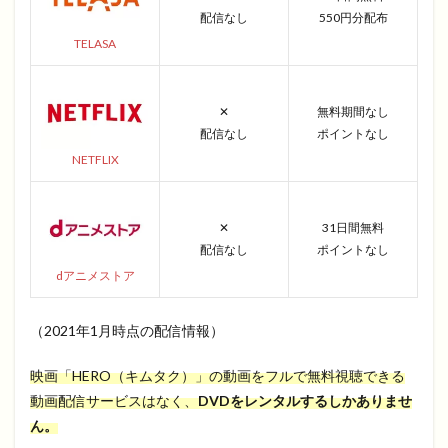
配信なし
550円分配布
TELASA
✕
無料期間なし
配信なし
ポイントなし
NETFLIX
✕
31日間無料
配信なし
ポイントなし
dアニメストア
（2021年1月時点の配信情報）
映画「HERO（キムタク）」の動画をフルで無料視聴できる
動画配信サービスはなく、
DVDをレンタルするしかありませ
ん。