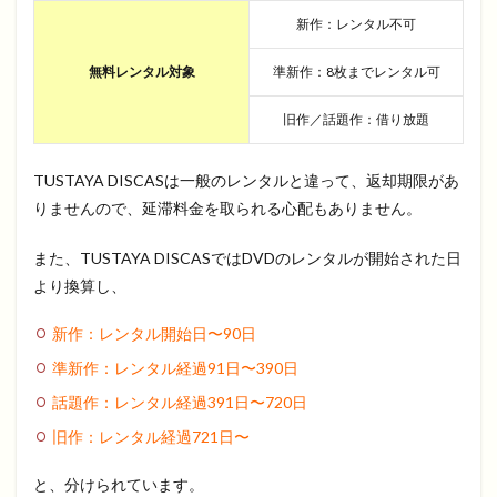
新作：レンタル不可
無料レンタル対象
準新作：8枚までレンタル可
旧作／話題作：借り放題
TUSTAYA DISCASは一般のレンタルと違って、返却期限があ
りませんので、延滞料金を取られる心配もありません。
また、TUSTAYA DISCASではDVDのレンタルが開始された日
より換算し、
新作：レンタル開始日〜
90
日
準新作：レンタル経過
91
日〜
390
日
話題作：レンタル経過
391
日〜
720
日
旧作：レンタル経過
721
日〜
と、分けられています。