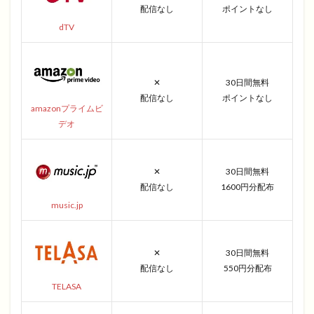
配信なし
ポイントなし
dTV
✕
30日間無料
配信なし
ポイントなし
amazonプライムビ
デオ
✕
30日間無料
配信なし
1600円分配布
music.jp
✕
30日間無料
配信なし
550円分配布
TELASA