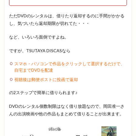
ただDVDのレンタルは、借りたり返却するのに手間がかかる
し、気づいたら返却期限が切れてた・・・
など、いろいろ面倒ですよね。
ですが、TSUTAYA DISCASなら
スマホ・パソコンで作品をクリックして選択するだけで、
自宅までDVDを配達
視聴後は郵便ポストに投函で返却
の2ステップで簡単に借りられます♪
DVDのレンタル個数制限はなく借り放題なので、岡田准一さ
んの出演映画や他の作品もまとめて借りることが出来ます。