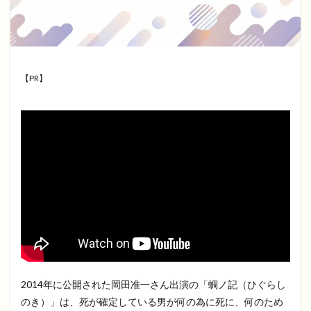
【PR】
2014年に公開された岡田准一さん出演の「蜩ノ記（ひぐらし
のき）」は、死が確定している男が何の為に死に、何のため