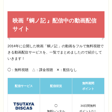
映画『蜩ノ記 』配信中の動画配信
サイト
2014年に公開した映画「蜩ノ記 」の動画をフルで無料視聴で
きる動画配信サービスを、一覧でまとめましたので紹介して
いきます！
◯：無料視聴 △：課金視聴 ✕：配信なし
無料期間
配信サービス
配信状況
ポイント
◯
30日間無料
無料レンタル
ポイントなし