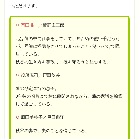
いただけます。
岡田准一
／檀野庄三郎
元は藩の中で仕事をしていて、居合術の使い手だった
が、同僚に怪我をさせてしまったことがきっかけで隠
居している。
秋谷の生き方を尊敬し、彼を守ろうと決心する。
役所広司／戸田秋谷
藩の勘定奉行の息子。
3年後の切腹まで村に幽閉されながら、藩の家譜を編纂
して過ごしている。
原田美枝子／戸田織江
秋谷の妻で、夫のことを信じている。