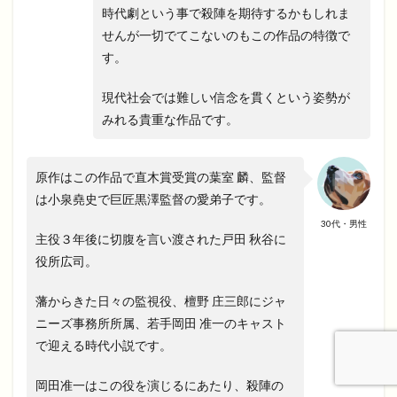
時代劇という事で殺陣を期待するかもしれま
せんが一切でてこないのもこの作品の特徴で
す。
現代社会では難しい信念を貫くという姿勢が
みれる貴重な作品です。
原作はこの作品で直木賞受賞の葉室 麟、監督
は小泉堯史で巨匠黒澤監督の愛弟子です。
30代・男性
主役３年後に切腹を言い渡された戸田 秋谷に
役所広司。
藩からきた日々の監視役、檀野 庄三郎にジャ
ニーズ事務所所属、若手岡田 准一のキャスト
で迎える時代小説です。
岡田准一はこの役を演じるにあたり、殺陣の