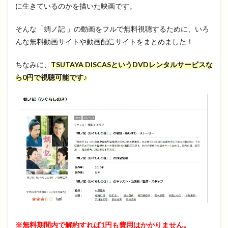
に生きているのかを描いた映画です。
そんな「蜩ノ記 」の動画をフルで無料視聴するために、いろ
んな無料動画サイトや動画配信サイトをまとめました！
ちなみに、
TSUTAYA DISCASというDVDレンタルサービスな
ら0円で視聴可能です♪
※無料期間内で解約すれば1円も費用はかかりません。