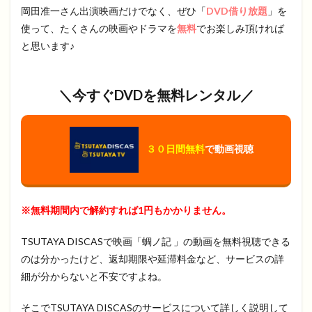
岡田准一さん出演映画だけでなく、ぜひ「
DVD借り放題
」を
使って、たくさんの映画やドラマを
無料
でお楽しみ頂ければ
と思います♪
＼今すぐDVDを無料レンタル／
３０日間無料
で動画視聴
※無料期間内で解約すれば1円もかかりません。
TSUTAYA DISCASで映画「蜩ノ記 」の動画を無料視聴できる
のは分かったけど、返却期限や延滞料金など、サービスの詳
細が分からないと不安ですよね。
そこでTSUTAYA DISCASのサービスについて詳しく説明して