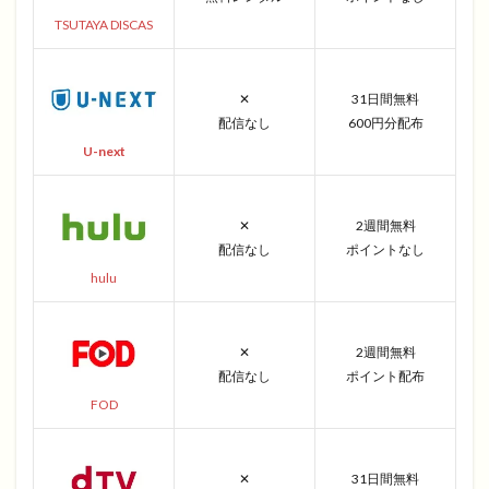
TSUTAYA DISCAS
✕
31日間無料
配信なし
600円分配布
U-next
✕
2週間無料
配信なし
ポイントなし
hulu
✕
2週間無料
配信なし
ポイント配布
FOD
✕
31日間無料