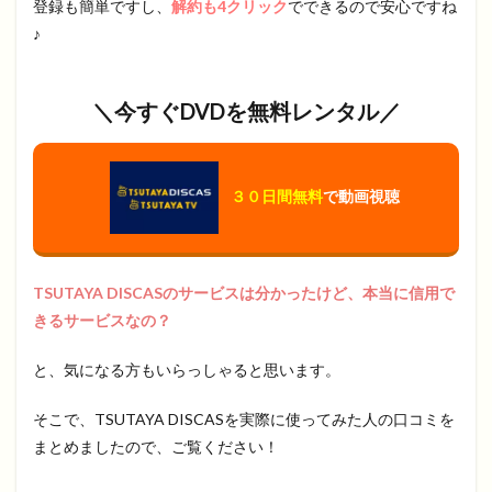
登録も簡単ですし、
解約も4クリック
でできるので安心ですね
♪
＼今すぐDVDを無料レンタル／
３０日間無料
で動画視聴
TSUTAYA DISCASのサービスは分かったけど、本当に信用で
きるサービスなの？
と、気になる方もいらっしゃると思います。
そこで、TSUTAYA DISCASを実際に使ってみた人の口コミを
まとめましたので、ご覧ください！