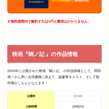
※無料期間内で解約すれば1円も費用はかかりません。
映画『蜩ノ記 』の作品情報
2014年に公開された映画「蜩ノ記 」の作品情報として、岡田
准一さん率いる俳優陣に加えて、超豪華キャスト、そして制
作陣がこちらとなります！
公開年
2014年
上映時間
2時間9分