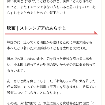
良い映画とは聞いたことはあるけど、実際にどんな作品な
の？と、まだイメージできない方もいると思いますので、あ
らすじをまとめましたのでご覧下さい！
映画｜ストレンヂアのあらすじ
戦国の代、追ってくる明国から逃げるために中国大陸から日
本へたどり着いた天涯孤独の子ども仔太郎と犬の飛丸。
日本での逃亡の旅の途中、刀を持った奇妙な流れ者に出会
い、小太郎は追ってきた明国の使いからその男に命を救って
もらいます。
あっさりと敵を倒してしまった「名無し」の男に気を許した
仔太郎は、もっていた翡翠（宝石）を引き換えに、旅路での
護衛についてもらうことになります。
その頃、赤池の国では、領主に使える虎杖将監は民国に「不