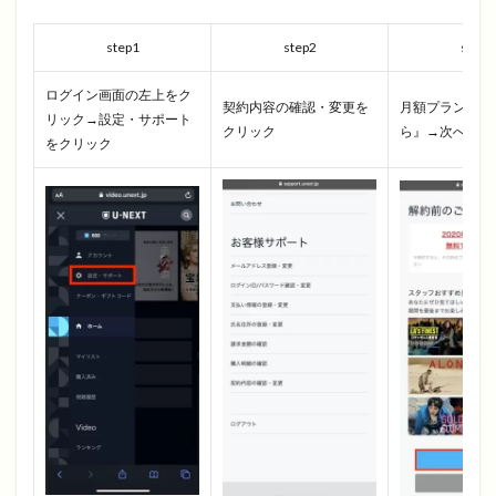
step1
step2
step3
ログイン画面の左上をク
契約内容の確認・変更を
月額プラン『解
リック→設定・サポート
クリック
ら』→次へをク
をクリック