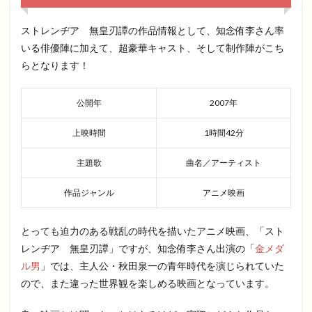
ストレンヂア 無皇刃譚の作品情報として、知念侑李さん率
いる俳優陣に加えて、超豪華キャスト、そして制作陣がこち
らとなります！
公開年
2007年
上映時間
1時間42分
主題歌
曲名／アーティスト
作品ジャンル
アニメ映画
とっても迫力のある戦乱の時代を描いたアニメ映画、「スト
レンヂア 無皇刃譚」ですが、知念侑李さん出演の「
金メダ
ル男
」では、主人公・秋田泉一の青年時代を演じられていた
ので、また違った世界観を楽しめる映画となっています。