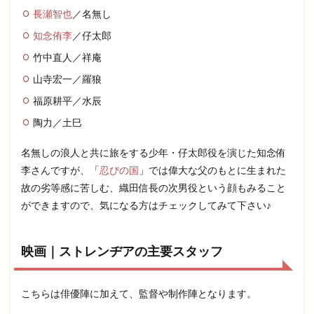
長瀬智也
／名無し
知念侑李
／仔太郎
竹中直人／祥庵
山寺宏一／羅狼
福原耕平／水辰
陶力／土巳
名無しの浪人と共に旅をする少年・仔太郎役を演じた知念侑
李さんですが、「
忍びの国
」では偉大な父のもとに生まれた
故の劣等感に苦しむ、織田信長の次男役という顔もみること
ができますので、気になる方はチェックしてみて下さい♪
映画｜ストレンヂアの主要スタッフ
こちらは俳優陣に加えて、監督や制作陣となります。