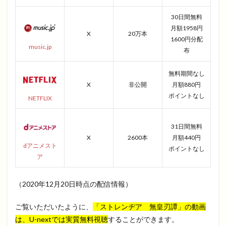
30日間無料
月額1958円
X
20万本
1600円分配
music.jp
布
無料期間なし
X
非公開
月額880円
ポイントなし
NETFLIX
31日間無料
X
2600本
月額440円
dアニメスト
ポイントなし
ア
（2020年12月20日時点の配信情報）
ご覧いただいたように、
「ストレンヂア 無皇刃譚」の動画
は、U-nextでは実質無料視聴
することができます。