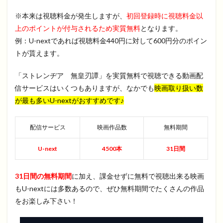
※本来は視聴料金が発生しますが、
初回登録時に視聴料金以
上のポイントが付与されるため実質無料
となります。
例：U-nextであれば視聴料金440円に対して600円分のポイン
トが貰えます。
「ストレンヂア 無皇刃譚」を実質無料で視聴できる動画配
信サービスはいくつもありますが、なかでも
映画取り扱い数
が最も多いU-nextがおすすめです♪
配信サービス
映画作品数
無料期間
U-next
4500本
31日間
31日間の無料期間
に加え、課金せずに無料で視聴出来る映画
もU-nextには多数あるので、ぜひ無料期間でたくさんの作品
をお楽しみ下さい！