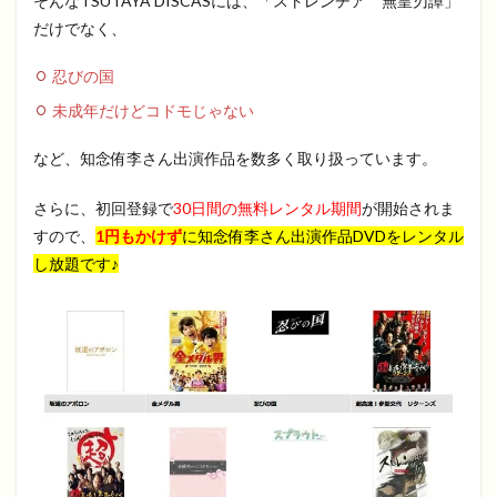
そんなTSUTAYA DISCASには、「ストレンヂア 無皇刃譚」
だけでなく、
忍びの国
未成年だけどコドモじゃない
など、知念侑李さん出演作品を数多く取り扱っています。
さらに、初回登録で
30日間の無料レンタル期間
が開始されま
すので、
1円もかけず
に
知念侑李さん出演作品DVDをレンタル
し放題です♪