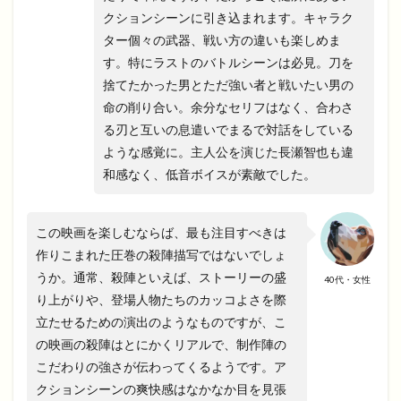
クションシーンに引き込まれます。キャラク
ター個々の武器、戦い方の違いも楽しめま
す。特にラストのバトルシーンは必見。刀を
捨てたかった男とただ強い者と戦いたい男の
命の削り合い。余分なセリフはなく、合わさ
る刃と互いの息遣いでまるで対話をしている
ような感覚に。主人公を演じた長瀬智也も違
和感なく、低音ボイスが素敵でした。
この映画を楽しむならば、最も注目すべきは
作りこまれた圧巻の殺陣描写ではないでしょ
うか。通常、殺陣といえば、ストーリーの盛
40代・女性
り上がりや、登場人物たちのカッコよさを際
立たせるための演出のようなものですが、こ
の映画の殺陣はとにかくリアルで、制作陣の
こだわりの強さが伝わってくるようです。ア
クションシーンの爽快感はなかなか目を見張