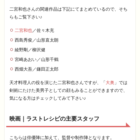
二宮和也さんの関連作品は下記にてまとめているので、そち
らもご覧下さい♪
二宮和也
／佐々木充
西島秀俊／山形直太朗
綾野剛／柳沢健
宮崎あおい／山形千鶴
西畑大吾／鎌田正太郎
天才料理人の役を演じた二宮和也さんですが、「
大奥
」では
剣術にたけた美男子としての顔もみることができますので、
気になる方はチェックしてみて下さい♪
映画｜ラストレシピの主要スタッフ
こちらは俳優陣に加えて、監督や制作陣となります。