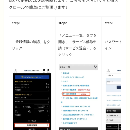
クロールで簡単にご覧頂けます♪
step1
step2
step3
「メニュー一覧」タブを
「登録情報の確認」をク
開き、「サービス解除申
パスワードを入
リック
請（サービス退会）」を
イン
クリック