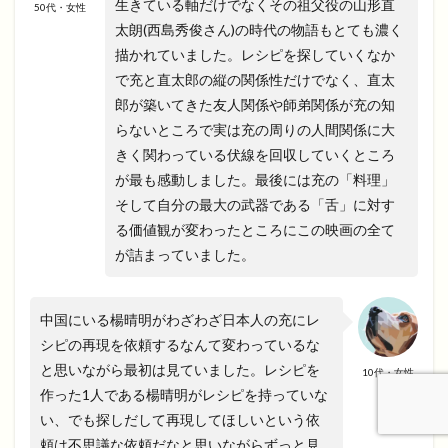
生きている軸だけでなくその祖父役の山形直
50代・女性
太朗(西島秀俊さん)の時代の物語もとても濃く
描かれていました。レシピを探していくなか
で充と直太郎の縦の関係性だけでなく、直太
郎が築いてきた友人関係や師弟関係が充の知
らないところで実は充の周りの人間関係に大
きく関わっている伏線を回収していくところ
が最も感動しました。最後には充の「料理」
そして自分の最大の武器である「舌」に対す
る価値観が変わったところにこの映画の全て
が詰まっていました。
中国にいる楊晴明がわざわざ日本人の充にレ
シピの再現を依頼するなんて変わっているな
と思いながら最初は見ていました。レシピを
10代・女性
作った1人である楊晴明がレシピを持っていな
い、でも探しだして再現してほしいという依
頼は不思議な依頼だなと思いながらずっと見