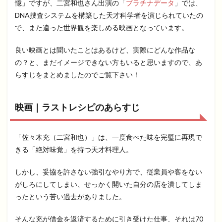
憶」ですが、二宮和也さん出演の「
プラチナデータ
」では、
DNA捜査システムを構築した天才科学者を演じられていたの
で、また違った世界観を楽しめる映画となっています。
良い映画とは聞いたことはあるけど、実際にどんな作品な
の？と、まだイメージできない方もいると思いますので、あ
らすじをまとめましたのでご覧下さい！
映画｜ラストレシピのあらすじ
「佐々木充（二宮和也）」は、一度食べた味を完璧に再現で
きる「絶対味覚」を持つ天才料理人。
しかし、妥協を許さない強引なやり方で、従業員や客をない
がしろにしてしまい、せっかく開いた自分の店を潰してしま
ったという苦い過去がありました。
そんな充が借金を返済するために引き受けた仕事、それは70