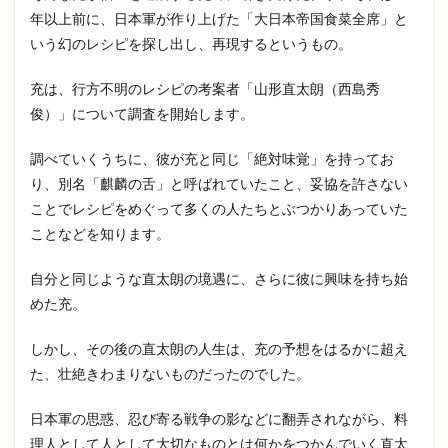
年以上前に、日本軍が作り上げた「大日本帝国食菜全席」と
いう幻のレシピを探し出し、再現するというもの。
充は、行方不明のレシピの考案者「山形直太朗（西島秀
俊）」について調査を開始します。
調べていくうちに、彼が充と同じ「絶対味覚」を持ってお
り、別名「麒麟の舌」と呼ばれていたこと、妥協を許さない
ことでレシピをめぐって多くの人たちとぶつかりあっていた
ことなどを知ります。
自分と同じような直太朗の境遇に、さらに彼に興味を持ち始
めた充。
しかし、その後の直太朗の人生は、充の予想をはるかに超え
た、壮絶きわまりないものだったのでした。
日本軍の思惑、忍び寄る戦争の影などに翻弄されながら、料
理人として人として大切なものとは何かをつかんでいく直太