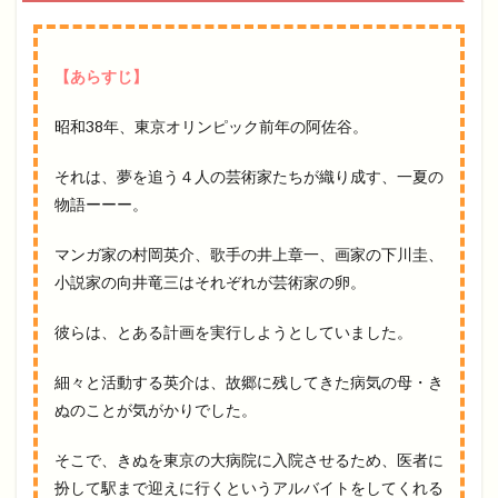
【あらすじ】
昭和38年、東京オリンピック前年の阿佐谷。
それは、夢を追う４人の芸術家たちが織り成す、一夏の
物語ーーー。
マンガ家の村岡英介、歌手の井上章一、画家の下川圭、
小説家の向井竜三はそれぞれが芸術家の卵。
彼らは、とある計画を実行しようとしていました。
細々と活動する英介は、故郷に残してきた病気の母・き
ぬのことが気がかりでした。
そこで、きぬを東京の大病院に入院させるため、医者に
扮して駅まで迎えに行くというアルバイトをしてくれる