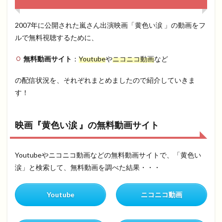
2007年に公開された嵐さん出演映画「黄色い涙 」の動画をフ
ルで無料視聴するために、
無料動画サイト
：
Youtube
や
ニコニコ動画
など
の配信状況を、それぞれまとめましたので紹介していきま
す！
映画『黄色い涙 』の無料動画サイト
Youtubeやニコニコ動画などの無料動画サイトで、「黄色い
涙」と検索して、無料動画を調べた結果・・・
Youtube
ニコニコ動画