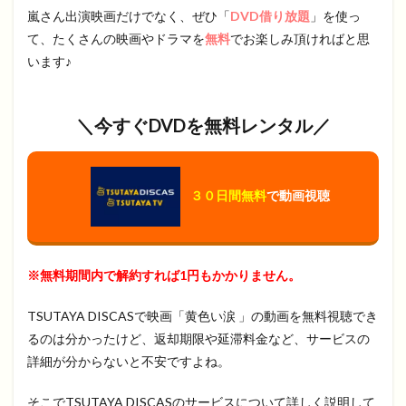
嵐さん出演映画だけでなく、ぜひ「
DVD借り放題
」を使っ
て、たくさんの映画やドラマを
無料
でお楽しみ頂ければと思
います♪
＼今すぐDVDを無料レンタル／
３０日間無料
で動画視聴
※無料期間内で解約すれば1円もかかりません。
TSUTAYA DISCASで映画「黄色い涙 」の動画を無料視聴でき
るのは分かったけど、返却期限や延滞料金など、サービスの
詳細が分からないと不安ですよね。
そこでTSUTAYA DISCASのサービスについて詳しく説明して