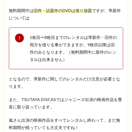
無料期間中は
旧作・話題作のDVDは借り放題
ですが、準新作
については
1枚目〜8枚目までのレンタルは準新作・旧作の
両方を借りる事ができますが、9枚目以降は旧
作のみとなります。（無料期間中に新作のレン
タルは出来ません）
となるので、準新作に関してのレンタルだけ注意が必要とな
ります。
また、TSUTAYA DISCASではジャニーズ出演の映画作品を豊
富に取り扱っています。
嵐さん出演の映画作品をすべてレンタルし終わって、まだ無
料期間が残っていても大丈夫ですね！