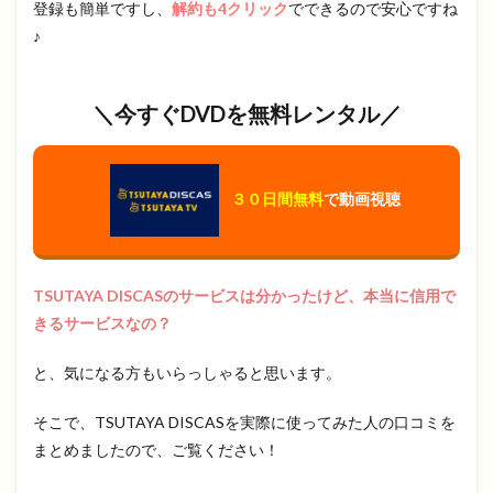
登録も簡単ですし、
解約も4クリック
でできるので安心ですね
♪
＼今すぐDVDを無料レンタル／
３０日間無料
で動画視聴
TSUTAYA DISCASのサービスは分かったけど、本当に信用で
きるサービスなの？
と、気になる方もいらっしゃると思います。
そこで、TSUTAYA DISCASを実際に使ってみた人の口コミを
まとめましたので、ご覧ください！