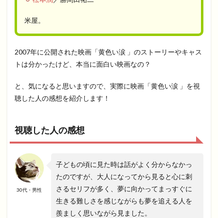
米屋。
2007年に公開された映画「黄色い涙 」のストーリーやキャス
トは分かったけど、本当に面白い映画なの？
と、気になると思いますので、実際に映画「黄色い涙 」を視
聴した人の感想を紹介します！
視聴した人の感想
子どもの頃に見た時は話がよく分からなかっ
たのですが、大人になってから見ると心に刺
さるセリフが多く、夢に向かってまっすぐに
30代・男性
生きる難しさを感じながらも夢を追える人を
羨ましく思いながら見ました。