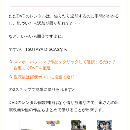
ただDVDのレンタルは、借りたり返却するのに手間がかかる
し、気づいたら返却期限が切れてた・・・
など、いろいろ面倒ですよね。
ですが、TSUTAYA DISCASなら
スマホ・パソコンで作品をクリックして選択するだけで、
自宅までDVDを配達
視聴後は郵便ポストに投函で返却
の2ステップで簡単に借りられます♪
DVDのレンタル個数制限はなく借り放題なので、嵐さんの出
演映画や他の作品もまとめて借りることが出来ます。