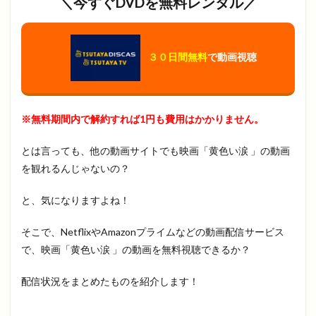
＼今すぐDVDを無料レンタル／
３０日間無料
で動画視聴
※無料期間内で解約すれば1円も費用はかかりません。
とは言っても、他の動画サイトでも映画「黄色い涙 」の動画
を観れるんじゃないの？
と、気になりますよね！
そこで、NetflixやAmazonプライムなどの動画配信サービス
で、映画「黄色い涙 」の動画を無料視聴できるか？
配信状況をまとめたものを紹介します！