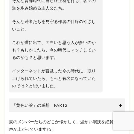
そんな青春時代に自ら終止符を打ち、各々の
道を歩み始める主人公たち。
そんな若者たちを見守る作者の目線のやさし
いこと。
これが世に出て、面白いと思う人が多いのか
も？もしかしたら、今の時代にマッチしてい
るのかも？と思います。
インターネットが普及した今の時代に、取り
上げられていたら、もっと有名になっていた
のでは？と思いました。
「黄色い涙」の感想 PART2
嵐のメンバーたちのどこか懐かしく、温かい演技を絶賛する
声が上がっていますね！