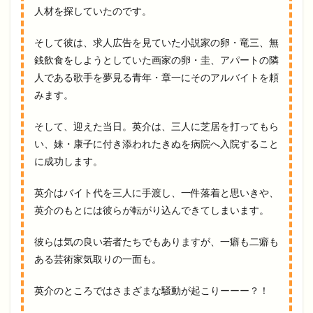
人材を探していたのです。
そして彼は、求人広告を見ていた小説家の卵・竜三、無
銭飲食をしようとしていた画家の卵・圭、アパートの隣
人である歌手を夢見る青年・章一にそのアルバイトを頼
みます。
そして、迎えた当日。英介は、三人に芝居を打ってもら
い、妹・康子に付き添われたきぬを病院へ入院すること
に成功します。
英介はバイト代を三人に手渡し、一件落着と思いきや、
英介のもとには彼らが転がり込んできてしまいます。
彼らは気の良い若者たちでもありますが、一癖も二癖も
ある芸術家気取りの一面も。
英介のところではさまざまな騒動が起こりーーー？！