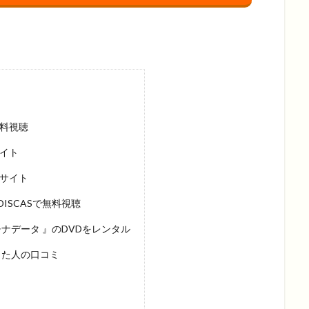
無料視聴
イト
信サイト
DISCASで無料視聴
ラチナデータ 』のDVDをレンタル
聴した人の口コミ