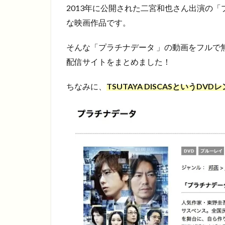
2013年に公開された二宮和也さん出演の
な映画作品です。
そんな「プラチナデータ 」の動画をフルで
配信サイトをまとめました！
ちなみに、
TSUTAYA DISCASというD