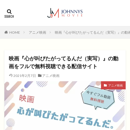
カテゴリー
タグ
HOME
アニメ映画
映画『心が叫びたがってるんだ（実写）』の動
1996年
1999年
2004年
2005年
2006年
2008年
2012年
2013年
2014年
2015年
2016年
2017年
映画『心が叫びたがってるんだ（実写）』の動
2018年
2019年
SF
アクション
アニメ
画をフルで無料視聴できる配信サイト
アニメ映画
コメディ
コメディー
2021年2月7日
アニメ映画
コメディー映画
ヒューマンドラマ
アニメ映画
ヒューマンドラマ映画
ファンタジー映画
ホラー
動画無料視聴
恋愛
恋愛映画
無料視聴
無料視聴動画
青春
検索