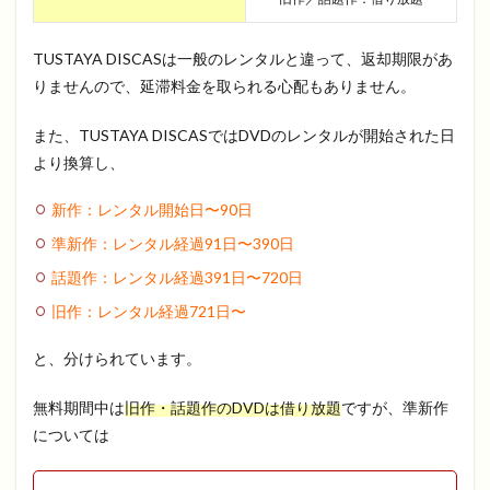
TUSTAYA DISCASは一般のレンタルと違って、返却期限があ
りませんので、延滞料金を取られる心配もありません。
また、TUSTAYA DISCASではDVDのレンタルが開始された日
より換算し、
新作：レンタル開始日〜
90
日
準新作：レンタル経過
91
日〜
390
日
話題作：レンタル経過
391
日〜
720
日
旧作：レンタル経過
721
日〜
と、分けられています。
無料期間中は
旧作・話題作のDVDは借り放題
ですが、準新作
については