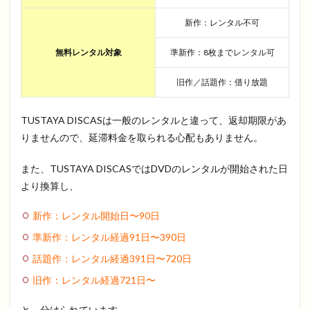
新作：レンタル不可
無料レンタル対象
準新作：8枚までレンタル可
旧作／話題作：借り放題
TUSTAYA DISCASは一般のレンタルと違って、返却期限があ
りませんので、延滞料金を取られる心配もありません。
また、TUSTAYA DISCASではDVDのレンタルが開始された日
より換算し、
新作：レンタル開始日〜
90
日
準新作：レンタル経過
91
日〜
390
日
話題作：レンタル経過
391
日〜
720
日
旧作：レンタル経過
721
日〜
と、分けられています。