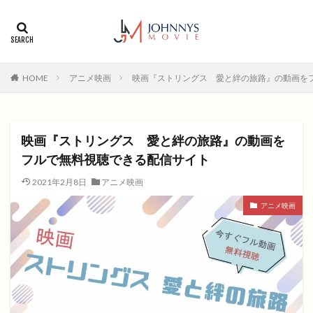
カテゴリー
タグ
HOME
アニメ映画
映画『ストリングス 愛と絆の旅路』の動画を
1996年
1999年
2004年
2005年
2006年
2008年
2012年
2013年
2014年
2015年
2016年
2017年
映画『ストリングス 愛と絆の旅路』の動画を
2018年
2019年
SF
アクション
アニメ
フルで無料視聴できる配信サイト
アニメ映画
コメディ
コメディー
2021年2月8日
アニメ映画
コメディー映画
ヒューマンドラマ
アニメ映画
ヒューマンドラマ映画
ファンタジー映画
ホラー
動画無料視聴
恋愛
恋愛映画
無料視聴
無料視聴動画
青春
検索