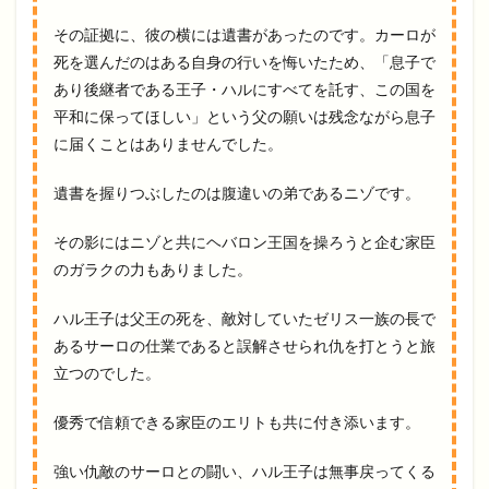
その証拠に、彼の横には遺書があったのです。カーロが
死を選んだのはある自身の行いを悔いたため、「息子で
あり後継者である王子・ハルにすべてを託す、この国を
平和に保ってほしい」という父の願いは残念ながら息子
に届くことはありませんでした。
遺書を握りつぶしたのは腹違いの弟であるニゾです。
その影にはニゾと共にヘバロン王国を操ろうと企む家臣
のガラクの力もありました。
ハル王子は父王の死を、敵対していたゼリス一族の長で
あるサーロの仕業であると誤解させられ仇を打とうと旅
立つのでした。
優秀で信頼できる家臣のエリトも共に付き添います。
強い仇敵のサーロとの闘い、ハル王子は無事戻ってくる