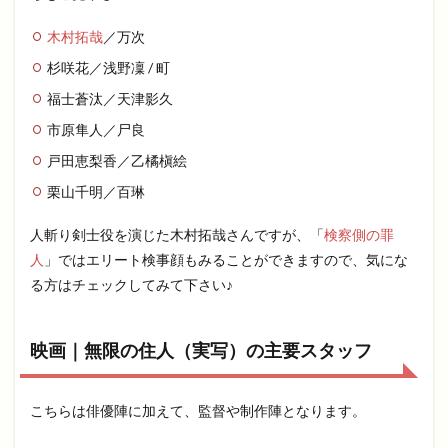
木村拓哉
／万次
杉咲花／浅野凜 / 町
福士蒼汰／天津影久
市原隼人／尸良
戸田恵梨香／乙橘槇絵
栗山千明／百琳
人斬り剣士役を演じた木村拓哉さんですが、「
検察側の罪
人
」ではエリート検事顔もみることができますので、気にな
る方はチェックしてみて下さい♪
映画｜無限の住人（実写）の主要スタッフ
こちらは俳優陣に加えて、監督や制作陣となります。