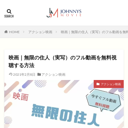
カテゴリー
タグ
HOME
アクション映画
映画｜無限の住人（実写）のフル動画を無
1996年
1999年
2004年
2005年
2006年
2008年
2012年
2013年
2014年
2015年
2016年
2017年
映画｜無限の住人（実写）のフル動画を無料視
2018年
2019年
SF
アクション
アニメ
聴する方法
アニメ映画
コメディ
コメディー
2021年2月8日
アクション映画
コメディー映画
ヒューマンドラマ
アクション映画
ヒューマンドラマ映画
ファンタジー映画
ホラー
動画無料視聴
恋愛
恋愛映画
無料視聴
無料視聴動画
青春
検索