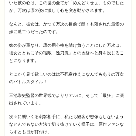
いた彼の心は、この世の全てが「めんどくせぇ」ものでした
が、万次は凛の姿に激しく心を突き動かされます。
なんと、彼女は、かつて万次の目前で酷くも殺された最愛の
妹に瓜二つだったのです。
妹の姿が重なり、凛の用心棒を請け負うことにした万次は、
彼女とともにその宿敵「逸刀流」との因縁へと身を投じるこ
とになります。
とにかく見て欲しいのはは不死身ゆえになんでもありの万次
のバトルスタイル！
三池崇史監督の世界観でよりリアルに、そして「最狂」に演
出されています。
次々に襲いくる刺客相手に、私たち観客が想像もしないよう
なとんでもない方法で切り抜けていく様子は、原作ファンな
らずとも目が釘付け。