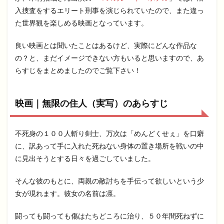
入捜査をするエリート刑事を演じられていたので、また違っ
た世界観を楽しめる映画となっています。
良い映画とは聞いたことはあるけど、実際にどんな作品な
の？と、まだイメージできない方もいると思いますので、あ
らすじをまとめましたのでご覧下さい！
映画｜無限の住人（実写）のあらすじ
不死身の１００人斬り剣士、万次は「めんどくせぇ」を口癖
に、訳あって手に入れた死ねない身体の置き場所を戦いの中
に見出そうとする日々を過ごしていました。
そんな彼のもとに、両親の敵討ちを手伝って欲しいという少
女が現れます。彼女の名前は凛。
闘っても闘っても傷はたちどころに治り、５０年間死ねずに