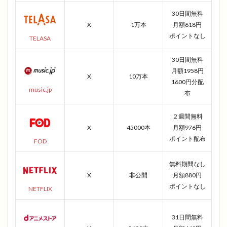
30日間無料
X
1万本
月額618円
ポイントなし
TELASA
30日間無料
月額1958円
X
10万本
1600円分配
music.jp
布
２週間無料
X
45000本
月額976円
ポイント配布
FOD
無料期間なし
X
非公開
月額880円
ポイントなし
NETFLIX
31日間無料