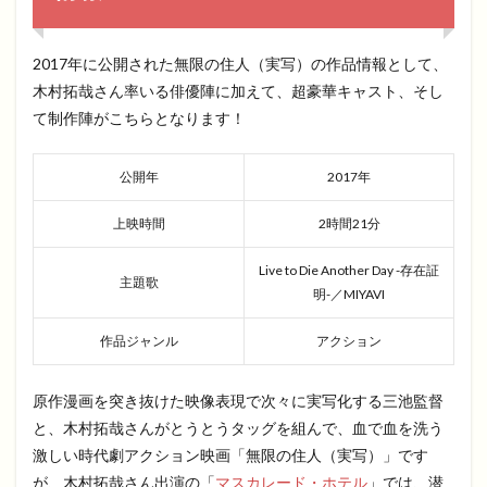
2017年に公開された無限の住人（実写）の作品情報として、
木村拓哉さん率いる俳優陣に加えて、超豪華キャスト、そし
て制作陣がこちらとなります！
公開年
2017年
上映時間
2時間21分
Live to Die Another Day -存在証
主題歌
明-／MIYAVI
作品ジャンル
アクション
原作漫画を突き抜けた映像表現で次々に実写化する三池監督
と、木村拓哉さんがとうとうタッグを組んで、血で血を洗う
激しい時代劇アクション映画「無限の住人（実写）」です
が、木村拓哉さん出演の「
マスカレード・ホテル
」では、潜