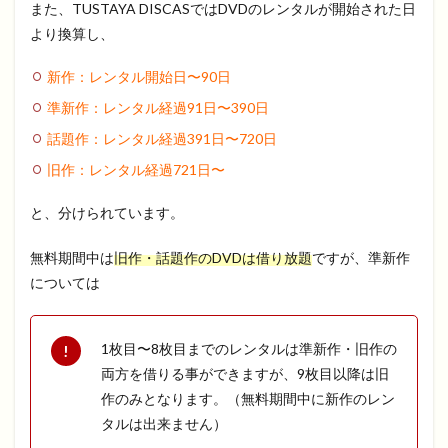
また、TUSTAYA DISCASではDVDのレンタルが開始された日
より換算し、
新作：レンタル開始日〜
90
日
準新作：レンタル経過
91
日〜
390
日
話題作：レンタル経過
391
日〜
720
日
旧作：レンタル経過
721
日〜
と、分けられています。
無料期間中は
旧作・話題作のDVDは借り放題
ですが、準新作
については
1枚目〜8枚目までのレンタルは準新作・旧作の
両方を借りる事ができますが、9枚目以降は旧
作のみとなります。（無料期間中に新作のレン
タルは出来ません）