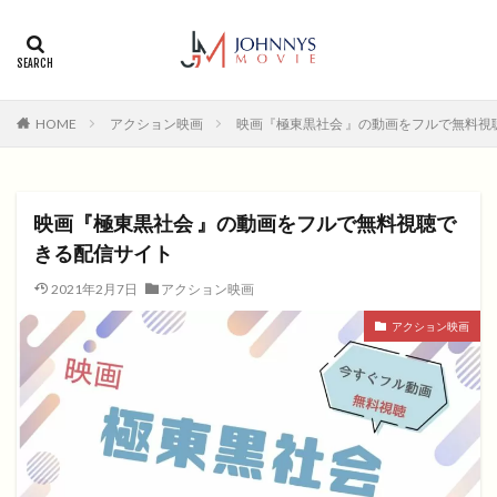
カテゴリー
タグ
HOME
アクション映画
映画『極東黒社会 』の動画をフルで無料視
1996年
1999年
2004年
2005年
2006年
2008年
2012年
2013年
2014年
2015年
2016年
2017年
映画『極東黒社会 』の動画をフルで無料視聴で
2018年
2019年
SF
アクション
アニメ
きる配信サイト
アニメ映画
コメディ
コメディー
2021年2月7日
アクション映画
コメディー映画
ヒューマンドラマ
アクション映画
ヒューマンドラマ映画
ファンタジー映画
ホラー
動画無料視聴
恋愛
恋愛映画
無料視聴
無料視聴動画
青春
検索