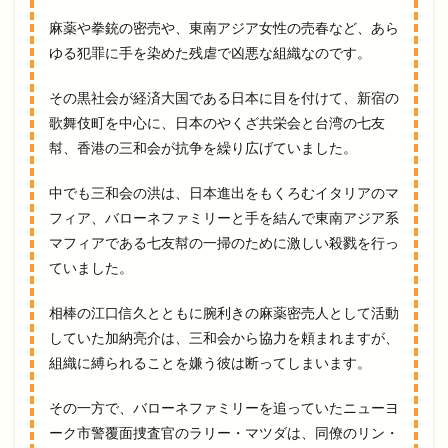
麻薬や拳銃の密売や、東南アジア女性の売春など、あら
ゆる犯罪に手を染めた残虐で凶悪な組織なのです。
その黒社会が経済大国である日本に目を付けて、新宿の
歌舞伎町を中心に、日本のやくざ共栄会と台湾の七友
幇、香港の三和会が抗争を繰り広げていました。
中でも三和会の洪は、日本進出をもくろむイタリアのマ
フィア、バローネファミリーと手を結んで東南アジア系
マフィアである七友幇の一掃のために激しい殺戮を行っ
ていました。
相棒の江口信久とともに腕利きの麻薬密売人として活動
していた加納亮介は、三和会から協力を頼まれますが、
組織に縛られることを嫌う彼は断ってしまいます。
その一方で、バローネファミリーを追っていたニューヨ
ーク市警覆面捜査官のラリー・マツダは、同僚のリン・