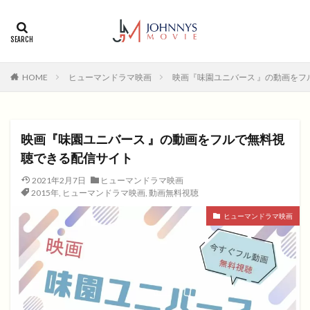
カテゴリー
タグ
HOME
ヒューマンドラマ映画
映画『味園ユニバース 』の動画をフ
1996年
1999年
2004年
2005年
2006年
2008年
2012年
2013年
2014年
2015年
2016年
2017年
映画『味園ユニバース 』の動画をフルで無料視
2018年
2019年
SF
アクション
アニメ
聴できる配信サイト
アニメ映画
コメディ
コメディー
2021年2月7日
ヒューマンドラマ映画
コメディー映画
ヒューマンドラマ
2015年
,
ヒューマンドラマ映画
,
動画無料視聴
ヒューマンドラマ映画
ファンタジー映画
ホラー
ヒューマンドラマ映画
動画無料視聴
恋愛
恋愛映画
無料視聴
無料視聴動画
青春
検索