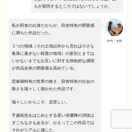
もが賛同するところではないでしょうか。
私が田舎の出身だからか、田舎特有の閉塞感
に満ちた作品だった。
20代・女性
２つの地域（その土地以外から見れば小さな
集落に過ぎない程度の地域）の差別とまでは
いかないまでもお互いに対する排他的な感情
が作品全体の閉塞感を高めている。
思春期特有の世界の狭さ、田舎特有の社会の
狭さを瑞々しく描かれた作品です。
瑞々しいからこそ、息苦しい。
手越祐也をはじめとする若い俳優陣の演技は
ぎこちなさもあるが、かえってこの作品では
それがリアルに感じた。