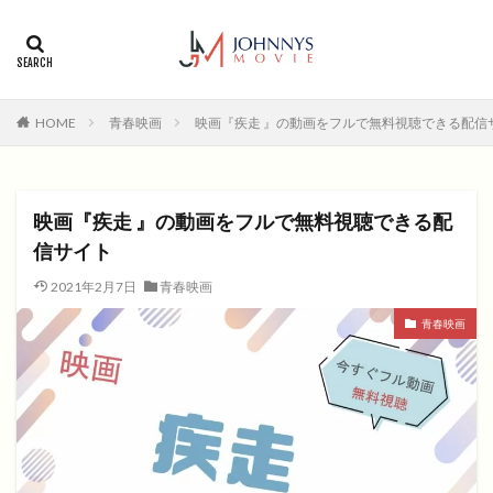
カテゴリー
タグ
HOME
青春映画
映画『疾走 』の動画をフルで無料視聴できる配信
1996年
1999年
2004年
2005年
2006年
2008年
2012年
2013年
2014年
2015年
2016年
2017年
映画『疾走 』の動画をフルで無料視聴できる配
2018年
2019年
SF
アクション
アニメ
信サイト
アニメ映画
コメディ
コメディー
2021年2月7日
青春映画
コメディー映画
ヒューマンドラマ
青春映画
ヒューマンドラマ映画
ファンタジー映画
ホラー
動画無料視聴
恋愛
恋愛映画
無料視聴
無料視聴動画
青春
検索