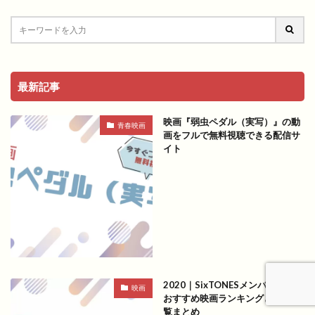
最新記事
映画『弱虫ペダル（実写）』の動
青春映画
画をフルで無料視聴できる配信サ
イト
2020｜SixTONESメンバー出演の
映画
おすすめ映画ランキングと作品一
覧まとめ