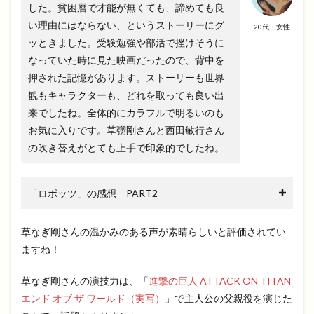
した。貧困層で才能が無くても、諦めても良
い理由にはならない、というストーリーにグ
20代・女性
ッときました。受験勉強や部活で挫けそうに
なっていた時に見た映画だったので、背中を
押された記憶があります。ストーリーも世界
観もキャラクターも、どれを取っても良い出
来でしたね。全体的にカラフルで明るいのも
お気に入りです。草彅剛さんと西田敏行さん
の吹き替えがとても上手で印象的でしたね。
「ロボッツ」の感想 PART2
草なぎ剛さんの温かみのある声が素晴らしいと評価されてい
ますね！
草なぎ剛さんの演技力は、「
進撃の巨人 ATTACK ON TITAN
エンド オブ ザ ワールド（実写）
」で主人公の父親役を演じた