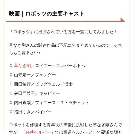
映画｜ロボッツの主要キャスト
「ロボッツ」に出演されている方を一覧にしてみました！
草なぎ剛さんの関連作品は下記にてまとめているので、そち
らもご覧下さい♪
草なぎ剛
／ロドニー・コッパーボトム
山寺宏一／フェンダー
西田敏行／ビッグウェルド博士
矢田亜希子／キャピィー
内田直哉／フィニース・Ｔ・ラチェット
増田ゆき／パイパー
ロボットを修理する青年役の声優に挑戦した草なぎ剛さんで
すが、「
任侠ヘルパー
」では極道ヘルパーとして硬派な顔も