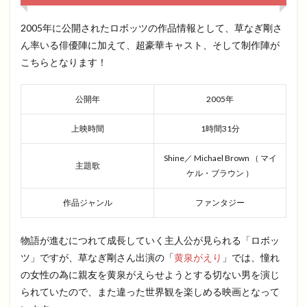
2005年に公開されたロボッツの作品情報として、草なぎ剛さ
ん率いる俳優陣に加えて、超豪華キャスト、そして制作陣が
こちらとなります！
公開年
2005年
上映時間
1時間31分
Shine／ Michael Brown （ マイ
主題歌
ケル・ブラウン ）
作品ジャンル
ファンタジー
物語が進むにつれて成長していく主人公が見られる「ロボッ
ツ」ですが、草なぎ剛さん出演の「
黄泉がえり
」では、憧れ
の女性の為に親友を黄泉がえらせようとする切ない男を演じ
られていたので、また違った世界観を楽しめる映画となって