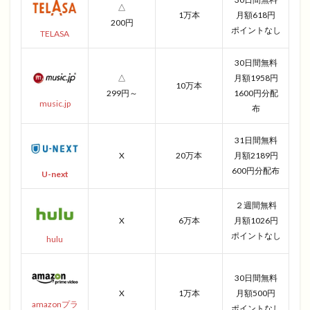
△
1万本
月額618円
200円
ポイントなし
TELASA
30日間無料
△
月額1958円
10万本
299円～
1600円分配
music.jp
布
31日間無料
X
20万本
月額2189円
600円分配布
U-next
２週間無料
X
6万本
月額1026円
ポイントなし
hulu
30日間無料
X
1万本
月額500円
amazonプラ
ポイントなし