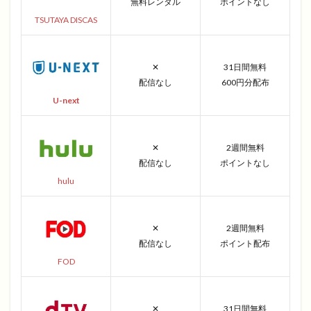
無料レンタル
ポイントなし
TSUTAYA DISCAS
✕
31日間無料
配信なし
600円分配布
U-next
✕
2週間無料
配信なし
ポイントなし
hulu
✕
2週間無料
配信なし
ポイント配布
FOD
✕
31日間無料