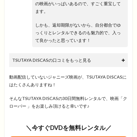
の映画がいっぱいあるので、すごく重宝して
ます。
しかも、返却期限がないから、自分都合でゆ
っくりとレンタルできるのも魅力的で、入っ
て良かったと思っています！
TSUTAYA DISCASの口コミをもっと見る
動画配信していないジャニーズ映画が、TSUTAYA DISCASに
はたくさんありますね！
そんなTSUTAYA DISCASの30日間無料レンタルで、映画「ク
ローバー 」をお楽しみ頂けると幸いです♪
＼今すぐDVDを無料レンタル／