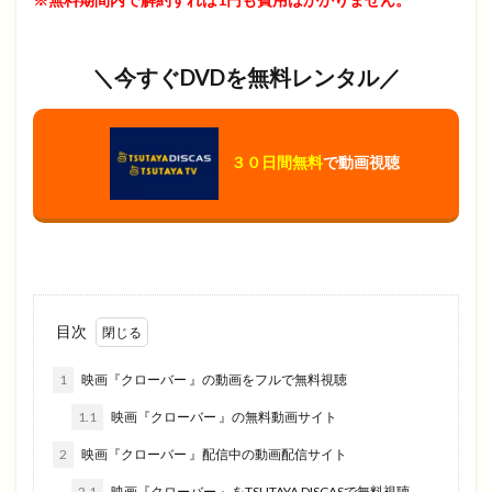
＼今すぐDVDを無料レンタル／
３０日間無料
で動画視聴
目次
1
映画『クローバー 』の動画をフルで無料視聴
1.1
映画『クローバー 』の無料動画サイト
2
映画『クローバー 』配信中の動画配信サイト
2.1
映画『クローバー 』をTSUTAYA DISCASで無料視聴