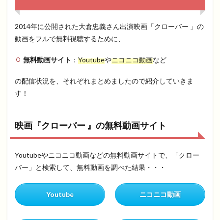
2014年に公開された大倉忠義さん出演映画「クローバー 」の
動画をフルで無料視聴するために、
無料動画サイト
：
Youtube
や
ニコニコ動画
など
の配信状況を、それぞれまとめましたので紹介していきま
す！
映画『クローバー 』の無料動画サイト
Youtubeやニコニコ動画などの無料動画サイトで、「クロー
バー」と検索して、無料動画を調べた結果・・・
Youtube
ニコニコ動画