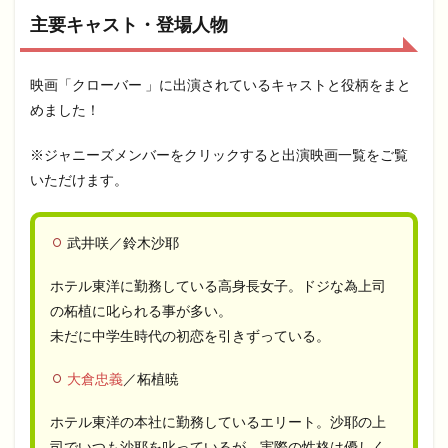
主要キャスト・登場人物
映画「クローバー 」に出演されているキャストと役柄をまと
めました！
※ジャニーズメンバーをクリックすると出演映画一覧をご覧
いただけます。
武井咲／鈴木沙耶
ホテル東洋に勤務している高身長女子。ドジな為上司
の柘植に叱られる事が多い。
未だに中学生時代の初恋を引きずっている。
大倉忠義
／柘植暁
ホテル東洋の本社に勤務しているエリート。沙耶の上
司でいつも沙耶を叱っているが、実際の性格は優しく