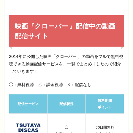
映画『クローバー 』配信中の動画
配信サイト
2014年に公開した映画「クローバー 」の動画をフルで無料視
聴できる動画配信サービスを、一覧でまとめましたので紹介
していきます！
◯：無料視聴 △：課金視聴 ✕：配信なし
無料期間
配信サービス
配信状況
ポイント
◯
30日間無料