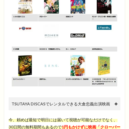
TSUTAYA DISCASでレンタルできる大倉忠義出演映画
今、頼めば最短で明日には届いて視聴が可能なだけでなく、
30日間の無料期間もあるので
1円もかけずに映画「クローバー