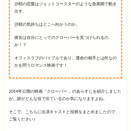
沙耶の恋愛はジェットコースターのような急展開で動き
出す。
沙耶の気持ちはどこへ向かうのか。
彼女は自分にとってのクローバーを見つけられるの
か！？
オフィスラブのバイブルであり、運命の相手とは何なの
かを問うロマンス映画です！
2014年公開の映画「クローバー 」のあらすじを紹介しました
が、誰がどんな役で出ているのか気になりますよね。
そこで、こちらに出演キャストと役柄をまとめましたので、
ご覧ください♪