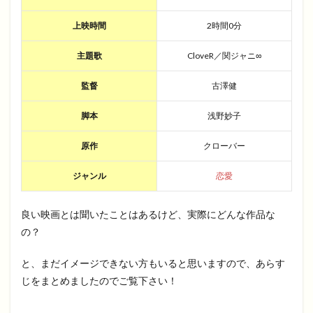
上映時間
2時間0分
主題歌
CloveR／関ジャニ∞
監督
古澤健
脚本
浅野妙子
原作
クローバー
ジャンル
恋愛
良い映画とは聞いたことはあるけど、実際にどんな作品な
の？
と、まだイメージできない方もいると思いますので、あらす
じをまとめましたのでご覧下さい！