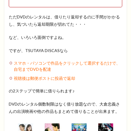
ただDVDのレンタルは、借りたり返却するのに手間がかかる
し、気づいたら返却期限が切れてた・・・
など、いろいろ面倒ですよね。
ですが、TSUTAYA DISCASなら
スマホ・パソコンで作品をクリックして選択するだけで、
自宅までDVDを配達
視聴後は郵便ポストに投函で返却
の2ステップで簡単に借りられます♪
DVDのレンタル個数制限はなく借り放題なので、大倉忠義さ
んの出演映画や他の作品もまとめて借りることが出来ます。