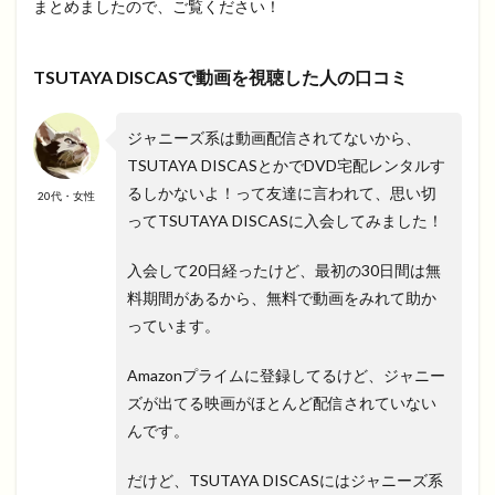
まとめましたので、ご覧ください！
TSUTAYA DISCASで動画を視聴した人の口コミ
ジャニーズ系は動画配信されてないから、
TSUTAYA DISCASとかでDVD宅配レンタルす
るしかないよ！って友達に言われて、思い切
20代・女性
ってTSUTAYA DISCASに入会してみました！
入会して20日経ったけど、最初の30日間は無
料期間があるから、無料で動画をみれて助か
っています。
Amazonプライムに登録してるけど、ジャニー
ズが出てる映画がほとんど配信されていない
んです。
だけど、TSUTAYA DISCASにはジャニーズ系