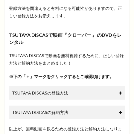
登録方法を間違えると有料になる可能性がありますので、正
しい登録方法をお伝えします。
TSUTAYA DISCASで映画『クローバー 』のDVDをレ
ンタル
TSUTAYA DISCASで動画を無料視聴するために、正しい登録
方法と解約方法をまとめました！
※下の「＋」マークをクリックするとご確認頂けます。
TSUTAYA DISCASの登録方法
TSUTAYA DISCASの解約方法
以上が、無料動画を観るための登録方法と解約方法になりま