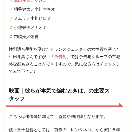
桐谷健太／小川マキオ
ミムラ／小川ヒロミ
小池栄子／ナオミ
門脇麦／佑香
性別適合手術を受けたトランスジェンダーの女性役を演じた
生田斗真さんですが、「
予告犯
」では予告犯グループの主犯
格な顔もみることができますので、気になる方はチェックし
てみて下さい♪
映画｜彼らが本気で編むときは、の主要ス
タッフ
こちらは俳優陣に加えて、監督や制作陣となります。
荻上直子監督としては、前作の「レンタネコ」から実に５年