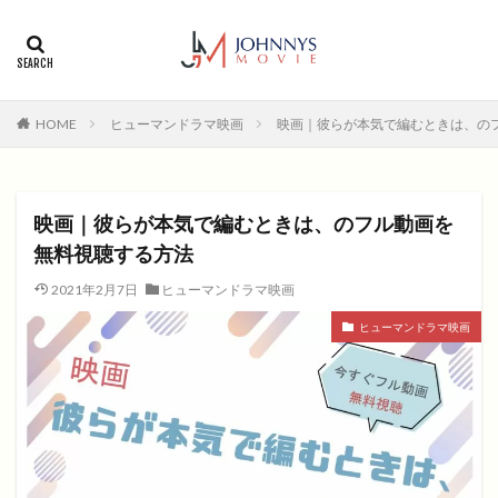
カテゴリー
タグ
HOME
ヒューマンドラマ映画
映画｜彼らが本気で編むときは、の
1996年
1999年
2004年
2005年
2006年
2008年
2012年
2013年
2014年
2015年
2016年
2017年
映画｜彼らが本気で編むときは、のフル動画を
2018年
2019年
SF
アクション
アニメ
無料視聴する方法
アニメ映画
コメディ
コメディー
2021年2月7日
ヒューマンドラマ映画
コメディー映画
ヒューマンドラマ
ヒューマンドラマ映画
ヒューマンドラマ映画
ファンタジー映画
ホラー
動画無料視聴
恋愛
恋愛映画
無料視聴
無料視聴動画
青春
検索