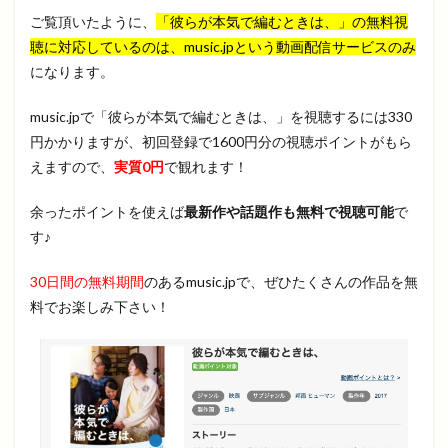
ご覧頂いたように、
「彼らが本気で編むときは、」の無料視
聴に対応しているのは、music.jpという動画配信サービスのみ
になります。
music.jpで「彼らが本気で編むときは、」を視聴するには330
円かかりますが、初回登録で1600円分の視聴ポイントがもら
えますので、
実質0円
で観れます！
余ったポイントを使えば
最新作や話題作も無料で視聴可能
で
す♪
30日間の無料期間
のあるmusic.jpで、ぜひたくさんの作品を無
料でお楽しみ下さい！