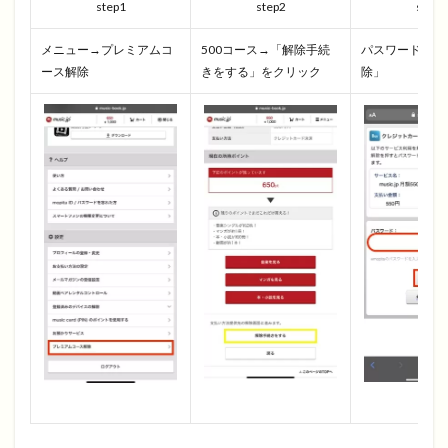
step1
step2
step3
メニュー→プレミアムコ
500コース→「解除手続
パスワード入力
ース解除
きをする」をクリック
除」