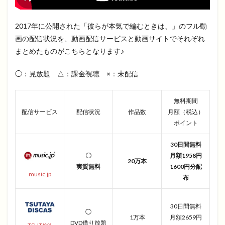
2017年に公開された「彼らが本気で編むときは、」のフル動
画の配信状況を、動画配信サービスと動画サイトでそれぞれ
まとめたものがこちらとなります♪
◯：見放題 △：課金視聴 ×：未配信
無料期間
配信サービス
配信状況
作品数
月額（税込）
ポイント
30日間無料
〇
月額1958円
20万本
実質無料
1600円分配
music.jp
布
30日間無料
◯
1万本
月額2659円
DVD借り放題