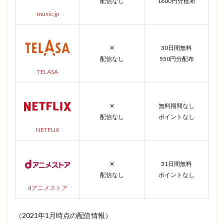
配信なし
1600円分配布
music.jp
✕
30日間無料
配信なし
550円分配布
TELASA
✕
無料期間なし
配信なし
ポイントなし
NETFLIX
✕
31日間無料
配信なし
ポイントなし
dアニメストア
（2021年1月時点の配信情報）