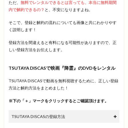
ただ、
無料でレンタルできるとは言っても、本当に無料期間
内で解約できるの？
と、不安になりますよね。
そこで、登録と解約の流れについても画像と共にわかりやす
く説明します！
登録方法を間違えると有料になる可能性がありますので、正
しい登録方法をお伝えします。
TSUTAYA DISCASで映画『降霊』のDVDをレンタル
TSUTAYA DISCASで動画を無料視聴するために、正しい登録
方法と解約方法をまとめました！
※下の「＋」マークをクリックするとご確認頂けます。
TSUTAYA DISCASの登録方法