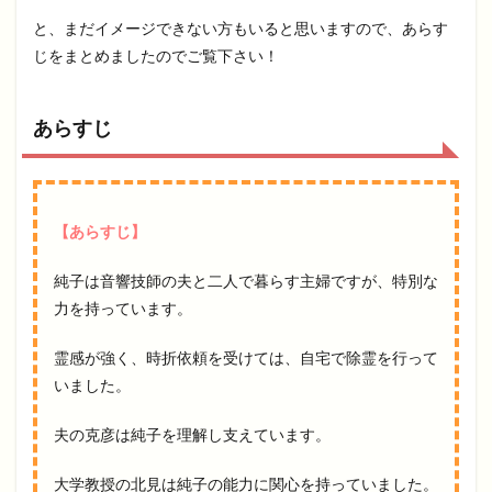
と、まだイメージできない方もいると思いますので、あらす
じをまとめましたのでご覧下さい！
あらすじ
【あらすじ】
純子は音響技師の夫と二人で暮らす主婦ですが、特別な
力を持っています。
霊感が強く、時折依頼を受けては、自宅で除霊を行って
いました。
夫の克彦は純子を理解し支えています。
大学教授の北見は純子の能力に関心を持っていました。