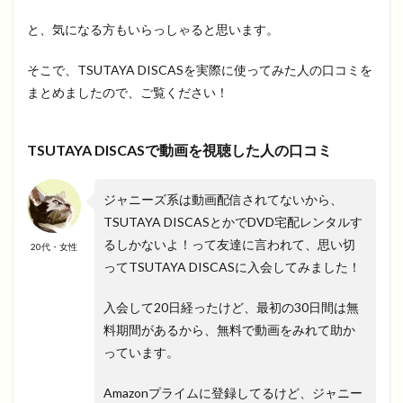
と、気になる方もいらっしゃると思います。
そこで、TSUTAYA DISCASを実際に使ってみた人の口コミを
まとめましたので、ご覧ください！
TSUTAYA DISCASで動画を視聴した人の口コミ
ジャニーズ系は動画配信されてないから、
TSUTAYA DISCASとかでDVD宅配レンタルす
るしかないよ！って友達に言われて、思い切
20代・女性
ってTSUTAYA DISCASに入会してみました！
入会して20日経ったけど、最初の30日間は無
料期間があるから、無料で動画をみれて助か
っています。
Amazonプライムに登録してるけど、ジャニー