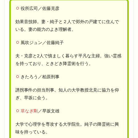
役所広司／佐藤克彦
効果音技師。妻・純子と２人で郊外の戸建てに住んで
いる。妻の能力のよき理解者。
風吹ジュン／佐藤純子
夫・克彦と2人で慎ましく暮らす平凡な主婦。強い霊感
を持っており、ときどき降霊術を行う。
きたろう／柏原刑事
誘拐事件の担当刑事。知人の大学教授北見に協力を仰
ぎ、早坂に会う。
草なぎ剛
／早坂文雄
大学で心理学を専攻する大学院生。純子の降霊術に興
味を持っている。