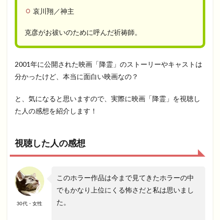
哀川翔／神主
克彦がお祓いのために呼んだ祈祷師。
2001年に公開された映画「降霊」のストーリーやキャストは
分かったけど、本当に面白い映画なの？
と、気になると思いますので、実際に映画「降霊」を視聴し
た人の感想を紹介します！
視聴した人の感想
このホラー作品は今まで見てきたホラーの中
でもかなり上位にくる怖さだと私は思いまし
た。
30代・女性