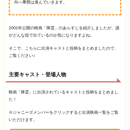
向へ事態は進んでいきます。
2001年公開の映画「降霊」のあらすじを紹介しましたが、誰
がどんな役で出ているのか気になりますよね。
そこで、こちらに出演キャストと役柄をまとめましたので、
ご覧ください♪
主要キャスト・登場人物
映画「降霊」に出演されているキャストと役柄をまとめまし
た！
※ジャニーズメンバーをクリックすると出演映画一覧をご覧
いただけます。