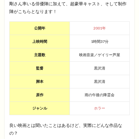
剛さん率いる俳優陣に加えて、超豪華キャスト、そして制作
陣がこちらとなります！
公開年
2001年
上映時間
1時間37分
主題歌
映画音楽／ゲイリー芦屋
監督
黒沢清
脚本
黒沢清
原作
雨の午後の降霊会
ジャンル
ホラー
良い映画とは聞いたことはあるけど、実際にどんな作品な
の？