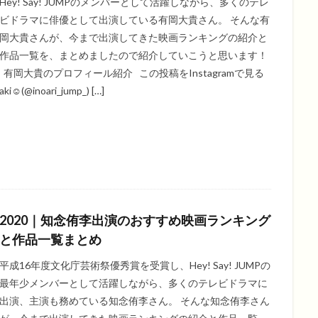
Hey! Say! JUMPのメンバーとして活躍しながら、多くのテレ
ビドラマに俳優として出演している有岡大貴さん。 そんな有
岡大貴さんが、今まで出演してきた映画ランキングの紹介と
作品一覧を、まとめましたので紹介していこうと思います！
有岡大貴のプロフィール紹介 この投稿をInstagramで見る
aki☺︎︎︎︎(@inoari_jump_) […]
2020｜知念侑李出演のおすすめ映画ランキング
と作品一覧まとめ
平成16年度文化庁芸術祭優秀賞を受賞し、Hey! Say! JUMPの
最年少メンバーとして活躍しながら、多くのテレビドラマに
出演、主演も務めている知念侑李さん。 そんな知念侑李さん