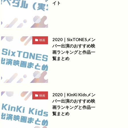
イト
2020｜SixTONESメン
映画
バー出演のおすすめ映
画ランキングと作品一
覧まとめ
2020｜KinKi Kidsメン
映画
バー出演のおすすめ映
画ランキングと作品一
覧まとめ