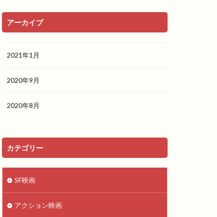
アーカイブ
2021年1月
2020年9月
2020年8月
カテゴリー
SF映画
アクション映画