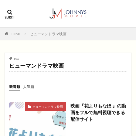
カテゴリー
タグ
HOME
ヒューマンドラマ映画
1996年
1999年
2004年
2005年
2006年
2008年
2012年
2013年
2014年
2015年
2016年
2017年
TAG
ヒューマンドラマ映画
2018年
2019年
SF
アクション
アニメ
アニメ映画
コメディ
コメディー
コメディー映画
ヒューマンドラマ
新着順
人気順
ヒューマンドラマ映画
ファンタジー映画
ホラー
動画無料視聴
恋愛
恋愛映画
無料視聴
映画『花よりもなほ 』の動
ヒューマンドラマ映画
無料視聴動画
青春
画をフルで無料視聴できる
配信サイト
検索